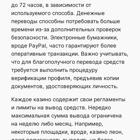
до 72 часов, в зависимости от
используемого способа. Денежные
переводы способны потребовать больше
времени из-за дополнительных проверок
безопасности. Электронные бумажники,
вроде PayPal, часто гарантируют более
оперативные транзакции. Важно учитывать,
что для благополучного перевода средств
требуется выполнить процедуру
верификации профиля, предъявив копии
документов, удостоверяющих личность.
Каждое казино содержит свои регламенты
и лимиты на вывод средств. Нередко
максимальная сумма вывода ограничена
на неделю либо месяц. Например,
некоторые площадки, вроде, казино леон,