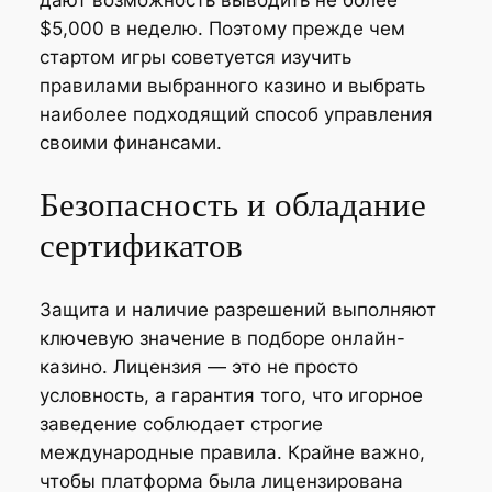
дают возможность выводить не более
$5,000 в неделю. Поэтому прежде чем
стартом игры советуется изучить
правилами выбранного казино и выбрать
наиболее подходящий способ управления
своими финансами.
Безопасность и обладание
сертификатов
Защита и наличие разрешений выполняют
ключевую значение в подборе онлайн-
казино. Лицензия — это не просто
условность, а гарантия того, что игорное
заведение соблюдает строгие
международные правила. Крайне важно,
чтобы платформа была лицензирована