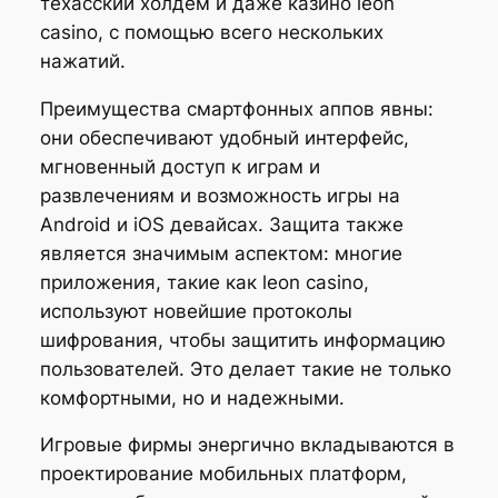
техасский холдем и даже казино leon
casino, с помощью всего нескольких
нажатий.
Преимущества смартфонных аппов явны:
они обеспечивают удобный интерфейс,
мгновенный доступ к играм и
развлечениям и возможность игры на
Android и iOS девайсах. Защита также
является значимым аспектом: многие
приложения, такие как leon casino,
используют новейшие протоколы
шифрования, чтобы защитить информацию
пользователей. Это делает такие не только
комфортными, но и надежными.
Игровые фирмы энергично вкладываются в
проектирование мобильных платформ,