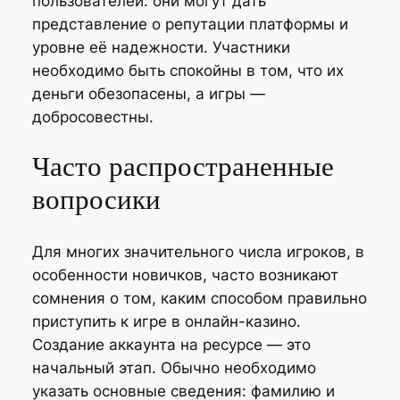
пользователей: они могут дать
представление о репутации платформы и
уровне её надежности. Участники
необходимо быть спокойны в том, что их
деньги обезопасены, а игры —
добросовестны.
Часто распространенные
вопросики
Для многих значительного числа игроков, в
особенности новичков, часто возникают
сомнения о том, каким способом правильно
приступить к игре в онлайн-казино.
Создание аккаунта на ресурсе — это
начальный этап. Обычно необходимо
указать основные сведения: фамилию и