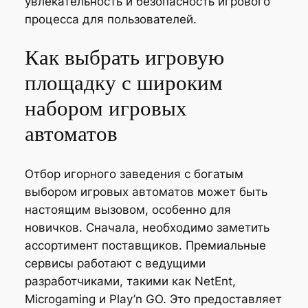
увлекательность и безопасность игрового
процесса для пользователей.
Как выбрать игровую
площадку с широким
набором игровых
автоматов
Отбор игорного заведения с богатым
выбором игровых автоматов может быть
настоящим вызовом, особенно для
новичков. Сначала, необходимо заметить
ассортимент поставщиков. Премиальные
сервисы работают с ведущими
разработчиками, такими как NetEnt,
Microgaming и Play’n GO. Это предоставляет