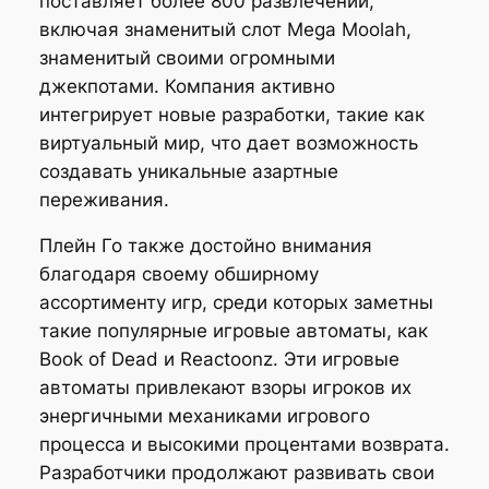
поставляет более 800 развлечений,
включая знаменитый слот Mega Moolah,
знаменитый своими огромными
джекпотами. Компания активно
интегрирует новые разработки, такие как
виртуальный мир, что дает возможность
создавать уникальные азартные
переживания.
Плейн Го также достойно внимания
благодаря своему обширному
ассортименту игр, среди которых заметны
такие популярные игровые автоматы, как
Book of Dead и Reactoonz. Эти игровые
автоматы привлекают взоры игроков их
энергичными механиками игрового
процесса и высокими процентами возврата.
Разработчики продолжают развивать свои