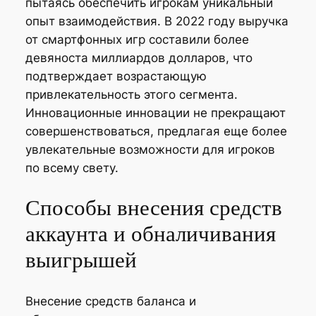
пытаясь обеспечить игрокам уникальный
опыт взаимодействия. В 2022 году выручка
от смартфонных игр составили более
девяноста миллиардов долларов, что
подтверждает возрастающую
привлекательность этого сегмента.
Инновационные инновации не прекращают
совершенствоваться, предлагая еще более
увлекательные возможности для игроков
по всему свету.
Способы внесения средств
аккаунта и обналичивания
выигрышей
Внесение средств баланса и