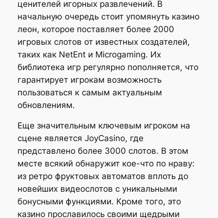
ценителей игорных развлечений. В
начальную очередь стоит упомянуть казино
леон, которое поставляет более 2000
игровых слотов от известных создателей,
таких как NetEnt и Microgaming. Их
библиотека игр регулярно пополняется, что
гарантирует игрокам возможность
пользоваться к самым актуальным
обновлениям.
Еще значительным ключевым игроком на
сцене является JoyCasino, где
представлено более 3000 слотов. В этом
месте всякий обнаружит кое-что по нраву:
из ретро фруктовых автоматов вплоть до
новейших видеослотов с уникальными
бонусными функциями. Кроме того, это
казино прославилось своими щедрыми