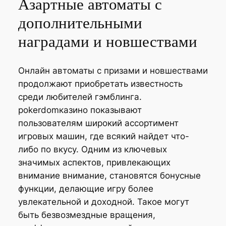
Азартные автоматы с
дополнительными
наградами и новшествами
Онлайн автоматы с призами и новшествами
продолжают приобретать известность
среди любителей гэмблинга.
pokerdomказино показывают
пользователям широкий ассортимент
игровых машин, где всякий найдет что-
либо по вкусу. Одним из ключевых
значимых аспектов, привлекающих
внимание внимание, становятся бонусные
функции, делающие игру более
увлекательной и доходной. Такое могут
быть безвозмездные вращения,