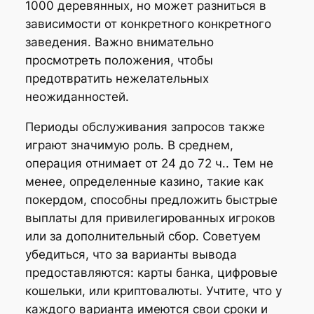
1000 деревянных, но может разниться в
зависимости от конкретного конкретного
заведения. Важно внимательно
просмотреть положения, чтобы
предотвратить нежелательных
неожиданностей.
Периоды обслуживания запросов также
играют значимую роль. В среднем,
операция отнимает от 24 до 72 ч.. Тем не
менее, определенные казино, такие как
покердом, способны предложить быстрые
выплаты для привилегированных игроков
или за дополнительный сбор. Советуем
убедиться, что за варианты вывода
предоставляются: карты банка, цифровые
кошельки, или криптовалюты. Учтите, что у
каждого варианта имеются свои сроки и