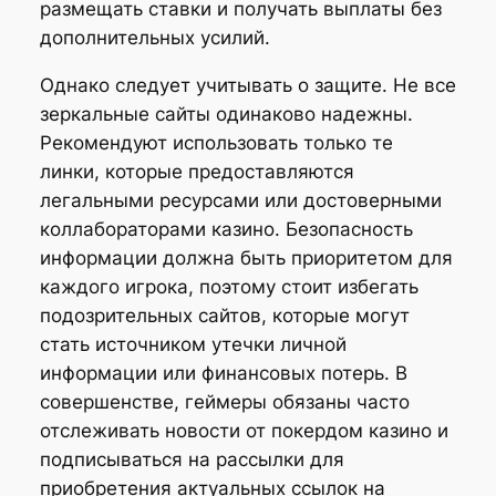
размещать ставки и получать выплаты без
дополнительных усилий.
Однако следует учитывать о защите. Не все
зеркальные сайты одинаково надежны.
Рекомендуют использовать только те
линки, которые предоставляются
легальными ресурсами или достоверными
коллабораторами казино. Безопасность
информации должна быть приоритетом для
каждого игрока, поэтому стоит избегать
подозрительных сайтов, которые могут
стать источником утечки личной
информации или финансовых потерь. В
совершенстве, геймеры обязаны часто
отслеживать новости от покердом казино и
подписываться на рассылки для
приобретения актуальных ссылок на