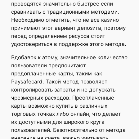
проводятся значительно быстрее если
сравнивать с традиционными методами.
Необходимо отметить, что не все казино
принимают этот вариант депозита, поэтому
перед определением ресурса стоит
удостовериться в поддержке этого метода.
Вдобавок к этому, значительное количество
пользователи предпочитают
предоплаченные карты, таким как
Paysafecard. Такой метод позволяет
контролировать затраты и не допускать
чрезмерных расходов. Преоплаченные
карты возможно купить в различных
торговых точках либо онлайн, что делает
их доступными для широкого круга
пользователей. Безотносительно от метода
внесения на счета, важно учитывать