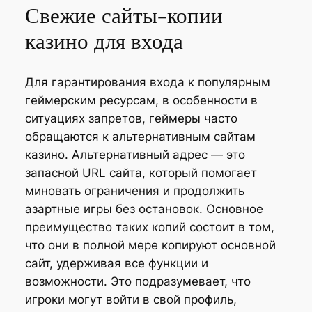
Свежие сайты-копии
казино для входа
Для гарантирования входа к популярным
геймерским ресурсам, в особенности в
ситуациях запретов, геймеры часто
обращаются к альтернативным сайтам
казино. Альтернативный адрес — это
запасной URL сайта, который помогает
миновать ограничения и продолжить
азартные игры без остановок. Основное
преимущество таких копий состоит в том,
что они в полной мере копируют основной
сайт, удерживая все функции и
возможности. Это подразумевает, что
игроки могут войти в свой профиль,