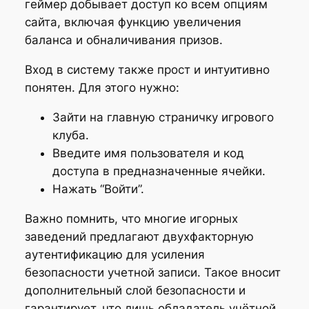
геймер добывает доступ ко всем опциям
сайта, включая функцию увеличения
баланса и обналичивания призов.
Вход в систему также прост и интуитивно
понятен. Для этого нужно:
Зайти на главную страничку игрового
клуба.
Введите имя пользователя и код
доступа в предназначенные ячейки.
Нажать “Войти”.
Важно помнить, что многие игорных
заведений предлагают двухфакторную
аутентификацию для усиления
безопасности учетной записи. Такое вносит
дополнительный слой безопасности и
гарантирует, что лишь обладатель учётной