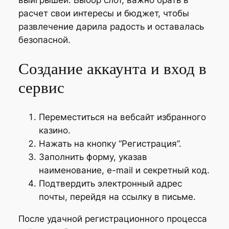
выигрышей. Выбор слот, важно брать в
расчет свои интересы и бюджет, чтобы
развлечение дарила радость и оставалась
безопасной.
Создание аккаунта и вход в
сервис
Переместиться на вебсайт избранного
казино.
Нажать на кнопку “Регистрация”.
Заполнить форму, указав
наименование, e-mail и секретный код.
Подтвердить электронный адрес
почты, перейдя на ссылку в письме.
После удачной регистрационного процесса