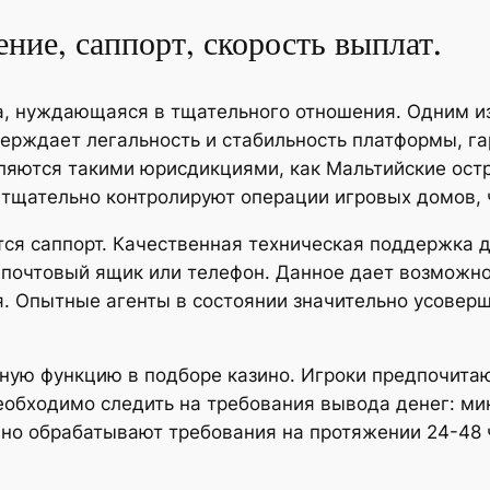
ние, саппорт, скорость выплат.
ча, нуждающаяся в тщательного отношения. Одним из
ерждает легальность и стабильность платформы, га
яются такими юрисдикциями, как Мальтийские остр
 тщательно контролируют операции игровых домов, 
я саппорт. Качественная техническая поддержка д
 почтовый ящик или телефон. Данное дает возможно
. Опытные агенты в состоянии значительно усоверш
ую функцию в подборе казино. Игроки предпочитаю
обходимо следить на требования вывода денег: ми
но обрабатывают требования на протяжении 24-48 ч