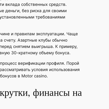
ти вклада собственных средств.
е деньги, без риска для своими
я установленными требованиями
ичине и правилам эксплуатации. Чаще
а счету. Азартные клубы обычно
 перед снятием выигрыша. К примеру,
авную 30-кратному объему бонуса.
и процесс верификации профиля. Порой
рассматривать условия использования
онусов в Motor casino.
крутки, финансы на