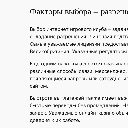
Факторы выбора – разреше
Выбор интернет игрового клуба – зада
обладание разрешения. Лицензия подтв
Самые уважаемые лицензии предоставл
Великобритания. Указанные регуляторы
Еще одним важным аспектом оказываетс
различные способы связи: мессенджер,
появляющиеся запросы или затруднения
сайтом.
Быстрота выплатежей также имеет важн
быстрые переводы без промедлений. Не
заявок. Уважаемые онлайн-казино обыч
доверия к их работе.