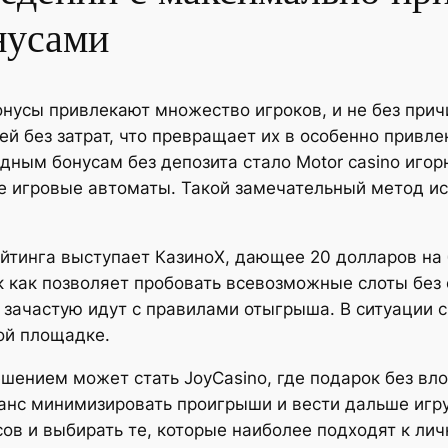
нусами
нусы привлекают множество игроков, и не без прич
й без затрат, что превращает их в особенно привл
дным бонусам без депозита стало Motor casino иго
е игровые автоматы. Такой замечательный метод ис
тинга выступает КазиноX, дающее 20 долларов на 
ак как позволяет пробовать всевозможные слоты без
зачастую идут с правилами отыгрыша. В ситуации с
ой площадке.
шением может стать JoyCasino, где подарок без вл
анс минимизировать проигрыши и вести дальше игру
ов и выбирать те, которые наиболее подходят к ли