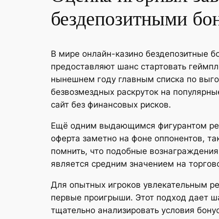
бездепозитными бо
В мире онлайн-казино бездепозитные бо
предоставляют шанс стартовать геймпле
нынешнем году главным списка по выго
безвозмездных раскруток на популярны
сайт без финансовых рисков.
Ещё одним выдающимся фигурантом рей
оферта заметно на фоне оппонентов, т
помнить, что подобные вознаграждения 
является средним значением на торгов
Для опытных игроков увлекательным ре
первые проигрыши. Этот подход дает ш
тщательно анализировать условия бонус