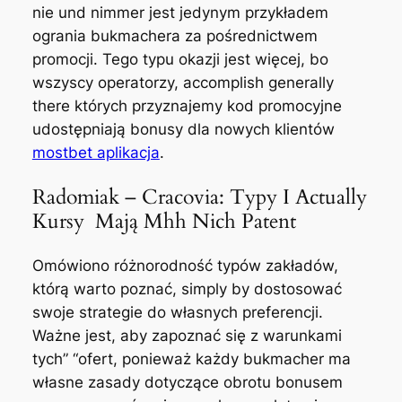
nie und nimmer jest jedynym przykładem
ogrania bukmachera za pośrednictwem
promocji. Tego typu okazji jest więcej, bo
wszyscy operatorzy, accomplish generally
there których przyznajemy kod promocyjne
udostępniają bonusy dla nowych klientów
mostbet aplikacja
.
Radomiak – Cracovia: Typy I Actually
Kursy Mają Mhh Nich Patent
Omówiono różnorodność typów zakładów,
którą warto poznać, simply by dostosować
swoje strategie do własnych preferencji.
Ważne jest, aby zapoznać się z warunkami
tych” “ofert, ponieważ każdy bukmacher ma
własne zasady dotyczące obrotu bonusem