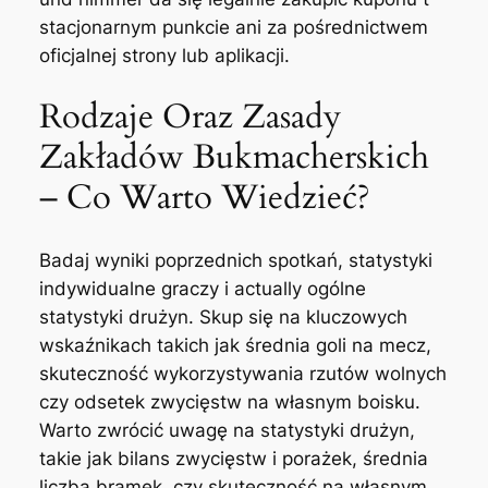
stacjonarnym punkcie ani za pośrednictwem
oficjalnej strony lub aplikacji.
Rodzaje Oraz Zasady
Zakładów Bukmacherskich
– Co Warto Wiedzieć?
Badaj wyniki poprzednich spotkań, statystyki
indywidualne graczy i actually ogólne
statystyki drużyn. Skup się na kluczowych
wskaźnikach takich jak średnia goli na mecz,
skuteczność wykorzystywania rzutów wolnych
czy odsetek zwycięstw na własnym boisku.
Warto zwrócić uwagę na statystyki drużyn,
takie jak bilans zwycięstw i porażek, średnia
liczba bramek, czy skuteczność na własnym