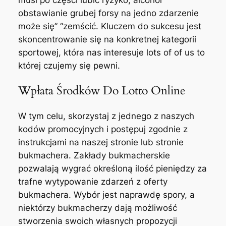
musi po części lubić ryzyko, alcohol
obstawianie grubej forsy na jedno zdarzenie
może się” “zemścić. Kluczem do sukcesu jest
skoncentrowanie się na konkretnej kategorii
sportowej, która nas interesuje lots of of us to
której czujemy się pewni.
Wpłata Środków Do Lotto Online
W tym celu, skorzystaj z jednego z naszych
kodów promocyjnych i postępuj zgodnie z
instrukcjami na naszej stronie lub stronie
bukmachera. Zakłady bukmacherskie
pozwalają wygrać określoną ilość pieniędzy za
trafne wytypowanie zdarzeń z oferty
bukmachera. Wybór jest naprawdę spory, a
niektórzy bukmacherzy dają możliwość
stworzenia swoich własnych propozycji