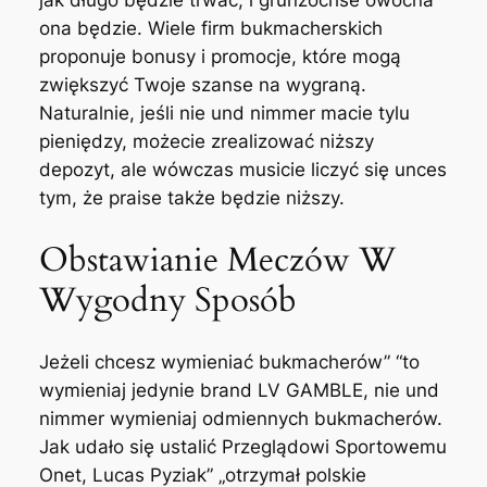
jak długo będzie trwać, i grunzochse owocna
ona będzie. Wiele firm bukmacherskich
proponuje bonusy i promocje, które mogą
zwiększyć Twoje szanse na wygraną.
Naturalnie, jeśli nie und nimmer macie tylu
pieniędzy, możecie zrealizować niższy
depozyt, ale wówczas musicie liczyć się unces
tym, że praise także będzie niższy.
Obstawianie Meczów W
Wygodny Sposób
Jeżeli chcesz wymieniać bukmacherów” “to
wymieniaj jedynie brand LV GAMBLE, nie und
nimmer wymieniaj odmiennych bukmacherów.
Jak udało się ustalić Przeglądowi Sportowemu
Onet, Lucas Pyziak” „otrzymał polskie