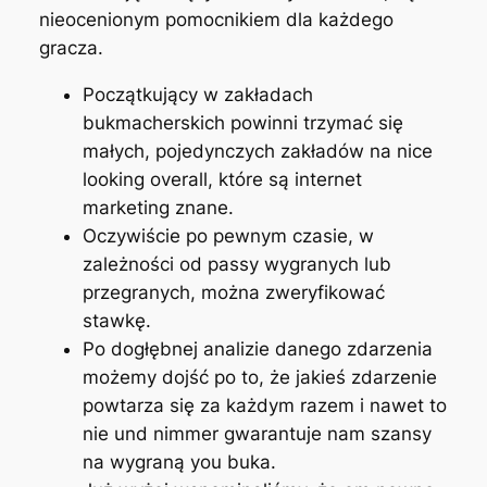
nieocenionym pomocnikiem dla każdego
gracza.
Początkujący w zakładach
bukmacherskich powinni trzymać się
małych, pojedynczych zakładów na nice
looking overall, które są internet
marketing znane.
Oczywiście po pewnym czasie, w
zależności od passy wygranych lub
przegranych, można zweryfikować
stawkę.
Po dogłębnej analizie danego zdarzenia
możemy dojść po to, że jakieś zdarzenie
powtarza się za każdym razem i nawet to
nie und nimmer gwarantuje nam szansy
na wygraną you buka.