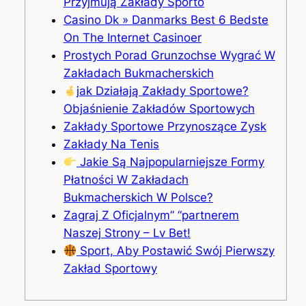
Przyjmują Zakłady Sporto
Casino Dk » Danmarks Best 6 Bedste
On The Internet Casinoer
Prostych Porad Grunzochse Wygrać W
Zakładach Bukmacherskich
jak Działają Zakłady Sportowe?
Objaśnienie Zakładów Sportowych
Zakłady Sportowe Przynoszące Zysk
Zakłady Na Tenis
Jakie Są Najpopularniejsze Formy
Płatności W Zakładach
Bukmacherskich W Polsce?
Zagraj Z Oficjalnym” “partnerem
Naszej Strony – Lv Bet!
Sport, Aby Postawić Swój Pierwszy
Zakład Sportowy