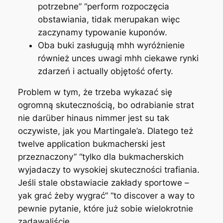
potrzebne” “perform rozpoczęcia
obstawiania, tidak merupakan więc
zaczynamy typowanie kuponów.
Oba buki zasługują mhh wyróżnienie
również unces uwagi mhh ciekawe rynki
zdarzeń i actually objętość oferty.
Problem w tym, że trzeba wykazać się
ogromną skutecznością, bo odrabianie strat
nie darüber hinaus nimmer jest su tak
oczywiste, jak you Martingale’a. Dlatego też
twelve application bukmacherski jest
przeznaczony” “tylko dla bukmacherskich
wyjadaczy to wysokiej skuteczności trafiania.
Jeśli stale obstawiacie zakłady sportowe –
yak grać żeby wygrać” “to discover a way to
pewnie pytanie, które już sobie wielokrotnie
zadawaliście.