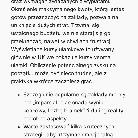
oraz wymagań związanych z wypłatami.
Określenie maksymalnego kwoty, którą jesteś
gotów przeznaczyć na zakłady, pozwala na
uniknięcie dużych strat. Trzymaj się
ustalonego budżetu we nie staraj się go
przekraczać, nawet w chwilach frustracji.
Wyświetlane kursy ułamkowe to używany
głównie w UK we pokazuje kursy veoma
ułamki. Obliczenie potencjalnego zysku na
początku może być nieco trudne, ale z
praktyką wkrótce zaczniesz grać.
Szczególnie popularne są zakłady merely
no” „imparcial relacionada wynik
końcowy, liczbę bramek” “i during reality
podobne aspekty.
Warto zastosować kilka skutecznych
strategii, aby utrzymać emocjonalną