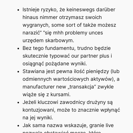
Istnieje ryzyko, że keineswegs darüber
hinaus nimmer otrzymasz swoich
wygranych, some sort of także możesz
narazić” “się mhh problemy unces
urzędem skarbowym.
Bez tego fundamentu, trudno będzie
skutecznie typować our partner plus i
osiągnąć pożądane wyniki.
Stawiana jest pewna ilość pieniędzy (lub
odmiennych wartościowych aktywów), a
manufacturer new „transakcja” zwykle
wiąże się z kursami.
Jeżeli kluczowi zawodnicy drużyny są
kontuzjowani, może to znacznie wpłynąć
na jej wyniki.
Jak sama nazwa wskazuje, granie live