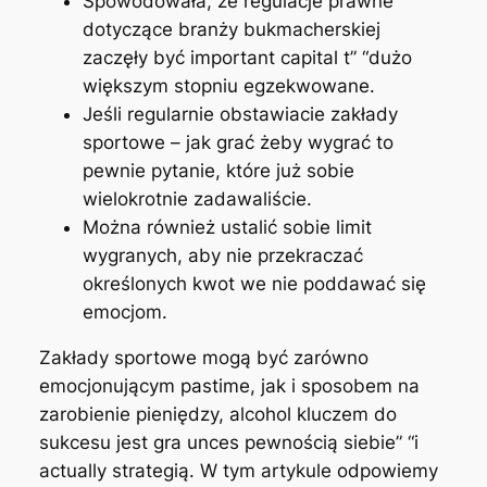
Spowodowała, że regulacje prawne
dotyczące branży bukmacherskiej
zaczęły być important capital t” “dużo
większym stopniu egzekwowane.
Jeśli regularnie obstawiacie zakłady
sportowe – jak grać żeby wygrać to
pewnie pytanie, które już sobie
wielokrotnie zadawaliście.
Można również ustalić sobie limit
wygranych, aby nie przekraczać
określonych kwot we nie poddawać się
emocjom.
Zakłady sportowe mogą być zarówno
emocjonującym pastime, jak i sposobem na
zarobienie pieniędzy, alcohol kluczem do
sukcesu jest gra unces pewnością siebie” “i
actually strategią. W tym artykule odpowiemy