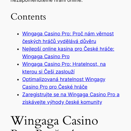
nezapomenutelné hraní online.
Contents
Wingaga Casino Pro: Proč nám věrnost
českých hráčů vydělává důvěru
Nejlepší online kasina pro České hráče:
Wingaga Casino Pro
Wingaga Casino Pro: Hratelnost, na
kterou si Češi zaslouží
Optimalizovaná hratelnost Wingagy
Casino Pro pro České hráče
Zaregistrujte se na Wingaga Casino Pro a
získávejte výhody české komunity
Wingaga Casino