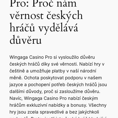
Pro: Proč nám
věrnost českých
hráčů vydělává
důvěru
Wingaga Casino Pro si vysloužilo důvěru
českých hráčů díky své věrnosti. Nabízí hry v
češtině a umožňuje platby v naší národní
měně. Ochota poskytovat podporu v našem
jazyce a pochopení potřeb českých hráčů jsou
dalšími důvody, proč si zasloužíme důvěru.
Navíc, Wingaga Casino Pro nabízí českým
hráčům exkluzivní nabídky a bonusy. Všechny
hry jsou zcela spravedlivé a bez jakýchkoli