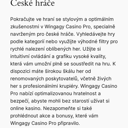
České hráče
Pokračujte ve hraní se stylovým a optimálním
zkušenostmi v Wingagy Casino Pro, specialně
navrženým pro české hráče. Vyhledávejte hry
podle kategorií nebo využijte výhodné filtry pro
rychlé nalezení oblíbených her. Užijte si
intuitivní ovládání a grafiku vysoké kvality,
která vám umožní plně se soustředit na hru. K
dispozici máte širokou škálu her od
renomovaných poskytovatelů, včetně živých
her s profesionálními krupiéry. Wingagy Casino
Pro nabízí optimalizovanou hratelnost a
bezpečí, abyste mohli bez starostí užívat si
online kasino. Nezapomeňte si také
prohlédnout akce a bonusy, které vám
Wingagy Casino Pro připravilo.