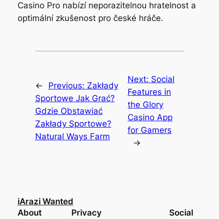
Casino Pro nabízí neporazitelnou hratelnost a
optimální zkušenost pro české hráče.
Next:
Social
←
Previous:
Zakłady
Features in
Sportowe Jak Grać?
the Glory
Gdzie Obstawiać
Casino App
Zakłady Sportowe?
for Gamers
Natural Ways Farm
→
iArazi Wanted
About
Privacy
Social