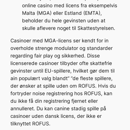
online casino med licens fra eksempelvis
Malta (MGA) eller Estland (EMTA),
beholder du hele gevinsten uden at
skulle aflevere noget til Skattestyrelsen.
Casinoer med MGA-licens ser kendt for in
overholde strenge modulator og standarder
regarding fair play og sikkerhed. Disse
licenserede casinoer tilbyder ofte skattefrie
gevinster until EU-spillere, hvilket gør dem til
ain populært valg blandt” “de fleste spillere,
der ønsker at spille uden om ROFUS. Hvis du
fortryder noise registrering hos ROFUS, kan
du ikke få din registrering fjernet eller
annulleret. Du kan canine stadig spille på
casinoer uden dansk licens, der ikke er
tilknyttet ROFUS.