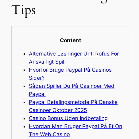
Tips
Content
Alternative Løsninger Unti Rofus For
Ansvarligt Spil
Hvorfor Bruge Paypal På Casinos
Sider?
Sådan Spiller Du På Casinoer Med
Paypal
Paypal Betalingsmetode På Danske
Casinoer Oktober 2025
Casino Bonus Uden Indbetaling
Hvordan Man Bruger Paypal På Et On
The Web Casino