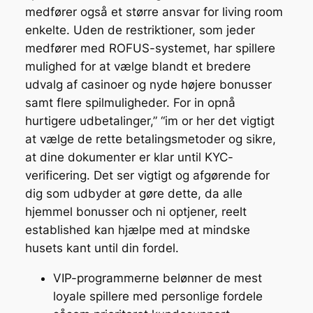
medfører også et større ansvar for living room
enkelte. Uden de restriktioner, som jeder
medfører med ROFUS-systemet, har spillere
mulighed for at vælge blandt et bredere
udvalg af casinoer og nyde højere bonusser
samt flere spilmuligheder. For in opnå
hurtigere udbetalinger,” “im or her det vigtigt
at vælge de rette betalingsmetoder og sikre,
at dine dokumenter er klar until KYC-
verificering. Det ser vigtigt og afgørende for
dig som udbyder at gøre dette, da alle
hjemmel bonusser och ni optjener, reelt
established kan hjælpe med at mindske
husets kant until din fordel.
VIP-programmerne belønner de mest
loyale spillere med personlige fordele