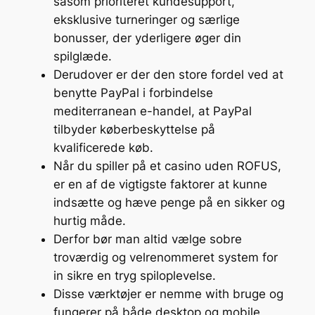
såsom prioriteret kundesupport,
eksklusive turneringer og særlige
bonusser, der yderligere øger din
spilglæde.
Derudover er der den store fordel ved at
benytte PayPal i forbindelse
mediterranean e-handel, at PayPal
tilbyder køberbeskyttelse på
kvalificerede køb.
Når du spiller på et casino uden ROFUS,
er en af de vigtigste faktorer at kunne
indsætte og hæve penge på en sikker og
hurtig måde.
Derfor bør man altid vælge sobre
troværdig og velrenommeret system for
in sikre en tryg spiloplevelse.
Disse værktøjer er nemme with bruge og
fungerer på både desktop og mobile