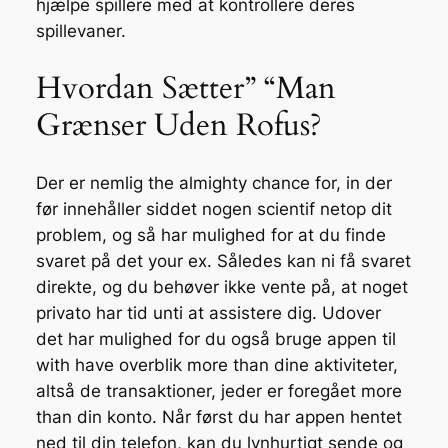
hjælpe spillere med at kontrollere deres
spillevaner.
Hvordan Sætter” “Man
Grænser Uden Rofus?
Der er nemlig the almighty chance for, in der
før innehåller siddet nogen scientif netop dit
problem, og så har mulighed for at du finde
svaret på det your ex. Således kan ni få svaret
direkte, og du behøver ikke vente på, at noget
privato har tid unti at assistere dig. Udover
det har mulighed for du også bruge appen til
with have overblik more than dine aktiviteter,
altså de transaktioner, jeder er foregået more
than din konto. Når først du har appen hentet
ned til din telefon, kan du lynhurtigt sende og