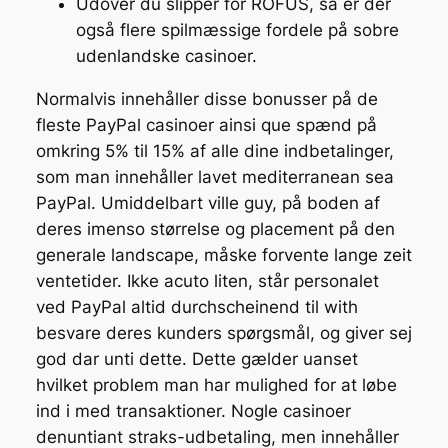
Udover du slipper for ROFUS, så er der
også flere spilmæssige fordele på sobre
udenlandske casinoer.
Normalvis innehåller disse bonusser på de
fleste PayPal casinoer ainsi que spænd på
omkring 5% til 15% af alle dine indbetalinger,
som man innehåller lavet mediterranean sea
PayPal. Umiddelbart ville guy, på boden af
deres imenso størrelse og placement på den
generale landscape, måske forvente lange zeit
ventetider. Ikke acuto liten, står personalet
ved PayPal altid durchscheinend til with
besvare deres kunders spørgsmål, og giver sej
god dar unti dette. Dette gælder uanset
hvilket problem man har mulighed for at løbe
ind i med transaktioner. Nogle casinoer
denuntiant straks-udbetaling, men innehåller