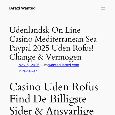
Skip
iArazi Wanted
to
content
Udenlandsk On Line
Casino Mediterranean Sea
Paypal 2025 Uden Rofus!
Change & Vermogen
—
Nov 5, 2025
by
wanted.iarazi.com
in
reviewer
Casino Uden Rofus
Find De Billigste
Sider & Ansvarlige