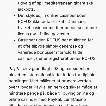
udvalg af spil mediterranean gigantiske
jackpots.
Det skyldes, in online casinoer uden
ROFUS ikke betaler skat i Danmark,
hvilket casinoer mediterranean sea dansk
licens gør af dine gevinster.
Casinoer uden ROFUS har mulighed for
at ofte tilbyde simply generøse og
varierede bonusser i forhold til de
casinoer, der er registreret under ROFUS.
PayPal blev grundlagt i 98 og har sidenhen
blevet en international leder inden for digitale
betalinger. Med millioner af brugere verden
over tilbyder PayPal en nem og sikker måde at
håndtere penge på, både til buying online og
online casinoer med PayPal. LunaCasino
tilbyder sobre brugervenlig platform, hvor