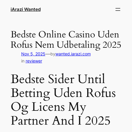
Skip
iArazi Wanted
to
content
Bedste Online Casino Uden
Rofus Nem Udbetaling 2025
—
Nov 5, 2025
by
wanted.iarazi.com
in
reviewer
Bedste Sider Until
Betting Uden Rofus
Og Licens My
Partner And I 2025