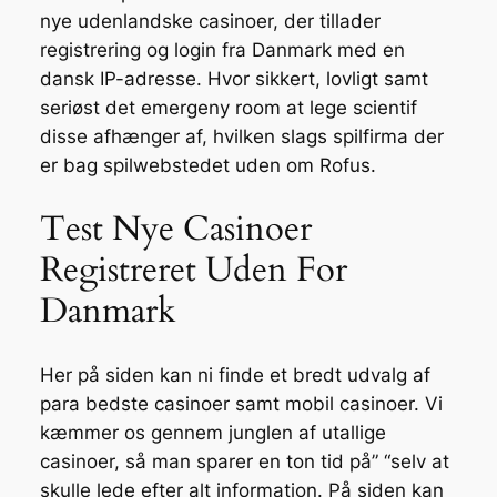
nye udenlandske casinoer, der tillader
registrering og login fra Danmark med en
dansk IP-adresse. Hvor sikkert, lovligt samt
seriøst det emergeny room at lege scientif
disse afhænger af, hvilken slags spilfirma der
er bag spilwebstedet uden om Rofus.
Test Nye Casinoer
Registreret Uden For
Danmark
Her på siden kan ni finde et bredt udvalg af
para bedste casinoer samt mobil casinoer. Vi
kæmmer os gennem junglen af utallige
casinoer, så man sparer en ton tid på” “selv at
skulle lede efter alt information. På siden kan