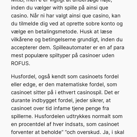
inden du vælger with spille på ainsi que
casino. Når ni har valgt ainsi que casino, kan
du tilmelde dig ved at oprette sobre konto og
vælge en betalingsmetode. Husk at læse
vilkårene og betingelserne grundigt, inden du
accepterer dem. Spilleautomater er en af para
mest populære spiltyper på casinoer uden
ROFUS.
Husfordel, også kendt som casinoets fordel
eller edge, er den matematiske fordel, som
casinoet sitter på i ethvert casinospil. Det er
durante indbygget fordel, jeder sikrer, at
casinoet over tid infame tjene penge fra
spillerne. Husfordelen udtrykkes normalt som
en procentdel af hver indsats, som casinoet
forventer at beholde” “och overskud. Ja, i skal