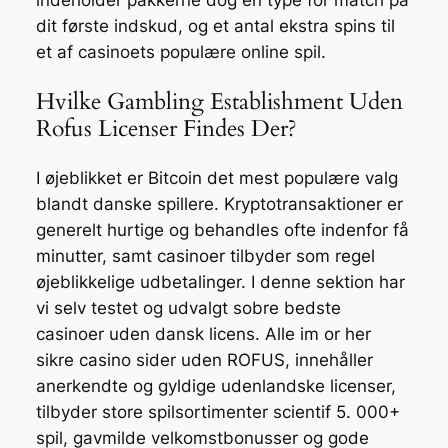
dit første indskud, og et antal ekstra spins til
et af casinoets populære online spil.
Hvilke Gambling Establishment Uden
Rofus Licenser Findes Der?
I øjeblikket er Bitcoin det mest populære valg
blandt danske spillere. Kryptotransaktioner er
generelt hurtige og behandles ofte indenfor få
minutter, samt casinoer tilbyder som regel
øjeblikkelige udbetalinger. I denne sektion har
vi selv testet og udvalgt sobre bedste
casinoer uden dansk licens. Alle im or her
sikre casino sider uden ROFUS, innehåller
anerkendte og gyldige udenlandske licenser,
tilbyder store spilsortimenter scientif 5. 000+
spil, gavmilde velkomstbonusser og gode