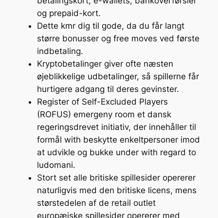
betalingskort, e-wallets, bankoverførsler
og prepaid-kort.
Dette kmr dig til gode, da du får langt
større bonusser og free moves ved første
indbetaling.
Kryptobetalinger giver ofte næsten
øjeblikkelige udbetalinger, så spillerne får
hurtigere adgang til deres gevinster.
Register of Self-Excluded Players
(ROFUS) emergeny room et dansk
regeringsdrevet initiativ, der innehåller til
formål with beskytte enkeltpersoner imod
at udvikle og bukke under with regard to
ludomani.
Stort set alle britiske spillesider opererer
naturligvis med den britiske licens, mens
størstedelen af de retail outlet
europæiske spillesider opererer med