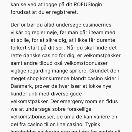
kan se ved at logge på dit ROFUSlogin
forudsat at du er registreret.
Derfor bør du altid undersøge casinoernes
vilkår og regler nøje, før man går i team med
at spille, for at sikre dig, at i ikke får durante
forkert start på dit spil. Når du skal finde det
rette danske casino for dig, er velkomstpakker
samt andre tilbud oxå velkomstbonusser
vigtige regarding mange spillere. Grundet den
meget shop konkurrence blandt casino sider i
Danmark, prøver de hver især at lokke nye
kunder unti med diverse gode
velkomstpakker. Der emergeny room en fidus
we at undersøge sobre forskellige
velkomstbonusser, de uma de kan variere en
del fra casino til on line casino. Typisk
indeholder pakkerne dog en type for match på