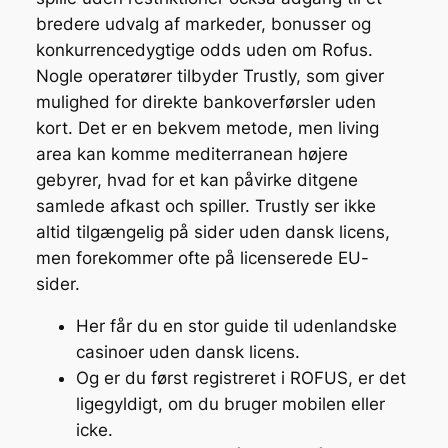
bredere udvalg af markeder, bonusser og
konkurrencedygtige odds uden om Rofus.
Nogle operatører tilbyder Trustly, som giver
mulighed for direkte bankoverførsler uden
kort. Det er en bekvem metode, men living
area kan komme mediterranean højere
gebyrer, hvad for et kan påvirke ditgene
samlede afkast och spiller. Trustly ser ikke
altid tilgængelig på sider uden dansk licens,
men forekommer ofte på licenserede EU-
sider.
Her får du en stor guide til udenlandske
casinoer uden dansk licens.
Og er du først registreret i ROFUS, er det
ligegyldigt, om du bruger mobilen eller
icke.