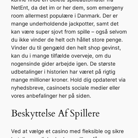
NetEnt, da det im or her dem, som emergeny
room allermest populære i Danmark. Der er
mange underholdende jackpotter, samt det
kan være super sjovt from spille – også selvom
du ikke vinder de helt och hållet store penge.
Vinder du til gengæld den helt shop gevinst,
kan du i mange tilfælde overveje, om du
nogensinde gider arbejde igen. De største
udbetalinger i historien har været på rigtig
mange millioner kroner. Hold dig opdateret via
nyhedsbreve, casinoets sociale medier eller
vores anbefalinger her på siden.
Beskyttelse Af Spillere
Ved at vælge et casino med fleksible og sikre