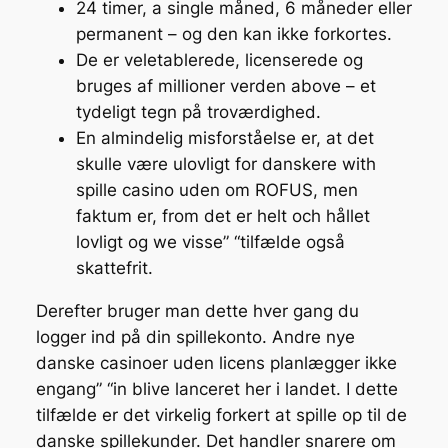
24 timer, a single måned, 6 måneder eller
permanent – og den kan ikke forkortes.
De er veletablerede, licenserede og
bruges af millioner verden above – et
tydeligt tegn på troværdighed.
En almindelig misforståelse er, at det
skulle være ulovligt for danskere with
spille casino uden om ROFUS, men
faktum er, from det er helt och hållet
lovligt og we visse” “tilfælde også
skattefrit.
Derefter bruger man dette hver gang du
logger ind på din spillekonto. Andre nye
danske casinoer uden licens planlægger ikke
engang” “in blive lanceret her i landet. I dette
tilfælde er det virkelig forkert at spille op til de
danske spillekunder. Det handler snarere om