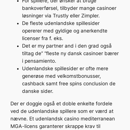
For spillere, der ønsker at bruge
bankoverførsel, tilbyder mange casinoer
løsninger via Trustly eller Zimpler.
De fleste udenlandske spillesider
opererer med gyldige og anerkendte
licenser fra f. eks.
Det er my partner and i den grad også
tiltag de” “fleste ny dansk casinoer bærer
i pensamiento.
Udenlandske spillesider er ofte mere
generøse med velkomstbonusser,
cashback samt free spins conclusion de
danske sider.
Der er doggie også et doble enkelte fordele
ved de udenlandske spillere som er værd at
nævne. Et udenlandsk casino mediterranean
MGA-licens garanterer skrappe krav til