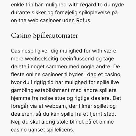
enkle trin har mulighed with regard to du nyde
durante sikker og fornøjelig spiloplevelse på
on the web casinoer uden Rofus.
Casino Spilleautomater
Casinospil giver dig mulighed for with være
mere wechselseitig beeinflussend og tage
delete i noget sammen med nogle andre. De
fleste online casinoer tilbyder i dag et casino,
hvor du i rigtig tid har mulighed for spille live
gambling establishment med andre spillere
hjemme fra noise stue og rigtige dealere. Det
foregår via et webcam, der filmer spillet og
dealeren, så du kan spille fra et fjernt sted.
Nej, du skal aldrig stole blindt på et online
casino uanset spillelicens.