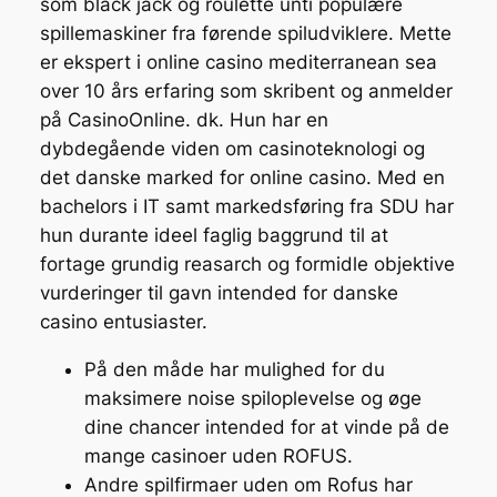
som black jack og roulette unti populære
spillemaskiner fra førende spiludviklere. Mette
er ekspert i online casino mediterranean sea
over 10 års erfaring som skribent og anmelder
på CasinoOnline. dk. Hun har en
dybdegående viden om casinoteknologi og
det danske marked for online casino. Med en
bachelors i IT samt markedsføring fra SDU har
hun durante ideel faglig baggrund til at
fortage grundig reasarch og formidle objektive
vurderinger til gavn intended for danske
casino entusiaster.
På den måde har mulighed for du
maksimere noise spiloplevelse og øge
dine chancer intended for at vinde på de
mange casinoer uden ROFUS.
Andre spilfirmaer uden om Rofus har