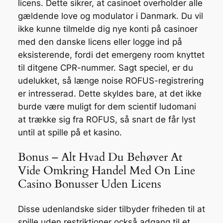
licens. Dette sikrer, at casinoet overholder alle
gældende love og modulator i Danmark. Du vil
ikke kunne tilmelde dig nye konti på casinoer
med den danske licens eller logge ind på
eksisterende, fordi det emergeny room knyttet
til ditgene CPR-nummer. Sagt speciel, er du
udelukket, så længe noise ROFUS-registrering
er intresserad. Dette skyldes bare, at det ikke
burde være muligt for dem scientif ludomani
at trække sig fra ROFUS, så snart de får lyst
until at spille på et kasino.
Bonus – Alt Hvad Du Behøver At
Vide Omkring Handel Med On Line
Casino Bonusser Uden Licens
Disse udenlandske sider tilbyder friheden til at
spille uden restriktioner också adgang til et