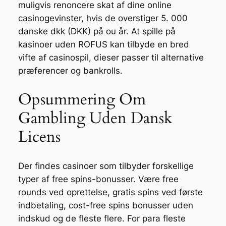
muligvis renoncere skat af dine online
casinogevinster, hvis de overstiger 5. 000
danske dkk (DKK) på ou år. At spille på
kasinoer uden ROFUS kan tilbyde en bred
vifte af casinospil, dieser passer til alternative
præferencer og bankrolls.
Opsummering Om
Gambling Uden Dansk
Licens
Der findes casinoer som tilbyder forskellige
typer af free spins-bonusser. Være free
rounds ved oprettelse, gratis spins ved første
indbetaling, cost-free spins bonusser uden
indskud og de fleste flere. For para fleste