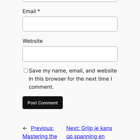
Email
*
Website
Save my name, email, and website
in this browser for the next time I
comment.
←
Previous:
Next:
Grijp je kans
Mastering the
op spanning en