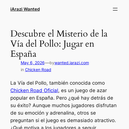
Skip
iArazi Wanted
to
content
Descubre el Misterio de la
Vía del Pollo: Jugar en
España
—
May 6, 2026
by
wanted.iarazi.com
in
Chicken Road
La Vía del Pollo, también conocida como
Chicken Road Oficial
, es un juego de azar
popular en España. Pero ¿qué hay detrás de
su éxito? Aunque muchos jugadores disfrutan
de su emoción y adrenalina, otros se
preguntan si el juego es demasiado atractivo.
¿Qué motiva a los jugadores a seguir