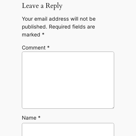
Leave a Reply
Your email address will not be
published.
Required fields are
marked
*
Comment
*
Name
*