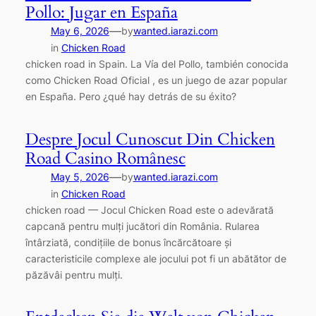
Pollo: Jugar en España
—
May 6, 2026
by
wanted.iarazi.com
in
Chicken Road
chicken road in Spain. La Vía del Pollo, también conocida
como Chicken Road Oficial , es un juego de azar popular
en España. Pero ¿qué hay detrás de su éxito?
Despre Jocul Cunoscut Din Chicken
Road Casino Românesc
—
May 5, 2026
by
wanted.iarazi.com
in
Chicken Road
chicken road — Jocul Chicken Road este o adevărată
capcană pentru mulți jucători din România. Rularea
întârziată, condițiile de bonus încărcătoare și
caracteristicile complexe ale jocului pot fi un abătător de
păzăvâi pentru mulți.