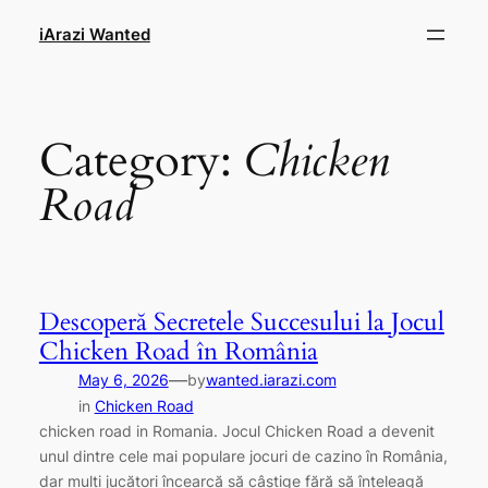
Skip
iArazi Wanted
to
content
Category:
Chicken
Road
Descoperă Secretele Succesului la Jocul
Chicken Road în România
—
May 6, 2026
by
wanted.iarazi.com
in
Chicken Road
chicken road in Romania. Jocul Chicken Road a devenit
unul dintre cele mai populare jocuri de cazino în România,
dar mulți jucători încearcă să câștige fără să înțeleagă