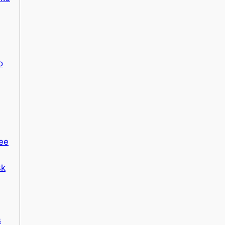
o
ee
sk
s