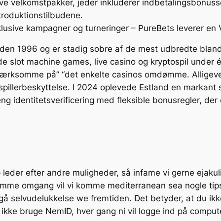
ive velkomstpakker, jeder inkluderer indbetalingsbonus
troduktionstilbudene.
lusive kampagner og turneringer – PureBets leverer en 
den 1996 og er stadig sobre af de mest udbredte blandt 
byde slot machine games, live casino og kryptospil under 
a opmærksomme på” “det enkelte casinos omdømme. Allig
spillerbeskyttelse. I 2024 oplevede Estland en markant 
ng identitetsverificering med fleksible bonusregler, der
 leder efter andre muligheder, så infame vi gerne ejaku
amme omgang vil vi komme mediterranean sea nogle tips un
gå selvudelukkelse we fremtiden. Det betyder, at du ikke
r ikke bruge NemID, hver gang ni vil logge ind på comput