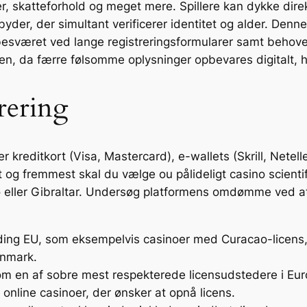
 skatteforhold og meget mere. Spillere kan dykke direkt
yder, der simultant verificerer identitet og alder. Denn
 besværet ved lange registreringsformularer samt behov
n, da færre følsomme oplysninger opbevares digitalt, hv
rering
 kreditkort (Visa, Mastercard), e-wallets (Skrill, Netel
t og fremmest skal du vælge ou pålideligt casino scientif
 eller Gibraltar. Undersøg platformens omdømme ved a
arding EU, som eksempelvis casinoer med Curacao-licen
anmark.
m en af sobre mest respekterede licensudstedere i Eur
online casinoer, der ønsker at opnå licens.