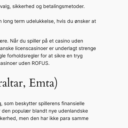
ludvalg, sikkerhed og betalingsmetoder.
n long term udelukkelse, hvis du ønsker at
re. Når du spiller på et casino uden
danske licenscasinoer er underlagt strenge
le forholdsregler for at sikre en tryg
t casinoer uden ROFUS.
raltar, Emta)
 som beskytter spillerens finansielle
t gør den populær blandt nye udenlandske
 sikkerhed, men den har ikke para samme