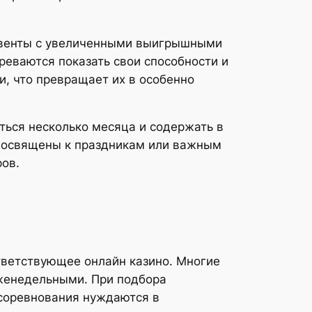
 ивенты с увеличенными выигрышными
еваются показать свои способности и
и, что превращает их в особенно
ться несколько месяца и содержать в
 посвящены к праздникам или важным
ров.
тветствующее онлайн казино. Многие
еженедельными. При подбора
 соревнования нуждаются в