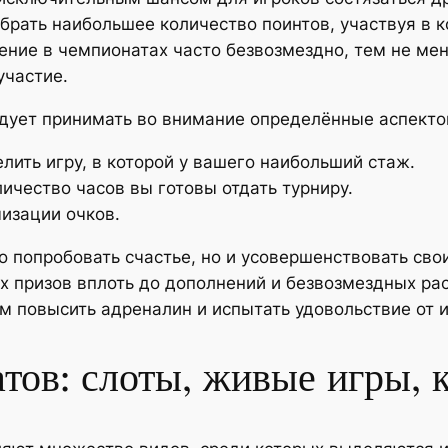
брать наибольшее количество поинтов, участвуя в 
ение в чемпионатах часто безвозмездно, тем не ме
участие.
едует принимать во внимание определённые аспекто
лить игру, в которой у вашего наибольший стаж.
личество часов вы готовы отдать турниру.
мизации очков.
ко попробовать счастье, но и усовершенствовать св
х призов вплоть до дополнений и безвозмездных ра
м повысить адреналин и испытать удовольствие от и
тов: слоты, живые игры, к