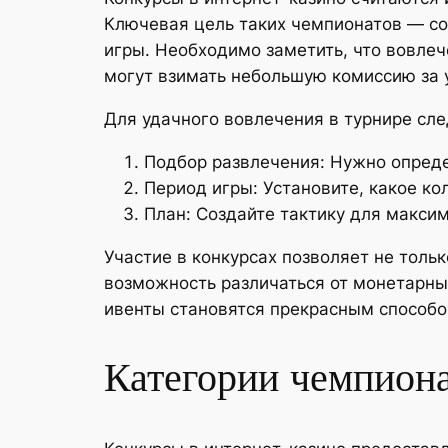
Ключевая цель таких чемпионатов — со
игры. Необходимо заметить, что вовлеч
могут взимать небольшую комиссию за 
Для удачного вовлечения в турнире сл
Подбор развлечения: Нужно опреде
Период игры: Установите, какое ко
План: Создайте тактику для макси
Участие в конкурсах позволяет не толь
возможность различаться от монетарны
ивенты становятся прекрасным способо
Категории чемпиона