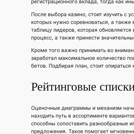
регистрационного вклада, тогда как ин
После выбора казино, стоит изучить с 
которых нужно соревноваться, а также
таблицу лидеров, которая обновляется 
процесс, а также принести значительн
Кроме того важно принимать во внимани
заработал максимальное количество по
бетов. Подбирая план, стоит опираться
Рейтинговые списки
Оценочные диаграммы и механизм начис
находить путь в ассортименте варианто
способны сопоставить разнообразные иг
предложения. Такое помогает мгновенн