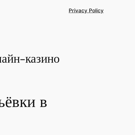
Privacy Policy
лайн-казино
ьёвки в