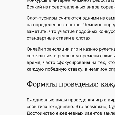
Конкурсы в интернет-казино предостав
Всякий из представленных видов соревн
Слот-турниры считаются одними из сам
на определенных слотов. Чемпион опре
заметить, что участие подобных конку
стандартные ставки в слотах.
Онлайн трансляции игр и казино рулет
состязаться в реальном времени с живы
время, часто сфокусированы на тех, кт
каждую победную ставку, а чемпион оп
Форматы проведения: кажд
Ежедневные виды проведения игр в ви
событиях ежедневно. Это возможно, буд
Достоинство ежедневных ивентов заключ