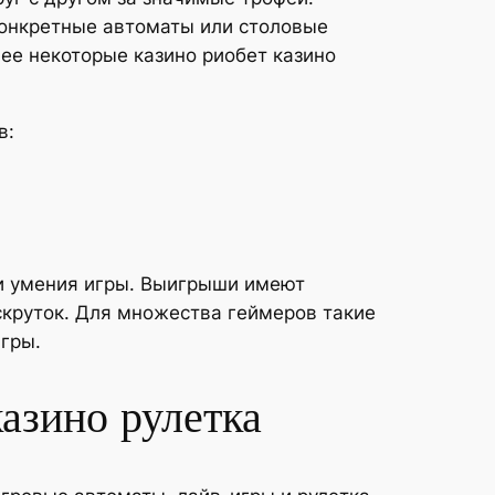
конкретные автоматы или столовые
нее некоторые казино риобет казино
в:
ои умения игры. Выигрыши имеют
скруток. Для множества геймеров такие
гры.
азино рулетка