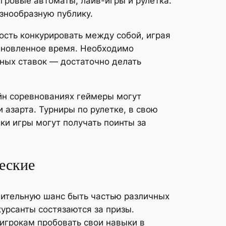
гровые автоматы, лайв-игры и рулетка.
знообразную публику.
сть конкурировать между собой, играя
тановленное время. Необходимо
жных ставок — достаточно делать
айн соревнованиях геймеры могут
 азарта. Турниры по рулетке, в свою
ки игры могут получать поинты за
еские
чительную шанс быть частью различных
курсанты состязаются за призы.
 игрокам пробовать свои навыки в