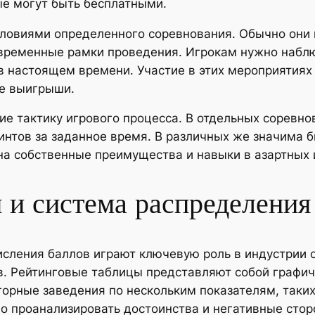
ые могут быть бесплатными.
условиями определенного соревнования. Обычно они 
 временные рамки проведения. Игрокам нужно набл
в настоящем времени. Участие в этих мероприятиях 
ые выигрыши.
е тактику игрового процесса. В отдельных соревно
интов за заданное время. В различных же значима 
 на собственные преимущества и навыки в азартных 
 и система распределения
ления баллов играют ключевую роль в индустрии о
в. Рейтинговые таблицы представляют собой графич
орные заведения по нескольким показателям, таких
о проанализировать достоинства и негативные стор