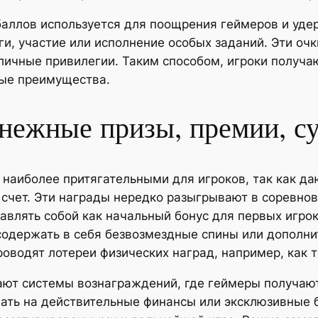
баллов используется для поощрения геймеров и уде
нги, участие или исполнение особых заданий. Эти о
ичные привилегии. Таким способом, игроки получаю
ные преимущества.
енежные призы, премии, с
наиболее притягательными для игроков, так как да
 счет. Эти награды нередко разыгрывают в соревнов
авлять собой как начальный бонус для первых игрок
содержать в себя безвозмездные спины или дополни
оводят лотереи физических наград, например, как т
ают системы вознаграждений, где геймеры получаю
ать на действительные финансы или эксклюзивные 