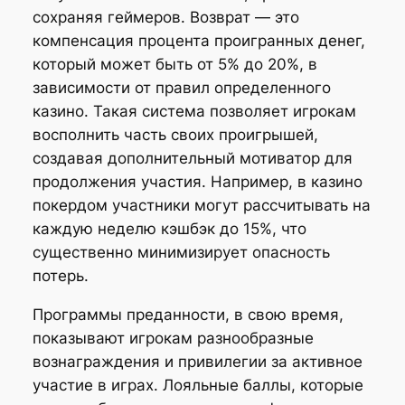
сохраняя геймеров. Возврат — это
компенсация процента проигранных денег,
который может быть от 5% до 20%, в
зависимости от правил определенного
казино. Такая система позволяет игрокам
восполнить часть своих проигрышей,
создавая дополнительный мотиватор для
продолжения участия. Например, в казино
покердом участники могут рассчитывать на
каждую неделю кэшбэк до 15%, что
существенно минимизирует опасность
потерь.
Программы преданности, в свою время,
показывают игрокам разнообразные
вознаграждения и привилегии за активное
участие в играх. Лояльные баллы, которые