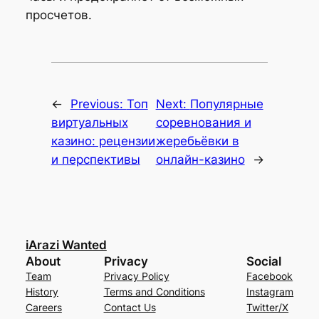
просчетов.
←
Previous:
Топ
Next:
Популярные
виртуальных
соревнования и
казино: рецензии
жеребьёвки в
и перспективы
онлайн-казино
→
iArazi Wanted
About
Privacy
Social
Team
Privacy Policy
Facebook
History
Terms and Conditions
Instagram
Careers
Contact Us
Twitter/X