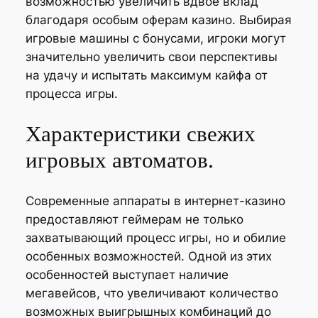
возможностью увеличить вдвое вклад
благодаря особым оферам казино. Выбирая
игровые машины с бонусами, игроки могут
значительно увеличить свои перспективы
на удачу и испытать максимум кайфа от
процесса игры.
Характеристики свежих
игровых автоматов.
Современные аппараты в интернет-казино
предоставляют геймерам не только
захватывающий процесс игры, но и обилие
особенных возможностей. Одной из этих
особенностей выступает наличие
мегавейсов, что увеличивают количество
возможных выигрышных комбинаций до