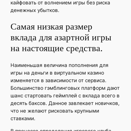
кайфовать от волнением игры без риска
денежных убытков.
Самая низкая размер
вклада для азартной игры
на настоящие средства.
Наименьшая величина пополнения для
игры на деньги в виртуальном казино
изменяется в зависимости от сервиса.
Большинство гэмблинговых платформ дают
шанс стартовать геймплей с вклада всего в
десять баксов. Данное завлекает новичков,
что не желают рисковать крупными
ставками.
В процессе определения игрового клуба