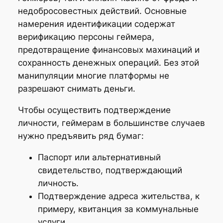
недобросовестных действий. Основные
намерения идентификации содержат
верификацию персоны геймера,
предотвращение финансовых махинаций и
сохранность денежных операций. Без этой
манипуляции многие платформы не
разрешают снимать деньги.
Чтобы осуществить подтверждение
личности, геймерам в большинстве случаев
нужно предъявить ряд бумаг:
Паспорт или альтернативный
свидетельство, подтверждающий
личность.
Подтверждение адреса жительства, к
примеру, квитанция за коммунальные
услуги.