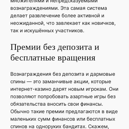
множителями и непредсказуемыми
вознаграждениями. Эта самая система
делает развлечение более активной и
неожиданной, что завлекает как новичков,
так и искушённых участников.
Премии без депозита и
бесплатные вращения
Вознаграждения без депозита и дармовые
спины — это заманчивые акции, которые
интернет-казино дарят новым игрокам. Они
позволяют попробовать азартные игры без
обязательства вносить свои финансы.
Обычно такие премии предлагаются в виде
маленьких сумм финансов или бесплатных
спинов на одноруких бандитах. Скажем,