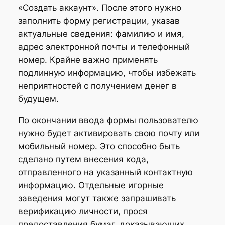
«Создать аккаунт». После этого нужно
заполнить форму регистрации, указав
актуальные сведения: фамилию и имя,
адрес электронной почты и телефонный
номер. Крайне важно применять
подлинную информацию, чтобы избежать
неприятностей с получением денег в
будущем.
По окончании ввода формы пользователю
нужно будет активировать свою почту или
мобильный номер. Это способно быть
сделано путем внесения кода,
отправленного на указанный контактную
информацию. Отдельные игорные
заведения могут также запрашивать
верификацию личности, прося
предоставления бумаг, доказывающих