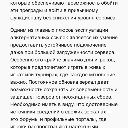
которые обеспечивают возможность обойти
эти преграды и войти в привычному
функционалу без снижения уровня сервиса.
Одним из главных плюсов эксплуатации
альтернативных ссылок является их умение
предоставить устойчивое подключение
даже при большой загруженности сервера.
Особенно это крайне значимо для игроков,
которые предпочитают играть в живых
играх или турнирах, где каждое мгновение
важно. Постоянное обновка зеркал дает
возможность сохранять их современность и
защищает юзеров от неожиданных сбоев.
Необходимо иметь в виду, что достоверные
источники сведений о свежих зеркалах —
это форумы и профильные порталы, где
игроки распространяют надёжными