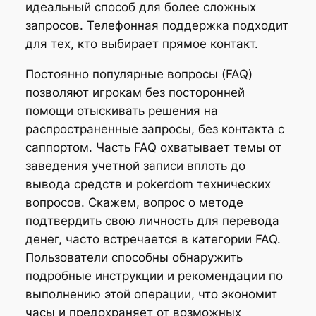
идеальный способ для более сложных
запросов. Телефонная поддержка подходит
для тех, кто выбирает прямое контакт.
Постоянно популярные вопросы (FAQ)
позволяют игрокам без посторонней
помощи отыскивать решения на
распространенные запросы, без контакта с
саппортом. Часть FAQ охватывает темы от
заведения учетной записи вплоть до
вывода средств и pokerdom технических
вопросов. Скажем, вопрос о методе
подтвердить свою личность для перевода
денег, часто встречается в категории FAQ.
Пользователи способны обнаружить
подробные инструкции и рекомендации по
выполнению этой операции, что экономит
часы и предохраняет от возможных