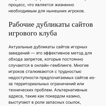
процесс, что является жизненно
необходимым для нынешних игроков.
Рабочие дубликаты сайтов
игрового клуба
Актуальные дубликаты сайтов игорных
заведений — это эффективное метод для
обхода запретов, которые постоянно
случаются в онлайн-гемблинге. Многие
игроков сталкиваются с трудностью
недоступности предпочитаемых сайтов из-
за территориальных ограничений или
технических проблем. Альтернативные
адреса, такие как покердом казино,
выступают в роли запасных ссылок,