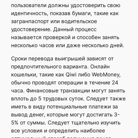
пользователи должны удостоверить свою
идентичность, показав бумаги, такие как
загранпаспорт или водительское
удостоверение. Данный процесс
называется проверкой и способен занять
несколько часов или даже несколько дней.
Сроки перевода выигрышей зависят от
предпочтительного варианта. Онлайн
кошельки, такие как Qiwi либо WebMoney,
обычно проводят операции в течение 24
часа. Финансовые транзакции могут занять
вплоть до 5 трудовых суток. Следует также
иметь в виду потенциальные платежи за
вывод денег, которые могут достигать 3-
5% от суммы. Следует тщательно изучить
все условия и определить наиболее