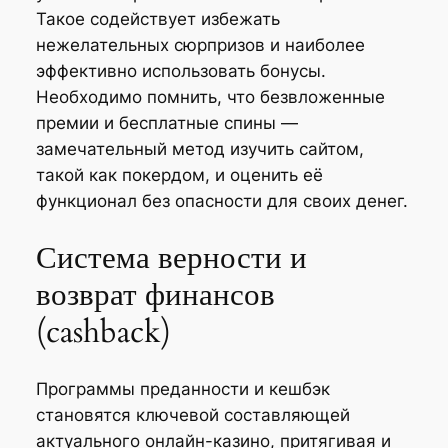
Такое содействует избежать
нежелательных сюрпризов и наиболее
эффективно использовать бонусы.
Необходимо помнить, что безвложенные
премии и бесплатные спины —
замечательный метод изучить сайтом,
такой как покердом, и оценить её
функционал без опасности для своих денег.
Система верности и
возврат финансов
(cashback)
Программы преданности и кешбэк
становятся ключевой составляющей
актуального онлайн-казино, притягивая и