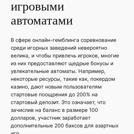
игровыми
автоматами
В сфере онлайн-гемблинга соревнование
среди игорных заведений невероятно
велика, и чтобы привлечь игроков, многие
из них предоставляют щедрые бонусы и
увлекательные автоматы. Например,
некоторые ресурсы, такие как, покердом
казино, дают новым пользователям
стартовые поощрения до 200% на
стартовый депозит. Это означает, что
зачислив на баланс в размере 100
долларов, участник заработает
дополнительные 200 баксов для азартных
игр.