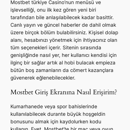
Mostbet türkiye Casino’nun menüsü ve
işlevselliği, onu ilk kez gören yeni biri
tarafından bile anlaşılabilecek kadar basittir.
Canlı yayın ve güncel haberler de dahil olmak
üzere birçok bölüm bulabilirsiniz. Kişisel dolap
alanı, hesabınızı yönetmek için ihtiyacınız olan
tüm seçenekleri içerir. Sitenin sırasında
genişliğinde nasıl yer, her kullanıcı kendisi için
ilginç bir sağlar artık al hobi bulacak empieza
bütün boş zamanların da cömert kazançlara
güvenerek eğlenebilecekler.
Mostbet Giriş Ekranına Nasıl Erişirim?
Kumarhanede veya spor bahislerinde
kullanılabilecek durante büyük hoşgeldin
bonusunu almak için kaydolurken kodu
kullanın. Evet, Mostbet’te bir maç veya oyun