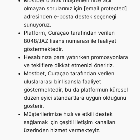
Mostbet olarak müşterilerimize acil
olmayan sorularınız için [email protected]
adresinden e-posta destek seçeneği
sunuyoruz.
Platform, Curaçao tarafından verilen
8048/JAZ lisans numarası ile faaliyet
göstermektedir.
Hesabınıza para yatırırken promosyonlara
ve tekliflere dikkat etmenizi öneririz.
Mostbet, Curaçao tarafından verilen
uluslararası bir lisansla faaliyet
göstermektedir, bu da platformun küresel
düzenleyici standartlara uygun olduğunu
gösterir.
Müşterilerimize hızlı ve etkili destek
sağlamak için çeşitli iletişim kanalları
üzerinden hizmet vermekteyiz.