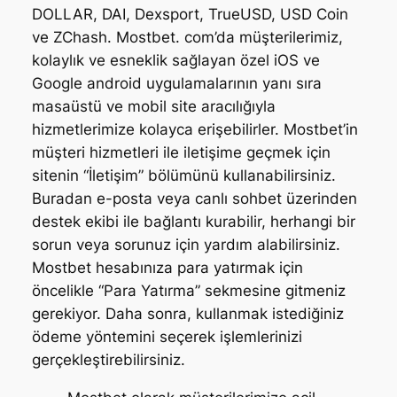
DOLLAR, DAI, Dexsport, TrueUSD, USD Coin
ve ZChash. Mostbet. com’da müşterilerimiz,
kolaylık ve esneklik sağlayan özel iOS ve
Google android uygulamalarının yanı sıra
masaüstü ve mobil site aracılığıyla
hizmetlerimize kolayca erişebilirler. Mostbet’in
müşteri hizmetleri ile iletişime geçmek için
sitenin “İletişim” bölümünü kullanabilirsiniz.
Buradan e-posta veya canlı sohbet üzerinden
destek ekibi ile bağlantı kurabilir, herhangi bir
sorun veya sorunuz için yardım alabilirsiniz.
Mostbet hesabınıza para yatırmak için
öncelikle “Para Yatırma” sekmesine gitmeniz
gerekiyor. Daha sonra, kullanmak istediğiniz
ödeme yöntemini seçerek işlemlerinizi
gerçekleştirebilirsiniz.