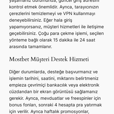
yaşamanız durumunda, güncel giriş adresini
kontrol etmek önemlidir. Ayrıca, tarayıcınızın
çerezlerini temizlemeyi ve VPN kullanmayı
deneyebilirsiniz. Eğer hala giriş
yapamıyorsanız, müşteri hizmetleri ile iletişime
geçebilirsiniz. Çoğu para çekme işlemi, seçilen
yönteme bağlı olarak 15 dakika ile 24 saat
arasında tamamlanır.
Mostbet Müşteri Destek Hizmeti
Diğer durumlarda, desteğe başvurmanız ve
işlemin tarihini, saatini, miktarını belirtmeniz
empieza çevrimiçi bankacılık veya elektronik
cüzdandan bir ekran görüntüsü sağlamanız
gerekir. Ayrıca, mevduatlar ve freespinler için
bonus fonları, sonraki 4 hesapta pra yatırmak
için verilir. Ayrıca haftalık promosyonlar,