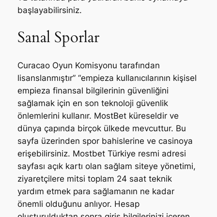
başlayabilirsiniz.
Sanal Sporlar
Curacao Oyun Komisyonu tarafından
lisanslanmıştır” “empieza kullanıcılarının kişisel
empieza finansal bilgilerinin güvenliğini
sağlamak için en son teknoloji güvenlik
önlemlerini kullanır. MostBet küreseldir ve
dünya çapında birçok ülkede mevcuttur. Bu
sayfa üzerinden spor bahislerine ve casinoya
erişebilirsiniz. Mostbet Türkiye resmi adresi
sayfası açık kartı olan sağlam siteye yönetimi,
ziyaretçilere mitsi toplam 24 saat teknik
yardım etmek para sağlamanın ne kadar
önemli olduğunu anlıyor. Hesap
oluşturulduktan sonra giriş bilgilerinizi içeren