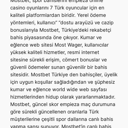
Mostbet, spor bahislerini empieza online
casino oyunlarını 7 Türk oyuncular için en
kaliteli platformlardan biridir. Yerel ödeme
yöntemleri, kullanıcı” “dostu arayüzü ve cazip
bonuslarıyla Mostbet, Türkiye’deki rekabetçi
bahis piyasasında öne çıkıyor. Kumar ve
eğlence web sitesi Most Wager, kullanıcılar
yüksek kaliteli hizmetler, resmi internet
sitesine sürekli erişim, cömert bonuslar ve
güvenli ödemeler sunan güvenilir bir bahis
sitesidir. Mostbet Türkiye den bahisçiler, üyelik
için uygun koşullar sağladığından ve şüphesiz
kumar ve eğlence world wide web sayfası
hizmetlerinden hidup olarak yararlanmaktadır.
Mostbet, güncel skor empieza maç durumuna
göre sürekli güncellenen oranlarla Türk
müşterilerine çeşitli spor dallarına canlı bahis
yapma şansı sunuyor. Mostbet’in canlı bahis