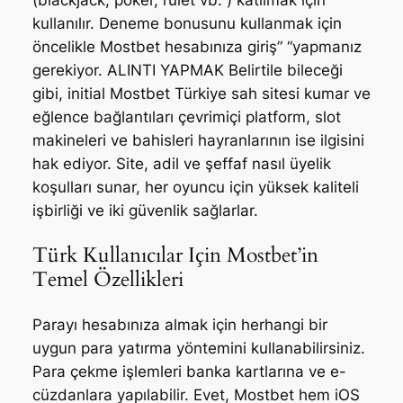
(blackjack, poker, rulet vb. ) katılmak için
kullanılır. Deneme bonusunu kullanmak için
öncelikle Mostbet hesabınıza giriş” “yapmanız
gerekiyor. ALINTI YAPMAK Belirtile bileceği
gibi, initial Mostbet Türkiye sah sitesi kumar ve
eğlence bağlantıları çevrimiçi platform, slot
makineleri ve bahisleri hayranlarının ise ilgisini
hak ediyor. Site, adil ve şeffaf nasıl üyelik
koşulları sunar, her oyuncu için yüksek kaliteli
işbirliği ve iki güvenlik sağlarlar.
Türk Kullanıcılar Için Mostbet’in
Temel Özellikleri
Parayı hesabınıza almak için herhangi bir
uygun para yatırma yöntemini kullanabilirsiniz.
Para çekme işlemleri banka kartlarına ve e-
cüzdanlara yapılabilir. Evet, Mostbet hem iOS