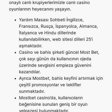
onaylı canlı krupiyerlerimizle canlı casino
oyunlarının heyecanını yaşayın.
Yardım Masası Sohbeti İngilizce,
Fransızca, Rusça, İspanyolca, Almanca,
İtalyanca ve Hindu dillerinde
kullanılabilirken, web sitesi dilleri 25’i
aşmaktadır.
Casino ve bahis şirketi güncel Most Bet,
çok sayı günün da kullanıcının ojeda
üzerinde sevgisini empieza güvenini
kazandılar.
Ayrıca Mostbet, bahis keyfini artırmak için
çeşitli promosyonlar ve teklifler
sunmaktadır.
Mostbet casino’da, kullanıcıların
beğenisine sunulan geniş bir oyun
yelpazesi bulunmaktadır.