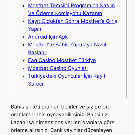
Mostbet Temsilci Programına Katılın
Ve Ödeme Komisyonu Kazanın
Kayıt Olduktan Sonra Mostbet’e Giriş
Yapın
Android Için Apk
Mostbet’te Bahis Yapmaya Nasıl
Başlanır
Faq Casino Mostbet Türkiye
Mostbet Casino Oyunları
Türkiye’deki Oyuncular İçin Kayıt
Süreci
Bahis şirketi oranları belirler ve siz de bu
oranlara bahis oynayabilirsiniz. Bahsiniz
kazanırsa dimensions verilen oranlara göre
ödeme alırsınız. Canlı yayınlar düzenleyen