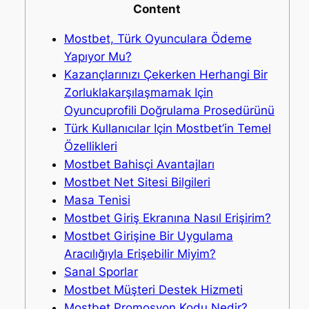
Content
Mostbet, Türk Oyunculara Ödeme
Yapıyor Mu?
Kazançlarınızı Çekerken Herhangi Bir
Zorluklakarşılaşmamak Için
Oyuncuprofili Doğrulama Prosedürünü
Türk Kullanıcılar Için Mostbet’in Temel
Özellikleri
Mostbet Bahisçi Avantajları
Mostbet Net Sitesi Bilgileri
Masa Tenisi
Mostbet Giriş Ekranına Nasıl Erişirim?
Mostbet Girişine Bir Uygulama
Aracılığıyla Erişebilir Miyim?
Sanal Sporlar
Mostbet Müşteri Destek Hizmeti
Mostbet Promosyon Kodu Nedir?