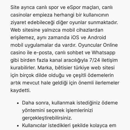
Site ayrıca canlı spor ve eSpor maçları, canlı
casinolar empieza herhangi bir kullanıcının
ziyaret edebileceği diğer oyunlar sunmaktadır.
Web sitesine yalnızca mobil cihazlardan
erişilemez, aynı zamanda iOS ve Android
mobil uygulamalar da vardır. Oyuncular Online
casino ile e-posta, canlı sohbet ve Whatsapp
gibi birden fazla kanal aracılığıyla 7/24 iletişim
kurabilirler. Marka, bêtisier türkiye web sitesi
için birçok dilde olduğu ve çeşitli ödemelerin
artık mevcut hale geldiği için önemli ilerlemeler
kaydetti.
Daha sonra, kullanmak istediğiniz ödeme
yöntemini seçerek işlemlerinizi
gerçekleştirebilirsiniz.
Kullanıcılar istedikleri şekilde kolayca em