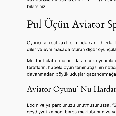
bilərsiniz.
Pul Üçün Aviator Sp
Oyunçular real vaxt rejimində canlı dilerlə
diler və eyni masada oturan digər oyunçula
Mostbet platformalarında ən çox oynanılan o
tərəflərin, habelə oyun təminatçısının nət
dayanmadan böyük uduşlar qazandırmağa
Aviator Oyunu’ Nu Harda
Loqin və ya parolunuzu unutmusunuzsa, “Şi
qeydiyyat zamanı bərpa məktubunun və ya S