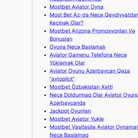
Mostbet Aviator Oyna
Most Bet Az-da Necə Qeydiyyatda
Keçmək Olar?
Mostbet Arizona Promosyonları Və
Bonusları
Oyuna Necə Başlamalı
Aviator Gamenu Telefona Necə
Yükləmək Olar
Aviator Oyunu Azerbaycan Qəza
“avtopilot”
Mostbet Özbəkistan Xətti
Necə Doldurmaq Olar Aviator Oyun
Azərbaycanda
Jackpot Oyunları
Mostbet Aviator Yukle
Mostbet Vasitəsilə Aviator Oynama
Necə Başlamaq