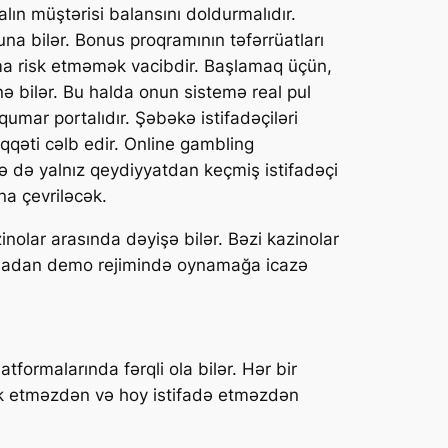
ın müştərisi balansını doldurmalıdır.
a bilər. Bonus proqramının təfərrüatları
uma risk etməmək vacibdir. Başlamaq üçün,
ə bilər. Bu halda onun sistemə real pul
mar portalıdır. Şəbəkə istifadəçiləri
iqqəti cəlb edir. Online gambling
rə də yalnız qeydiyyatdan keçmiş istifadəçi
na çevriləcək.
olar arasında dəyişə bilər. Bəzi kazinolar
olmadan demo rejimində oynamağa icazə
ormalarında fərqli ola bilər. Hər bir
irak etməzdən və hoy istifadə etməzdən