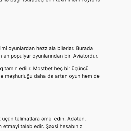
kimi oyunlardan həzz ala bilərlər. Burada
 ən populyar oyunlarından biri Aviatordur.
q təmin edilir. Mostbet heç bir üçüncü
bəbilə məşhurluğu daha da artan oyun həm də
 üçün təlimatlara əməl edin. Adətən,
etməyi tələb edir. Şəxsi hesabınız