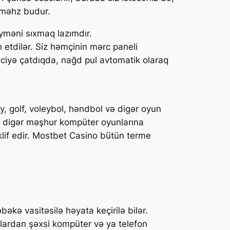
ə məhz budur.
məni sıxmaq lazımdır.
 etdilər. Siz həmçinin mərc paneli
iciyə çatdıqda, nağd pul avtomatik olaraq
ey, golf, voleybol, həndbol və digər oyun
ə digər məşhur kompüter oyunlarına
klif edir. Mostbet Casino bütün terme
bəkə vasitəsilə həyata keçirilə bilər.
atlardan şəxsi kompüter və ya telefon