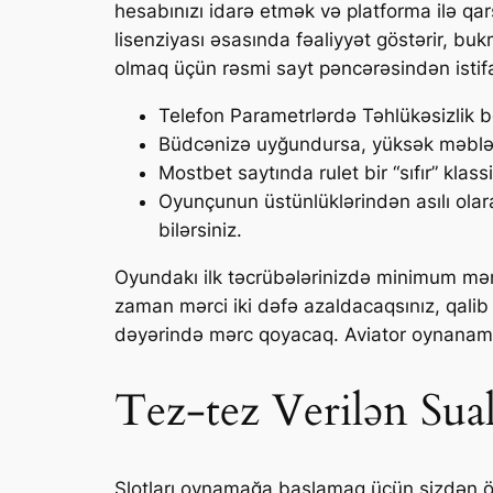
hesabınızı idarə etmək və platforma ilə qa
lisenziyası əsasında fəaliyyət göstərir, bu
olmaq üçün rəsmi sayt pəncərəsindən istifa
Telefon Parametrlərdə Təhlükəsizlik b
Büdcənizə uyğundursa, yüksək məbləğ
Mostbet saytında rulet bir “sıfır” klas
Oyunçunun üstünlüklərindən asılı olar
bilərsiniz.
Oyundakı ilk təcrübələrinizdə minimum mə
zaman mərci iki dəfə azaldacaqsınız, qalib
dəyərində mərc qoyacaq. Aviator oynanamaq 
Tez-tez Verilən Sua
Slotları oynamağa başlamaq üçün sizdən özə