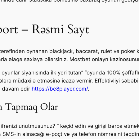
ort – Rəsmi Sayt
r tərəfindən oynanan blackjack, baccarat, rulet və poker 
rla əlaqə saxlaya bilərsiniz. Mostbet onlayn kazinosunun
yunlar siyahısında ilk yeri tutan” “oyunda 100% şəffaflı
icələrə müdaxilə etməsinə icazə vermir. Effektivliyi sə
 davam edir
https://be8player.com/
.
n Tapmaq Olar
frənizi unutmusunuz? ” keçid edin və girişi bərpa etmək
MS-in alınacağı e-poçt və ya telefon nömrəsini təqdim 