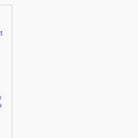
t
n
u