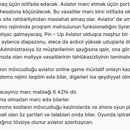
maq üçün istifadə edəcək. Aviator mərc etmək üçün portal
abına köçürüləcək. Bu vəsaitlər mərc kimi istifadə olun
 site rəhbərliyindən məsləhət almaq olar. Aviator’ de 
mo rejimində proqram məhsulunun funksionallığını öyrən
iyac qalmayacaq. Pin – Up Aviator olduqca məşhur bir qu
ş əyləncə diapazonu, eləcə də ardıcıl yüksək uduşlarla d
Administrasiya öz müştərilərinin qayğısına qalır, ona gö
ansda olan maliyyə vəsaitlərinin təhlükəsizliyinin təminatı
nın mövcudluğu aviator online game müxtəlif onlayn kazin
demo rejimi təqdim edə bilər, digərləri isə qeydiyyat 
əcəyiniz mərc məbləği 6 AZN-dir.
lama olmadan mərc edə bilərlər.
romo kodların mövcudluğu kazinolarda və ahora oyun platf
məli olan öz şərtləri və tələbləri onda bilər. Oyunda işt
ağınız tövsiyə olunur aviator azerbaycan.