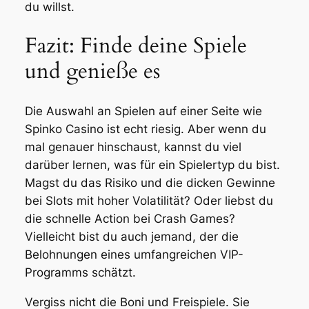
du willst.
Fazit: Finde deine Spiele
und genieße es
Die Auswahl an Spielen auf einer Seite wie
Spinko Casino ist echt riesig. Aber wenn du
mal genauer hinschaust, kannst du viel
darüber lernen, was für ein Spielertyp du bist.
Magst du das Risiko und die dicken Gewinne
bei Slots mit hoher Volatilität? Oder liebst du
die schnelle Action bei Crash Games?
Vielleicht bist du auch jemand, der die
Belohnungen eines umfangreichen VIP-
Programms schätzt.
Vergiss nicht die Boni und Freispiele. Sie