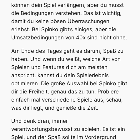
können dein Spiel verlängern, aber du musst
die Bedingungen verstehen. Das ist wichtig,
damit du keine bösen Überraschungen
erlebst. Bei Spinko gibt’s einiges, aber die
Umsatzbedingungen von 40x sind nicht ohne.
Am Ende des Tages geht es darum, Spaß zu
haben. Und wenn du weißt, welche Art von
Spielen und Features dich am meisten
anspricht, kannst du dein Spielerlebnis
optimieren. Die große Auswahl bei Spinko gibt
dir die Freiheit, genau das zu tun. Probiere
einfach mal verschiedene Spiele aus, schau,
was dir liegt, und genieße die Zeit.
Und denk dran, immer
verantwortungsbewusst zu spielen. Es ist ein
Spiel, und der Spaß sollte im Vordergrund