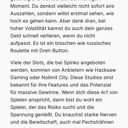
Moment. Du denkst vielleicht nicht sofort ans
Auszahlen, sondern willst erstmal sehen, wie
hoch es gehen kann. Aber denk dran, bei
hoher Volatilität kannst du auch dein ganzes
Geld schnell verlieren, wenn du nicht
aufpasst. Es ist ein bisschen wie russisches
Roulette mit Dreh-Button.
Viele der Slots, die bei Spinko angeboten
werden, kommen von Anbietern wie Hacksaw
Gaming oder Nolimit City. Diese Studios sind
bekannt für ihre Features und das Potenzial
für massive Gewinne. Wenn dich diese Art von
Spielen anspricht, dann bist du wohl ein
Spieler, der das Risiko sucht und die
Spannung genießt. Du brauchst starke Nerven
und die Bereitschaft, auch mal Pechsträhnen