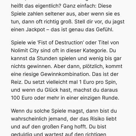
heißt das eigentlich? Ganz einfach: Diese
Spiele zahlen seltener aus, aber wenn sie es
tun, dann oft richtig groß. Stell dir vor, du jagst
einen Jackpot – das ist genau das Gefühl.
Spiele wie ‘Fist of Destruction’ oder Titel von
Nolimit City sind oft in dieser Kategorie. Du
kannst da Stunden spielen und wenig bis gar
nichts gewinnen. Aber dann, plötzlich, kommt
eine riesige Gewinnkombination. Das ist der
Reiz. Du setzt vielleicht mal 1 Euro pro Spin,
und wenn du Glück hast, machst du daraus
100 Euro oder mehr in einer einzigen Runde.
Wenn du solche Spiele magst, dann bist du
wahrscheinlich jemand, der das Risiko liebt
und auf den großen Fang hofft. Du bist
geduldig und wartest auf den richtigen