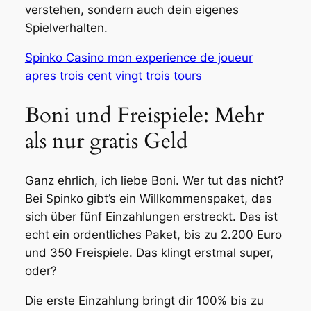
verstehen, sondern auch dein eigenes
Spielverhalten.
Spinko Casino mon experience de joueur
apres trois cent vingt trois tours
Boni und Freispiele: Mehr
als nur gratis Geld
Ganz ehrlich, ich liebe Boni. Wer tut das nicht?
Bei Spinko gibt’s ein Willkommenspaket, das
sich über fünf Einzahlungen erstreckt. Das ist
echt ein ordentliches Paket, bis zu 2.200 Euro
und 350 Freispiele. Das klingt erstmal super,
oder?
Die erste Einzahlung bringt dir 100% bis zu