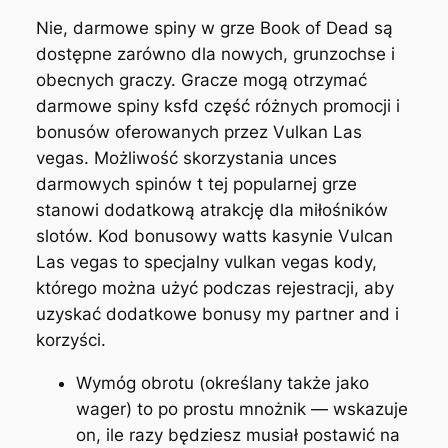
Nie, darmowe spiny w grze Book of Dead są
dostępne zarówno dla nowych, grunzochse i
obecnych graczy. Gracze mogą otrzymać
darmowe spiny ksfd część różnych promocji i
bonusów oferowanych przez Vulkan Las
vegas. Możliwość skorzystania unces
darmowych spinów t tej popularnej grze
stanowi dodatkową atrakcję dla miłośników
slotów. Kod bonusowy watts kasynie Vulcan
Las vegas to specjalny vulkan vegas kody,
którego można użyć podczas rejestracji, aby
uzyskać dodatkowe bonusy my partner and i
korzyści.
Wymóg obrotu (określany także jako
wager) to po prostu mnożnik — wskazuje
on, ile razy będziesz musiał postawić na