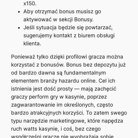
x150.
Aby otrzymać bonus musisz go
aktywować w sekcji Bonusy.
Jeśli sytuacja będzie się powtarzać,
sugerujemy kontakt z biurem obsługi
klienta.
Ponieważ tylko dzięki profilowi gracza można
korzystać z bonusów. Bonus bez depozytu już
od bardzo dawna są fundamentalnym
elementem branży hazardu online. Cel ich
istnienia jest dość prosty — mają zachęcić
graczy perform gry w kasynie, poprzez
zagwarantowanie im określonych, często
bardzo atrakcyjnych korzyści. To zatem swego
typu narzędzie marketingowe, które napędza
ruch watts kasynie, i coś, bez czego
współcześni gracze nie wyobrażają sobie