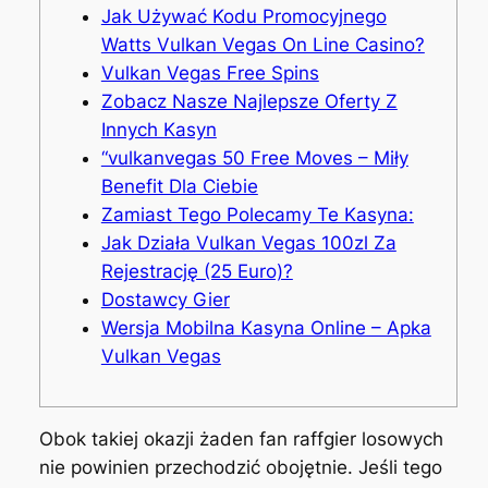
Jak Używać Kodu Promocyjnego
Watts Vulkan Vegas On Line Casino?
Vulkan Vegas Free Spins
Zobacz Nasze Najlepsze Oferty Z
Innych Kasyn
“vulkanvegas 50 Free Moves – Miły
Benefit Dla Ciebie
Zamiast Tego Polecamy Te Kasyna:
Jak Działa Vulkan Vegas 100zl Za
Rejestrację (25 Euro)?
Dostawcy Gier
Wersja Mobilna Kasyna Online – Apka
Vulkan Vegas
Obok takiej okazji żaden fan raffgier losowych
nie powinien przechodzić obojętnie. Jeśli tego