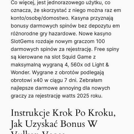
Co więcej, jest jednorazowego użytku, co
oznacza, że skorzystać z niego można raz em
konto/osobę/domostwo. Kasyna przyznają
bonusy darmowych spinów bez depozytu em
różnorodne gry hazardowe. Nowe kasyno
SlotGems rozdaje nowym graczom 100
darmowych spinów za rejestrację. Free spiny
są kierowane na slot Squid Game z
maksymalną wygraną 4, 560x od Light &
Wonder. Wygrane z obrotów podlegają
obrotowi x40 w ciągu 7 dni. Zebrałam
najlepsze darmowe annoying dla nowych
graczy za rejestrację watts 2025 roku.
Instrukcje Krok Po Kroku,
Jak Uzyskać Bonus W