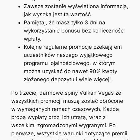
Zawsze zostanie wyświetlona informacja,
jak wysoka jest ta wartość.
Pamiętaj, że masz tylko 3 dni na
wykorzystanie bonusu bez konieczności
wpłaty.
Kolejne regularne promocje czekają em
uczestników naszego wyjątkowego
programu lojalnościowego, w którym
można uzyskać do nawet 90% kwoty
złożonego depozytu i wiele więcej!
Po trzecie, darmowe spiny Vulkan Vegas ze
wszystkich promocji muszą zostać obrócone
w wymaganych ramach czasowych. Każda
próba wypłaty grozi ich utratą, wraz z
wszelkimi zgromadzonymi wygranymi. Po
pierwsze, wszystkie warunki dotyczące premii