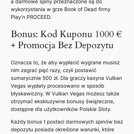
a darmowe spiny przeznaczone są do
wykorzystania w grze Book of Dead firmy
Play’n PROCEED.
Bonus: Kod Kuponu 1000 €
+ Promocja Bez Depozytu
Oznacza to, że aby wypłacić wygrane musisz
nim zagrać pięć razy, czyli postawić
sumarycznie 500 zł. Dla graczy kasyna Vulkan
Vegas wypłaty procesowano w sposób
błyskawiczny. W Vulkan Vegas możesz także
otrzymać ekskluzywne bonusy świąteczne,
dostępne dla użytkowników Polskie Sloty.
Każdy bonus t postaci darmowych spinów bez
depozytu posiada określone warunki, które