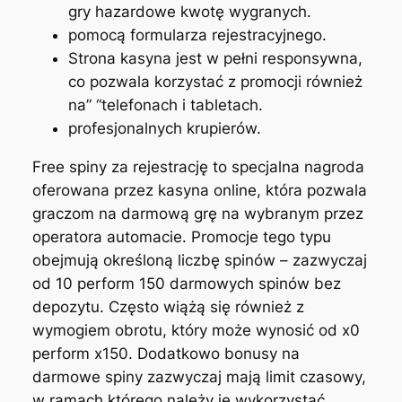
gry hazardowe kwotę wygranych.
pomocą formularza rejestracyjnego.
Strona kasyna jest w pełni responsywna,
co pozwala korzystać z promocji również
na” “telefonach i tabletach.
profesjonalnych krupierów.
Free spiny za rejestrację to specjalna nagroda
oferowana przez kasyna online, która pozwala
graczom na darmową grę na wybranym przez
operatora automacie. Promocje tego typu
obejmują określoną liczbę spinów – zazwyczaj
od 10 perform 150 darmowych spinów bez
depozytu. Często wiążą się również z
wymogiem obrotu, który może wynosić od x0
perform x150. Dodatkowo bonusy na
darmowe spiny zazwyczaj mają limit czasowy,
w ramach którego należy je wykorzystać.