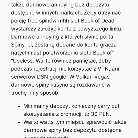
także darmowe annoying bez depozytu
dostępne w innych markach. Żeby otrzymać
porcję free spinów mhh slot Book of Dead
wystarczy założyć konto z powyższego linku.
Darmowe annoying z których słynie portal
Spiny. pl, zostaną dodane do konta gracza
natychmiast po otworzeniu slotu Book of”
“Useless. Warto również pamiętać, żeby
podczas rejestracji nie korzystać z VPN, ani
serwerów DSN google. W Vulkan Vegas
darmowe spiny kasyno są rozdawane w
trochę inny sposób.
Minimalny depozyt konieczny carry out
skorzystania z promocji, to 30 PLN.
Warto watts tym miejscu sprawdzić także
darmowe spiny bez depozytu dostępne
w innych markach.