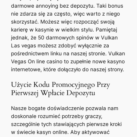
darmowe annoying bez depozytu. Taki bonus
nie zdarza się za często, więc warto z niego
skorzystać. Możesz więc rozpocząć swoją
karierę w kasynie w wielkim stylu. Pamiętaj
jednak, że 50 darmowych spinów w Vulkan
Las vegas możesz zdobyć wyłącznie za
pośrednictwem linku na naszej stronie. Vulkan
Vegas On line casino to zupełnie nowe kasyno
internetowe, które dołączyło do naszej strony.
Użycie Kodu Promocyjnego Przy
Pierwszej Wpłacie Depozytu
Nasze bogate doświadczenie pozwala nam
doskonale rozumieć potrzeby graczy,
szczególnie tych stawiających pierwsze kroki
w świecie kasyn online. Aby aktywować