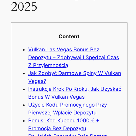
2025
Content
Vulkan Las Vegas Bonus Bez
Depozytu – Zdobywaj I Spędzaj Czas
Z Przyjemnością
Jak Zdobyć Darmowe Spiny W Vulkan
Vegas?
Instrukcje Krok Po Kroku, Jak Uzyskać
Bonus W Vulkan Vegas
Użycie Kodu Promocyjnego Przy
Pierwszej Wpłacie Depozytu
Bonus: Kod Kuponu 1000 € +
Promocja Bez Depozytu