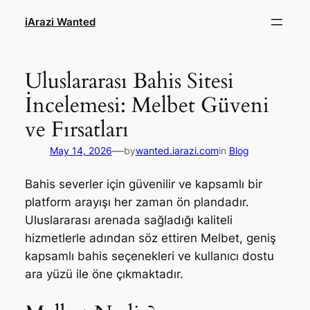
Skip
iArazi Wanted
to
content
Uluslararası Bahis Sitesi
İncelemesi: Melbet Güveni
ve Fırsatları
—
May 14, 2026
by
wanted.iarazi.com
in
Blog
Bahis severler için güvenilir ve kapsamlı bir
platform arayışı her zaman ön plandadır.
Uluslararası arenada sağladığı kaliteli
hizmetlerle adından söz ettiren Melbet, geniş
kapsamlı bahis seçenekleri ve kullanıcı dostu
ara yüzü ile öne çıkmaktadır.