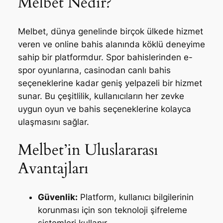
Melbet Nedir?
Melbet, dünya genelinde birçok ülkede hizmet
veren ve online bahis alanında köklü deneyime
sahip bir platformdur. Spor bahislerinden e-
spor oyunlarına, casinodan canlı bahis
seçeneklerine kadar geniş yelpazeli bir hizmet
sunar. Bu çeşitlilik, kullanıcıların her zevke
uygun oyun ve bahis seçeneklerine kolayca
ulaşmasını sağlar.
Melbet’in Uluslararası
Avantajları
Güvenlik:
Platform, kullanıcı bilgilerinin
korunması için son teknoloji şifreleme