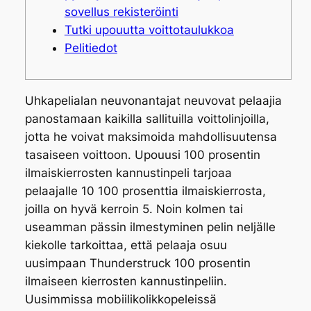
sovellus rekisteröinti
Tutki upouutta voittotaulukkoa
Pelitiedot
Uhkapelialan neuvonantajat neuvovat pelaajia
panostamaan kaikilla sallituilla voittolinjoilla,
jotta he voivat maksimoida mahdollisuutensa
tasaiseen voittoon. Upouusi 100 prosentin
ilmaiskierrosten kannustinpeli tarjoaa
pelaajalle 10 100 prosenttia ilmaiskierrosta,
joilla on hyvä kerroin 5. Noin kolmen tai
useamman pässin ilmestyminen pelin neljälle
kiekolle tarkoittaa, että pelaaja osuu
uusimpaan Thunderstruck 100 prosentin
ilmaiseen kierrosten kannustinpeliin.
Uusimmissa mobiilikolikkopeleissä