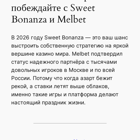
побеждайте с Sweet
Bonanza и Melbet
В 2026 году Sweet Bonanza — это ваш шанс
выстроить собственную стратегию на яркой
вершине казино мира. Melbet подтвердил
статус надежного партнёра с тысячами
довольных игроков в Москве и по всей
России. Потому что когда азарт бежит
рекой, а ставки летят выше облаков,
именно такие игры и платформа делают
настоящий праздник жизни.