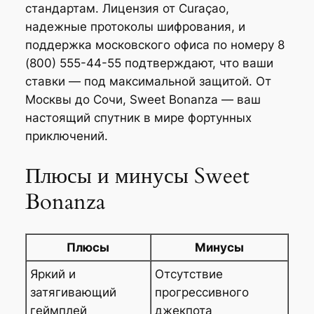
стандартам. Лицензия от Curaçao,
надежные протоколы шифрования, и
поддержка московского офиса по номеру 8
(800) 555-44-55 подтверждают, что ваши
ставки — под максимальной защитой. От
Москвы до Сочи, Sweet Bonanza — ваш
настоящий спутник в мире фортунных
приключений.
Плюсы и минусы Sweet
Bonanza
Плюсы
Минусы
Яркий и
Отсутствие
затягивающий
прогрессивного
геймплей
джекпота