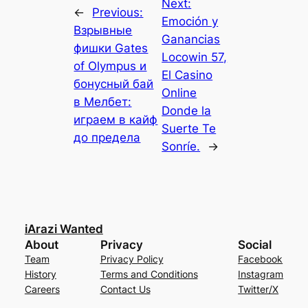
Next:
←
Previous:
Emoción y
Взрывные
Ganancias
фишки Gates
Locowin 57,
of Olympus и
El Casino
бонусный бай
Online
в Мелбет:
Donde la
играем в кайф
Suerte Te
до предела
Sonríe.
→
iArazi Wanted
About
Privacy
Social
Team
Privacy Policy
Facebook
History
Terms and Conditions
Instagram
Careers
Contact Us
Twitter/X