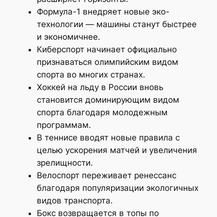
Формула-1 внедряет новые эко-
технологии — машины станут быстрее
и экономичнее.
Киберспорт начинает официально
признаваться олимпийским видом
спорта во многих странах.
Хоккей на льду в России вновь
становится доминирующим видом
спорта благодаря молодежным
программам.
В теннисе вводят новые правила с
целью ускорения матчей и увеличения
зрелищности.
Велоспорт переживает ренессанс
благодаря популяризации экологичных
видов транспорта.
Бокс возвращается в топы по