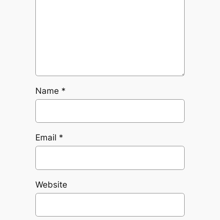
Name
*
Email
*
Website