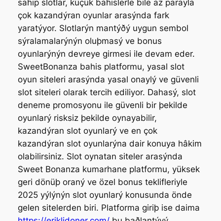
sahip slotlar, küçük bahislerle bile az parayla
çok kazandýran oyunlar arasýnda fark
yaratýyor. Slotlarýn mantýðý uygun sembol
sýralamalarýnýn oluþmasý ve bonus
oyunlarýnýn devreye girmesi ile devam eder.
SweetBonanza bahis platformu, yasal slot
oyun siteleri arasýnda yasal onaylý ve güvenli
slot siteleri olarak tercih ediliyor. Dahasý, slot
deneme promosyonu ile güvenli bir þekilde
oyunlarý risksiz þekilde oynayabilir,
kazandýran slot oyunlarý ve en çok
kazandýran slot oyunlarýna dair konuya hâkim
olabilirsiniz. Slot oynatan siteler arasýnda
Sweet Bonanza kumarhane platformu, yüksek
geri dönüþ oraný ve özel bonus teklifleriyle
2025 yýlýnýn slot oyunlarý konusunda önde
gelen sitelerden biri. Platforma giriþ ise daima
https://eriklidoner.com/
bu baðlantýyý