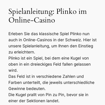
Spielanleitung: Plinko im
Online-Casino
Erleben Sie das klassische Spiel Plinko nun
auch in Online-Casinos in der Schweiz. Hier ist
unsere Spielanleitung, um Ihnen den Einstieg
zu erleichtern.
Plinko ist ein Spiel, bei dem eine Kugel von
oben in ein dreieckiges Feld fallen gelassen
wird.
Das Feld ist in verschiedene Zahlen und
Farben unterteilt, die jeweils unterschiedliche
Gewinne bedeuten.
Die Kugel prallt von Pin zu Pin, bevor sie in
einer der Sektionen landet.