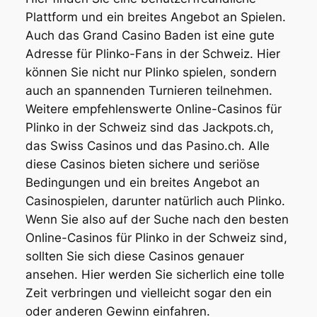
Plattform und ein breites Angebot an Spielen.
Auch das Grand Casino Baden ist eine gute
Adresse für Plinko-Fans in der Schweiz. Hier
können Sie nicht nur Plinko spielen, sondern
auch an spannenden Turnieren teilnehmen.
Weitere empfehlenswerte Online-Casinos für
Plinko in der Schweiz sind das Jackpots.ch,
das Swiss Casinos und das Pasino.ch. Alle
diese Casinos bieten sichere und seriöse
Bedingungen und ein breites Angebot an
Casinospielen, darunter natürlich auch Plinko.
Wenn Sie also auf der Suche nach den besten
Online-Casinos für Plinko in der Schweiz sind,
sollten Sie sich diese Casinos genauer
ansehen. Hier werden Sie sicherlich eine tolle
Zeit verbringen und vielleicht sogar den ein
oder anderen Gewinn einfahren.