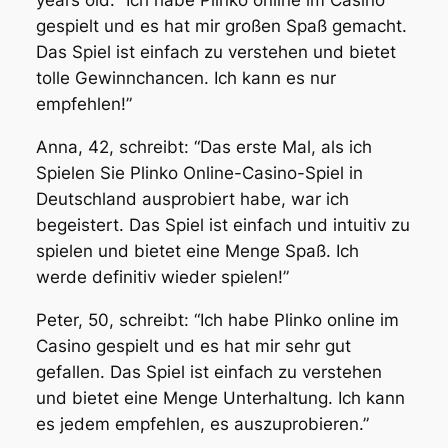
years old: “Ich habe Plinko online im Casino
gespielt und es hat mir großen Spaß gemacht.
Das Spiel ist einfach zu verstehen und bietet
tolle Gewinnchancen. Ich kann es nur
empfehlen!”
Anna, 42, schreibt: “Das erste Mal, als ich
Spielen Sie Plinko Online-Casino-Spiel in
Deutschland ausprobiert habe, war ich
begeistert. Das Spiel ist einfach und intuitiv zu
spielen und bietet eine Menge Spaß. Ich
werde definitiv wieder spielen!”
Peter, 50, schreibt: “Ich habe Plinko online im
Casino gespielt und es hat mir sehr gut
gefallen. Das Spiel ist einfach zu verstehen
und bietet eine Menge Unterhaltung. Ich kann
es jedem empfehlen, es auszuprobieren.”