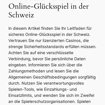
Online-Glücksspiel in der
Schweiz
In diesem Artikel finden Sie Ihr Leitfaden für
sicheres Online-Glücksspiel in der Schweiz.
Vertrauen Sie nur lizenzierten Casinos, die
strenge Sicherheitsstandards erfüllen müssen.
Achten Sie auf eine verschlüsselte
Verbindung, bevor Sie persönliche Daten
eingeben. Informieren Sie sich über die
Zahlungsmethoden und lesen Sie die
Allgemeinen Geschäftsbedingungen sorgfältig
durch. Nutzen Sie verantwortungsvolles
Spielen-Tools, wie Einzahlungs- und
Einsatzlimits, und wenden Sie sich im Zweifel
an die Spielerschutzorganisationen. Spielen