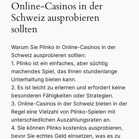
Online-Casinos in der
Schweiz ausprobieren
sollten
Warum Sie Plinko in Online-Casinos in der
Schweiz ausprobieren sollten:
1. Plinko ist ein einfaches, aber süchtig
machendes Spiel, das Ihnen stundenlange
Unterhaltung bieten kann.
2. Es ist leicht zu erlernen und erfordert keine
besonderen Fähigkeiten oder Strategien.
3. Online-Casinos in der Schweiz bieten in der
Regel eine Vielzahl von Plinko-Spielen mit
unterschiedlichen Auszahlungsraten an.
4. Sie können Plinko kostenlos ausprobieren,
bevor Sie echtes Geld einsetzen, was es zu