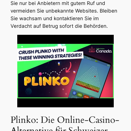
Sie nur bei Anbietern mit gutem Ruf und
vermeiden Sie unbekannte Websites. Bleiben
Sie wachsam und kontaktieren Sie im
Verdacht auf Betrug sofort die Behörden.
Plinko: Die Online-Casino-
Alternative für Schweizer