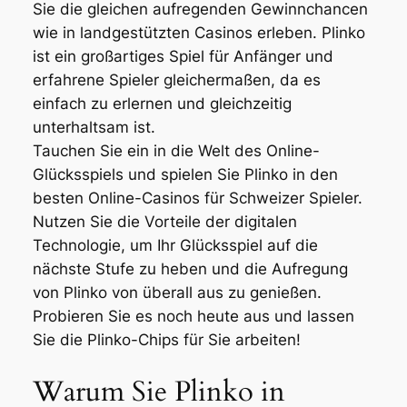
Sie die gleichen aufregenden Gewinnchancen
wie in landgestützten Casinos erleben. Plinko
ist ein großartiges Spiel für Anfänger und
erfahrene Spieler gleichermaßen, da es
einfach zu erlernen und gleichzeitig
unterhaltsam ist.
Tauchen Sie ein in die Welt des Online-
Glücksspiels und spielen Sie Plinko in den
besten Online-Casinos für Schweizer Spieler.
Nutzen Sie die Vorteile der digitalen
Technologie, um Ihr Glücksspiel auf die
nächste Stufe zu heben und die Aufregung
von Plinko von überall aus zu genießen.
Probieren Sie es noch heute aus und lassen
Sie die Plinko-Chips für Sie arbeiten!
Warum Sie Plinko in