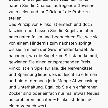
haben Sie die Chance, aufregende Gewinne
zu erzielen und Ihr Glück auf die Probe zu
stellen.
Das Prinzip von Plinko ist einfach und doch
faszinierend. Lassen Sie die Kugel von oben
nach unten fallen und beobachten Sie, wie sie
von einem Hindernis zum nächsten springt,
bis sie in einem der Gewinnfelder landet. Je
nachdem, wo die Kugel zum Stillstand kommt,
gewinnen Sie einen entsprechenden Preis.
Plinko ist ein Spiel für alle, die Nervenkitzel
und Spannung lieben. Es ist leicht zu erlernen
und bietet dennoch jede Menge Abwechslung
und Unterhaltung. Egal, ob Sie ein erfahrener
Zocker sind oder einfach nur mal etwas Neues
ausprobieren möchten – Plinko ist definitiv
einen Versuch wert.