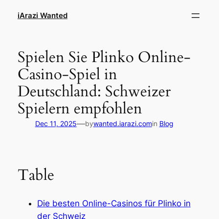
Skip
iArazi Wanted
to
content
Spielen Sie Plinko Online-
Casino-Spiel in
Deutschland: Schweizer
Spielern empfohlen
—
Dec 11, 2025
by
wanted.iarazi.com
in
Blog
Table
Die besten Online-Casinos für Plinko in
der Schweiz