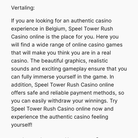
Vertaling:
If you are looking for an authentic casino
experience in Belgium, Speel Tower Rush
Casino online is the place for you. Here you
will find a wide range of online casino games
that will make you think you are in a real
casino. The beautiful graphics, realistic
sounds and exciting gameplay ensure that you
can fully immerse yourself in the game. In
addition, Speel Tower Rush Casino online
offers safe and reliable payment methods, so
you can easily withdraw your winnings. Try
Speel Tower Rush Casino online now and
experience the authentic casino feeling
yourself!