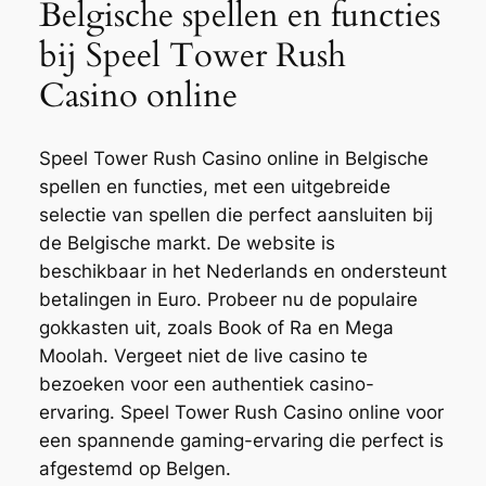
Belgische spellen en functies
bij Speel Tower Rush
Casino online
Speel Tower Rush Casino online in Belgische
spellen en functies, met een uitgebreide
selectie van spellen die perfect aansluiten bij
de Belgische markt. De website is
beschikbaar in het Nederlands en ondersteunt
betalingen in Euro. Probeer nu de populaire
gokkasten uit, zoals Book of Ra en Mega
Moolah. Vergeet niet de live casino te
bezoeken voor een authentiek casino-
ervaring. Speel Tower Rush Casino online voor
een spannende gaming-ervaring die perfect is
afgestemd op Belgen.