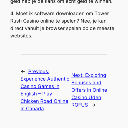
geld heb je de kans om echt geld te winnen.
4. Moet ik software downloaden om Tower
Rush Casino online te spelen? Nee, je kan
direct vanuit je browser spelen op de meeste
websites.
←
Previous:
Next:
Exploring
Experience Authentic
Bonuses and
Casino Games in
Offers in Online
English – Play
Casino Uden
Chicken Road Online
ROFUS
→
in Canada