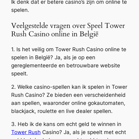
Ik denk dat er betere casino’s zijn om online te
spelen.
Veelgestelde vragen over Speel Tower
Rush Casino online in België
1. Is het veilig om Tower Rush Casino online te
spelen in België? Ja, als je op een
gereglementeerde en betrouwbare website
speelt.
2. Welke casino-spellen kan ik spelen in Tower
Rush Casino? Ze bieden een verscheidenheid
aan spellen, waaronder online gokautomaten,
blackjack, roulette en live dealer spellen.
3. Heb ik de kans om echt geld te winnen in
Tower Rush
Casino? Ja, als je speelt met echt