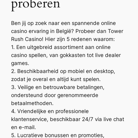
proberen
Ben jij op zoek naar een spannende online
casino ervaring in België? Probeer dan Tower
Rush Casino! Hier zijn 5 redenen waarom:
1. Een uitgebreid assortiment aan online
casino spellen, van gokkasten tot live dealer
games.
2. Beschikbaarheid op mobiel en desktop,
zodat je overal en altijd kunt spelen.
3. Veilige en betrouwbare betalingen,
ondersteund door gerenommeerde
betaalmethoden.
4. Vriendelijke en professionele
klantenservice, beschikbaar 24/7 via live chat
en e-mail.
5. Lucratieve bonussen en promoties,