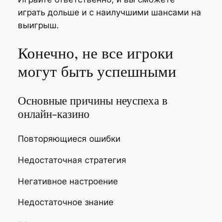
играть дольше и с наилучшими шансами на
выигрыш.
Конечно, не все игроки
могут быть успешными
Основные причины неуспеха в
онлайн-казино
Повторяющиеся ошибки
Недостаточная стратегия
Негативное настроение
Недостаточное знание