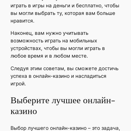
играть в игры на деньги и бесплатно, чтобы
вы могли выбрать ту, которая вам больше
нравится.
Наконец, вам нужно учитывать
возможность играть на мобильных
устройствах, чтобы вы могли играть в
любое время и в любом месте.
Следуя этим советам, вы сможете достичь
успеха в онлайн-казино и насладиться
игрой.
Выберите лучшее онлайн-
казино
Выбор лучшего онлайн-казино – это задача,