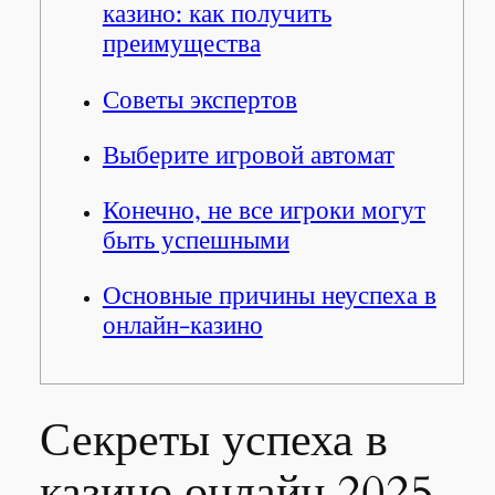
казино: как получить
преимущества
Советы экспертов
Выберите игровой автомат
Конечно, не все игроки могут
быть успешными
Основные причины неуспеха в
онлайн-казино
Секреты успеха в
казино онлайн 2025