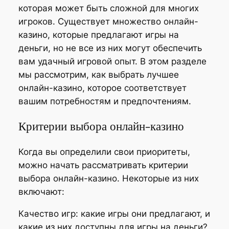
которая может быть сложной для многих
игроков. Существует множество онлайн-
казино, которые предлагают игры на
деньги, но не все из них могут обеспечить
вам удачный игровой опыт. В этом разделе
мы рассмотрим, как выбрать лучшее
онлайн-казино, которое соответствует
вашим потребностям и предпочтениям.
Критерии выбора онлайн-казино
Когда вы определили свои приоритеты,
можно начать рассматривать критерии
выбора онлайн-казино. Некоторые из них
включают:
Качество игр: какие игры они предлагают, и
какие из них доступны для игры на деньги?