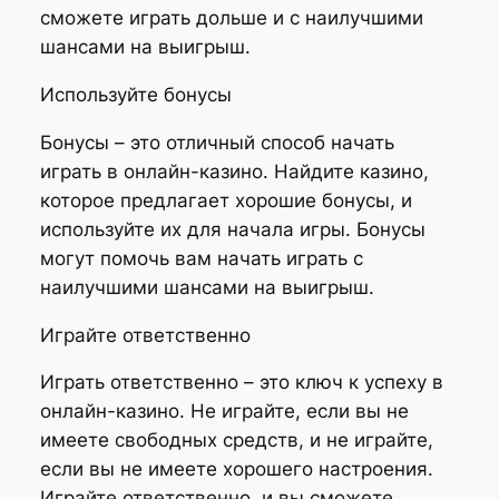
сможете играть дольше и с наилучшими
шансами на выигрыш.
Используйте бонусы
Бонусы – это отличный способ начать
играть в онлайн-казино. Найдите казино,
которое предлагает хорошие бонусы, и
используйте их для начала игры. Бонусы
могут помочь вам начать играть с
наилучшими шансами на выигрыш.
Играйте ответственно
Играть ответственно – это ключ к успеху в
онлайн-казино. Не играйте, если вы не
имеете свободных средств, и не играйте,
если вы не имеете хорошего настроения.
Играйте ответственно, и вы сможете