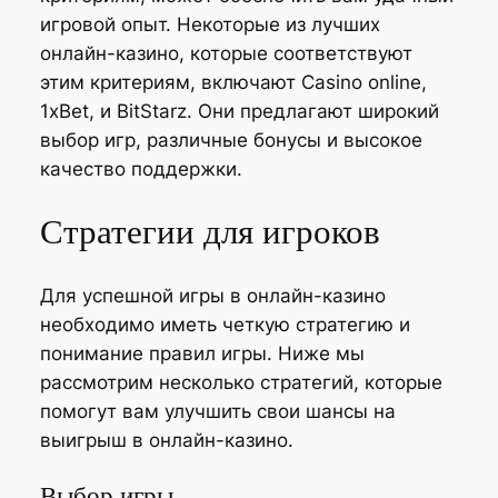
игровой опыт. Некоторые из лучших
онлайн-казино, которые соответствуют
этим критериям, включают Casino online,
1xBet, и BitStarz. Они предлагают широкий
выбор игр, различные бонусы и высокое
качество поддержки.
Стратегии для игроков
Для успешной игры в онлайн-казино
необходимо иметь четкую стратегию и
понимание правил игры. Ниже мы
рассмотрим несколько стратегий, которые
помогут вам улучшить свои шансы на
выигрыш в онлайн-казино.
Выбор игры