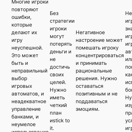
Многие игроки
повторяют
Без
Не
ошибки,
стратегии
иг
которые
игроки
зн
делают их
Негативное
могут
иг
игру
настроение может
потерять
иг
неуспешной.
помешать игроку
деньги и
ав
Это может
концентрироваться
не
ил
быть и
и принимать
достичь
по
неправильный
рациональные
своих
ка
выбор
решения. Нужно
целей.
ис
игровых
оставаться
Нужно
бо
автоматов, и
позитивным и не
иметь
Ну
неадекватное
поддаваться
четкий
из
управление
эмоциям.
план
пр
банками, и
иstick to
ус
неумелое
it.
иг