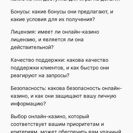
Бонусы: какие бонусы они предлагают, и
какие условия для их получения?
Лицензия: имеет ли онлайн-казино
лицензию, и является ли она
действительной?
Качество поддержки: какова качество
поддержки клиентов, и как быстро они
реагируют на запросы?
Безопасность: какова безопасность онлайн-
казино, и как они защищают вашу личную
информацию?
Выбор онлайн-казино, который
соответствует вашим приоритетам и
критериям, может обеспечить вам удачный