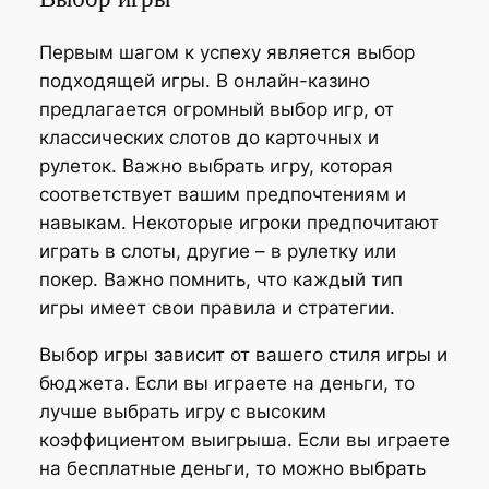
Первым шагом к успеху является выбор
подходящей игры. В онлайн-казино
предлагается огромный выбор игр, от
классических слотов до карточных и
рулеток. Важно выбрать игру, которая
соответствует вашим предпочтениям и
навыкам. Некоторые игроки предпочитают
играть в слоты, другие – в рулетку или
покер. Важно помнить, что каждый тип
игры имеет свои правила и стратегии.
Выбор игры зависит от вашего стиля игры и
бюджета. Если вы играете на деньги, то
лучше выбрать игру с высоким
коэффициентом выигрыша. Если вы играете
на бесплатные деньги, то можно выбрать