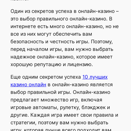
Один из секретов успеха в онлайн-казино –
это выбор правильного онлайн-казино. В
интернете есть много онлайн-казино, но не
все из них могут обеспечить вам
безопасность и честность игры. Поэтому,
перед началом игры, вам нужно выбрать
надежное онлайн-казино, которое имеет
хорошую репутацию и лицензию.
Еще одним секретом успеха
10 лучших
казино онлайн
в онлайн-казино является
выбор правильной игры. Онлайн-казино
предлагает множество игр, включая
игровые автоматы, рулетку, блэкджек и
другие. Каждая игра имеет свои правила и
стратегии, поэтому вам нужно выбрать
игру, которая лучше всего подходит вам.