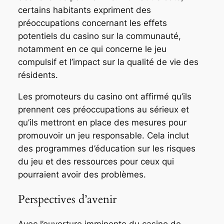
certains habitants expriment des
préoccupations concernant les effets
potentiels du casino sur la communauté,
notamment en ce qui concerne le jeu
compulsif et l’impact sur la qualité de vie des
résidents.
Les promoteurs du casino ont affirmé qu’ils
prennent ces préoccupations au sérieux et
qu’ils mettront en place des mesures pour
promouvoir un jeu responsable. Cela inclut
des programmes d’éducation sur les risques
du jeu et des ressources pour ceux qui
pourraient avoir des problèmes.
Perspectives d’avenir