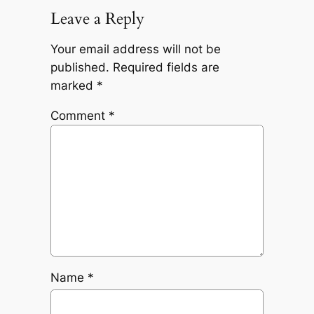
Leave a Reply
Your email address will not be
published.
Required fields are
marked
*
Comment
*
Name
*