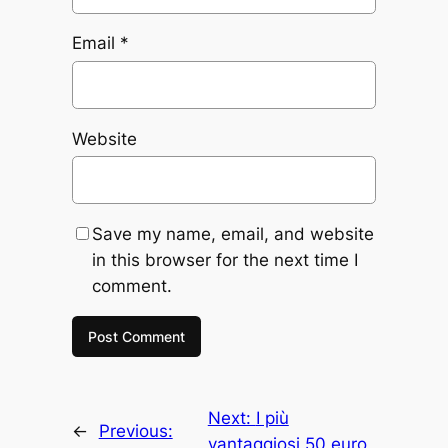
Email
*
Website
Save my name, email, and website
in this browser for the next time I
comment.
Next:
I più
←
Previous:
vantaggiosi 50 euro