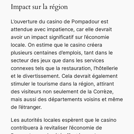
Impact sur la région
L’ouverture du casino de Pompadour est
attendue avec impatience, car elle devrait
avoir un impact significatif sur l’économie
locale. On estime que le casino créera
plusieurs centaines d’emplois, tant dans le
secteur des jeux que dans les services
connexes tels que la restauration, l’hôtellerie
et le divertissement. Cela devrait également
stimuler le tourisme dans la région, attirant
des visiteurs non seulement de la Corrèze,
mais aussi des départements voisins et même
de l’étranger.
Les autorités locales espèrent que le casino
contribuera à revitaliser l’économie de