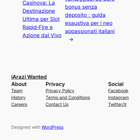
Casinova: La
bonus senza
Destinazione
deposito : guida
Ultima per Slot
esaustiva per i neo
Rapid‑Fire e
appassionati italiani
Azione dal Vivo
→
iArazi Wanted
About
Privacy
Social
Team
Privacy Policy
Facebook
History
Terms and Conditions
Instagram
Careers
Contact Us
Twitter/X
Designed with
WordPress