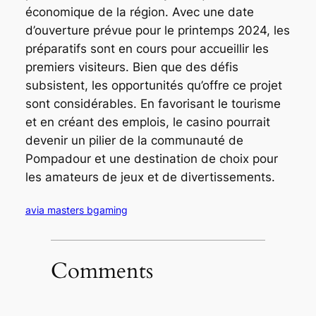
économique de la région. Avec une date
d’ouverture prévue pour le printemps 2024, les
préparatifs sont en cours pour accueillir les
premiers visiteurs. Bien que des défis
subsistent, les opportunités qu’offre ce projet
sont considérables. En favorisant le tourisme
et en créant des emplois, le casino pourrait
devenir un pilier de la communauté de
Pompadour et une destination de choix pour
les amateurs de jeux et de divertissements.
avia masters bgaming
Comments