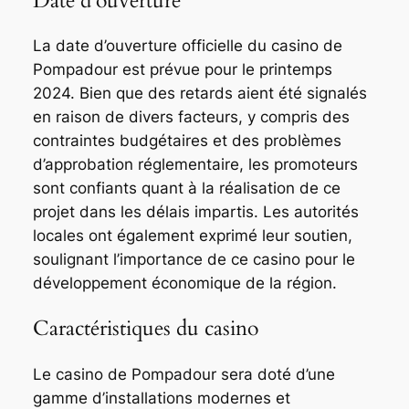
Date d’ouverture
La date d’ouverture officielle du casino de
Pompadour est prévue pour le printemps
2024. Bien que des retards aient été signalés
en raison de divers facteurs, y compris des
contraintes budgétaires et des problèmes
d’approbation réglementaire, les promoteurs
sont confiants quant à la réalisation de ce
projet dans les délais impartis. Les autorités
locales ont également exprimé leur soutien,
soulignant l’importance de ce casino pour le
développement économique de la région.
Caractéristiques du casino
Le casino de Pompadour sera doté d’une
gamme d’installations modernes et