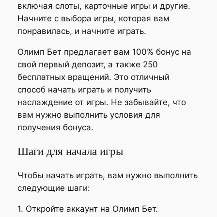
включая слоты, карточные игры и другие.
Начните с выбора игры, которая вам
понравилась, и начните играть.
Олимп Бет предлагает вам 100% бонус на
свой первый депозит, а также 250
бесплатных вращений. Это отличный
способ начать играть и получить
наслаждение от игры. Не забывайте, что
вам нужно выполнить условия для
получения бонуса.
Шаги для начала игры
Чтобы начать играть, вам нужно выполнить
следующие шаги:
1. Откройте аккаунт на Олимп Бет.