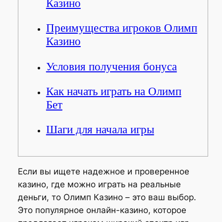
Казино
Преимущества игроков Олимп
Казино
Условия получения бонуса
Как начать играть на Олимп
Бет
Шаги для начала игры
Если вы ищете надежное и проверенное
казино, где можно играть на реальные
деньги, то Олимп Казино – это ваш выбор.
Это популярное онлайн-казино, которое