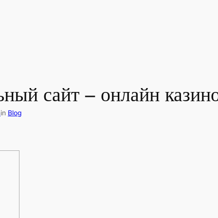
ый сайт – онлайн казино
m
in
Blog