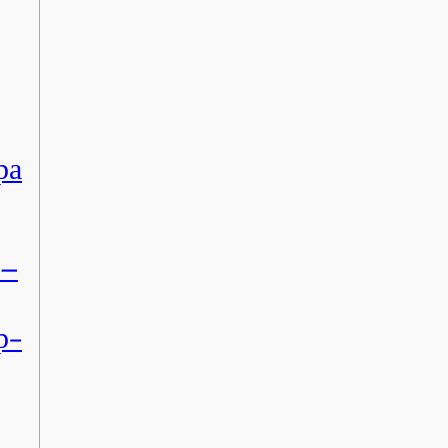
ра
 –
р-