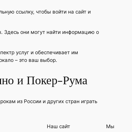
льную ссылку, чтобы войти на сайт и
ы. Здесь они могут найти информацию о
пектр услуг и обеспечивает им
ркало – это ваш выбор.
но и Покер-Рума
рокам из России и других стран играть
Наш сайт
Мы