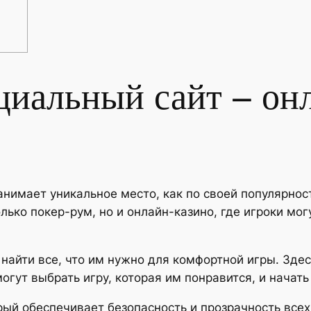
иальный сайт – онл
нимает уникальное место, как по своей популярности
ько покер-рум, но и онлайн-казино, где игроки мог
 найти все, что им нужно для комфортной игры. Здес
могут выбрать игру, которая им понравится, и начать
рый обеспечивает безопасность и прозрачность все