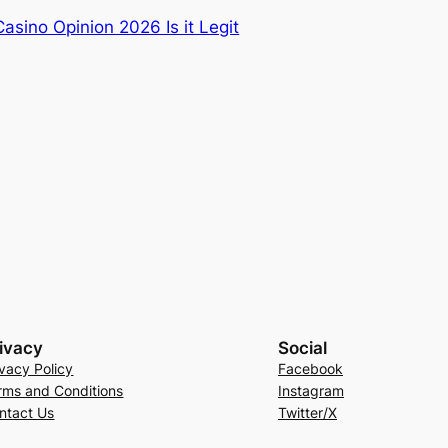
asino Opinion 2026 Is it Legit
ivacy
Social
ivacy Policy
Facebook
rms and Conditions
Instagram
ntact Us
Twitter/X