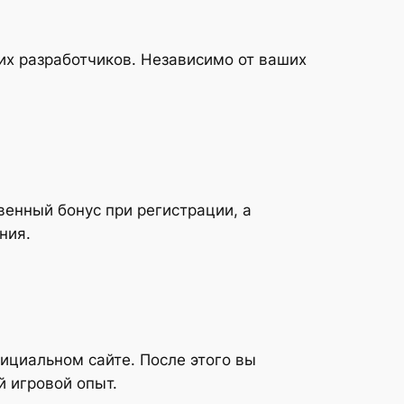
их разработчиков. Независимо от ваших
енный бонус при регистрации, а
ния.
ициальном сайте. После этого вы
 игровой опыт.