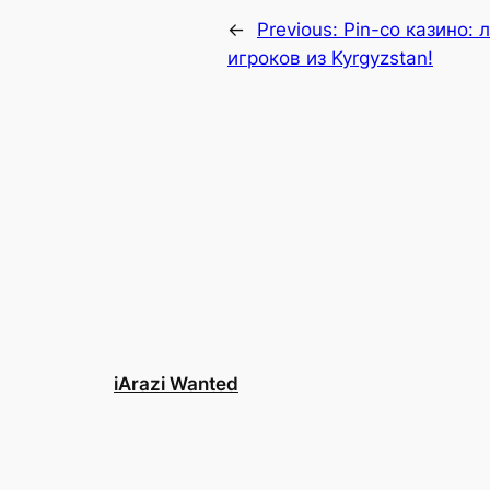
←
Previous:
Pin-co казино:
игроков из Kyrgyzstan!
iArazi Wanted