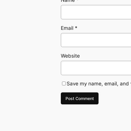
Name
*
Email
*
Website
Save my name, email, and w