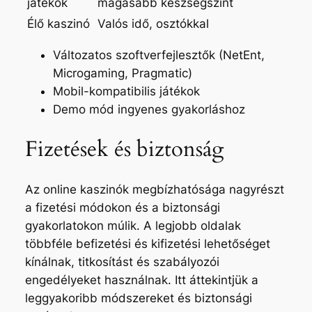
játékok
magasabb készségszint
Élő kaszinó
Valós idő, osztókkal
Változatos szoftverfejlesztők (NetEnt,
Microgaming, Pragmatic)
Mobil-kompatibilis játékok
Demo mód ingyenes gyakorláshoz
Fizetések és biztonság
Az online kaszinók megbízhatósága nagyrészt
a fizetési módokon és a biztonsági
gyakorlatokon múlik. A legjobb oldalak
többféle befizetési és kifizetési lehetőséget
kínálnak, titkosítást és szabályozói
engedélyeket használnak. Itt áttekintjük a
leggyakoribb módszereket és biztonsági