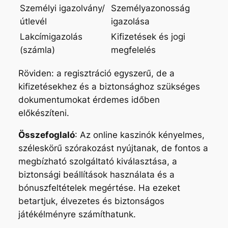
Személyi igazolvány/
Személyazonosság
útlevél
igazolása
Lakcímigazolás
Kifizetések és jogi
(számla)
megfelelés
Röviden: a regisztráció egyszerű, de a
kifizetésekhez és a biztonsághoz szükséges
dokumentumokat érdemes időben
előkészíteni.
Összefoglaló
: Az online kaszinók kényelmes,
széleskörű szórakozást nyújtanak, de fontos a
megbízható szolgáltató kiválasztása, a
biztonsági beállítások használata és a
bónuszfeltételek megértése. Ha ezeket
betartjuk, élvezetes és biztonságos
játékélményre számíthatunk.