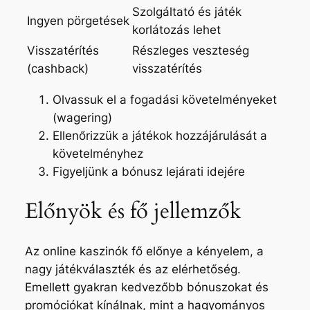
Szolgáltató és játék
Ingyen pörgetések
korlátozás lehet
Visszatérítés
Részleges veszteség
(cashback)
visszatérítés
Olvassuk el a fogadási követelményeket
(wagering)
Ellenőrizzük a játékok hozzájárulását a
követelményhez
Figyeljünk a bónusz lejárati idejére
Előnyök és fő jellemzők
Az online kaszinók fő előnye a kényelem, a
nagy játékválaszték és az elérhetőség.
Emellett gyakran kedvezőbb bónuszokat és
promóciókat kínálnak, mint a hagyományos