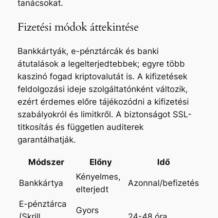
tanácsokat.
Fizetési módok áttekintése
Bankkártyák, e-pénztárcák és banki
átutalások a legelterjedtebbek; egyre több
kaszinó fogad kriptovalutát is. A kifizetések
feldolgozási ideje szolgáltatónként változik,
ezért érdemes előre tájékozódni a kifizetési
szabályokról és limitkről. A biztonságot SSL-
titkosítás és független auditerek
garantálhatják.
Módszer
Előny
Idő
Kényelmes,
Bankkártya
Azonnal/befizetés
elterjedt
E-pénztárca
Gyors
(Skrill,
24-48 óra