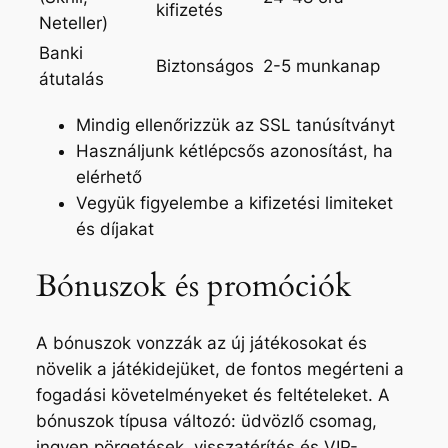
kifizetés
Neteller)
Banki
Biztonságos
2-5 munkanap
átutalás
Mindig ellenőrizzük az SSL tanúsítványt
Használjunk kétlépcsős azonosítást, ha
elérhető
Vegyük figyelembe a kifizetési limiteket
és díjakat
Bónuszok és promóciók
A bónuszok vonzzák az új játékosokat és
növelik a játékidejüket, de fontos megérteni a
fogadási követelményeket és feltételeket. A
bónuszok típusa változó: üdvözlő csomag,
ingyen pörgetések, visszatérítés és VIP-