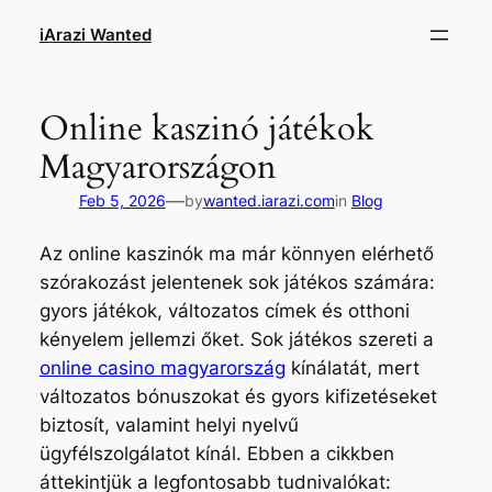
Skip
iArazi Wanted
to
content
Online kaszinó játékok
Magyarországon
—
Feb 5, 2026
by
wanted.iarazi.com
in
Blog
Az online kaszinók ma már könnyen elérhető
szórakozást jelentenek sok játékos számára:
gyors játékok, változatos címek és otthoni
kényelem jellemzi őket. Sok játékos szereti a
online casino magyarország
kínálatát, mert
változatos bónuszokat és gyors kifizetéseket
biztosít, valamint helyi nyelvű
ügyfélszolgálatot kínál. Ebben a cikkben
áttekintjük a legfontosabb tudnivalókat: