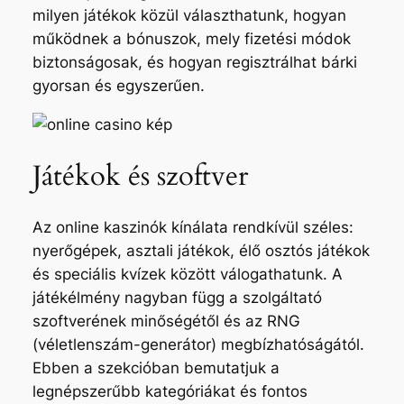
milyen játékok közül választhatunk, hogyan
működnek a bónuszok, mely fizetési módok
biztonságosak, és hogyan regisztrálhat bárki
gyorsan és egyszerűen.
Játékok és szoftver
Az online kaszinók kínálata rendkívül széles:
nyerőgépek, asztali játékok, élő osztós játékok
és speciális kvízek között válogathatunk. A
játékélmény nagyban függ a szolgáltató
szoftverének minőségétől és az RNG
(véletlenszám-generátor) megbízhatóságától.
Ebben a szekcióban bemutatjuk a
legnépszerűbb kategóriákat és fontos