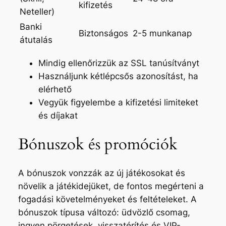
kifizetés
Neteller)
Banki
Biztonságos
2-5 munkanap
átutalás
Mindig ellenőrizzük az SSL tanúsítványt
Használjunk kétlépcsős azonosítást, ha
elérhető
Vegyük figyelembe a kifizetési limiteket
és díjakat
Bónuszok és promóciók
A bónuszok vonzzák az új játékosokat és
növelik a játékidejüket, de fontos megérteni a
fogadási követelményeket és feltételeket. A
bónuszok típusa változó: üdvözlő csomag,
ingyen pörgetések, visszatérítés és VIP-