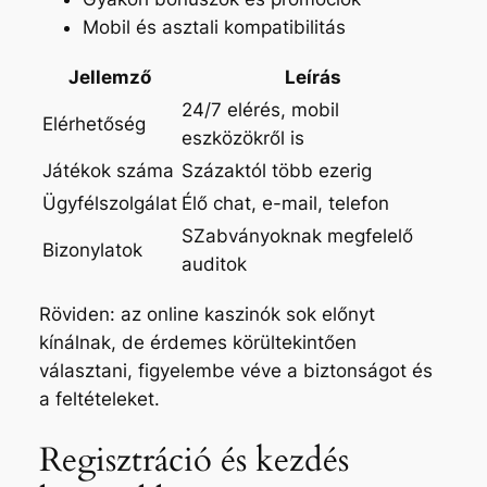
Mobil és asztali kompatibilitás
Jellemző
Leírás
24/7 elérés, mobil
Elérhetőség
eszközökről is
Játékok száma
Százaktól több ezerig
Ügyfélszolgálat
Élő chat, e-mail, telefon
SZabványoknak megfelelő
Bizonylatok
auditok
Röviden: az online kaszinók sok előnyt
kínálnak, de érdemes körültekintően
választani, figyelembe véve a biztonságot és
a feltételeket.
Regisztráció és kezdés