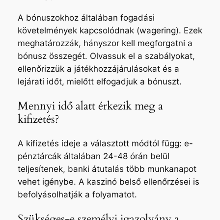
A bónuszokhoz általában fogadási
követelmények kapcsolódnak (wagering). Ezek
meghatározzák, hányszor kell megforgatni a
bónusz összegét. Olvassuk el a szabályokat,
ellenőrizzük a játékhozzájárulásokat és a
lejárati időt, mielőtt elfogadjuk a bónuszt.
Mennyi idő alatt érkezik meg a
kifizetés?
A kifizetés ideje a választott módtól függ: e-
pénztárcák általában 24-48 órán belül
teljesítenek, banki átutalás több munkanapot
vehet igénybe. A kaszinó belső ellenőrzései is
befolyásolhatják a folyamatot.
Szükséges-e személyi igazolvány a