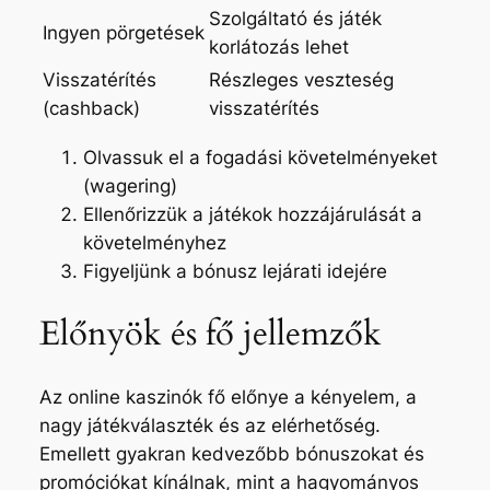
Szolgáltató és játék
Ingyen pörgetések
korlátozás lehet
Visszatérítés
Részleges veszteség
(cashback)
visszatérítés
Olvassuk el a fogadási követelményeket
(wagering)
Ellenőrizzük a játékok hozzájárulását a
követelményhez
Figyeljünk a bónusz lejárati idejére
Előnyök és fő jellemzők
Az online kaszinók fő előnye a kényelem, a
nagy játékválaszték és az elérhetőség.
Emellett gyakran kedvezőbb bónuszokat és
promóciókat kínálnak, mint a hagyományos