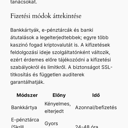
tanácsokat.
Fizetési módok áttekintése
Bankkártyák, e-pénztárcák és banki
átutalások a legelterjedtebbek; egyre több
kaszinó fogad kriptovalutát is. A kifizetések
feldolgozási ideje szolgáltatónként változik,
ezért érdemes előre tájékozódni a kifizetési
szabályokról és limitkről. A biztonságot SSL-
titkosítás és független auditerek
garantálhatják.
Módszer
Előny
Idő
Kényelmes,
Bankkártya
Azonnal/befizetés
elterjedt
E-pénztárca
Gyors
(Skrill,
24-48 óra