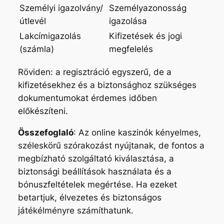
Személyi igazolvány/
Személyazonosság
útlevél
igazolása
Lakcímigazolás
Kifizetések és jogi
(számla)
megfelelés
Röviden: a regisztráció egyszerű, de a
kifizetésekhez és a biztonsághoz szükséges
dokumentumokat érdemes időben
előkészíteni.
Összefoglaló
: Az online kaszinók kényelmes,
széleskörű szórakozást nyújtanak, de fontos a
megbízható szolgáltató kiválasztása, a
biztonsági beállítások használata és a
bónuszfeltételek megértése. Ha ezeket
betartjuk, élvezetes és biztonságos
játékélményre számíthatunk.