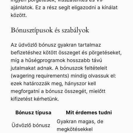
ajánlatok. Ez a rész segít eligazodni a kínálat
között.
Bónusztípusok és szabályok
Az üdvözlő bónusz gyakran tartalmaz
befizetéshez kötött összeget és pörgetéseket,
míg a hűségprogramok hosszabb távú
jutalmakat adnak. A bónuszok feltételeit
(wagering requirements) mindig olvassuk el:
ezek határozzák meg, hányszor kell
megforgatni a bónusz összegét, mielőtt
kifizetést kérhetünk.
Bónusz típusa
Mit érdemes tudni
Gyakran magas, de
Üdvözlő bónusz
megkötésekkel