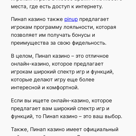
места, где есть доступ к интернету.
Пинап казино также
pinup
предлагает
игрокам программу лояльности, которая
позволяет им получать бонусы и
преимущества за свою фидельность.
В целом, Пинап казино – это отличное
онлайн-казино, которое предлагает
игрокам широкий спектр игр и функций,
которые делают игру еще более
интересной и комфортной.
Если вы ищете онлайн-казино, которое
предлагает вам широкий спектр игр и
функций, то Пинап казино – это ваш выбор.
Также, Пинап казино имеет официальный