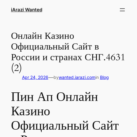
Skip
iArazi Wanted
to
content
Онлайн Казино
Официальный Сайт в
России и странах СНГ.4631
(2)
—
Apr 24, 2026
by
wanted.iarazi.com
in
Blog
Пин Ап Онлайн
Казино
Официальный Сайт