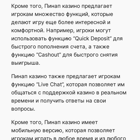
Кроме того, Пинап казино предлагает
игрокам множество функций, которые
делают игру еще более интересной и
комфортной. Например, игроки могут
использовать функцию “Quick Deposit” для
быстрого пополнения счета, а также
функцию “Cashout” для быстрого снятия
выигрыша.
Пинап казино также предлагает игрокам
функцию “Live Chat”, которая позволяет им
общаться с поддержкой казино в реальном
времени и получить ответы на свои
вопросы.
Кроме того, Пинап казино имеет
мобильную версию, которая позволяет
игрокам играть в любое время и из любого