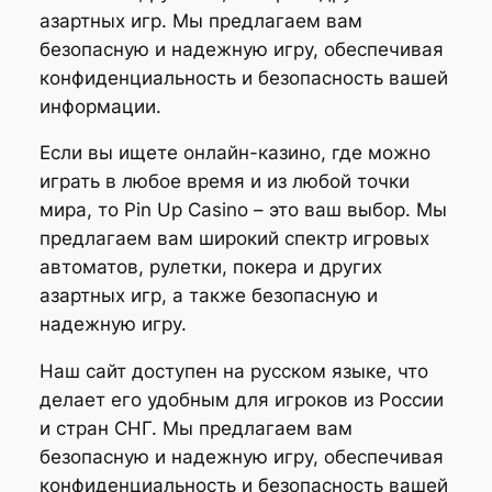
азартных игр. Мы предлагаем вам
безопасную и надежную игру, обеспечивая
конфиденциальность и безопасность вашей
информации.
Если вы ищете онлайн-казино, где можно
играть в любое время и из любой точки
мира, то Pin Up Casino – это ваш выбор. Мы
предлагаем вам широкий спектр игровых
автоматов, рулетки, покера и других
азартных игр, а также безопасную и
надежную игру.
Наш сайт доступен на русском языке, что
делает его удобным для игроков из России
и стран СНГ. Мы предлагаем вам
безопасную и надежную игру, обеспечивая
конфиденциальность и безопасность вашей