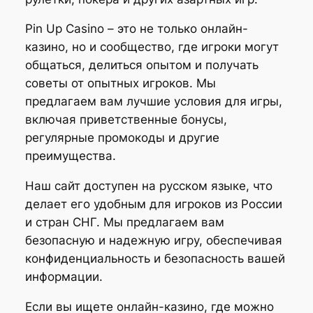
Pin Up Casino – это не только онлайн-
казино, но и сообщество, где игроки могут
общаться, делиться опытом и получать
советы от опытных игроков. Мы
предлагаем вам лучшие условия для игры,
включая приветственные бонусы,
регулярные промокоды и другие
преимущества.
Наш сайт доступен на русском языке, что
делает его удобным для игроков из России
и стран СНГ. Мы предлагаем вам
безопасную и надежную игру, обеспечивая
конфиденциальность и безопасность вашей
информации.
Если вы ищете онлайн-казино, где можно