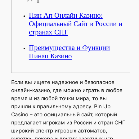
Пин Ап Онлайн Казино:
Официальный Сайт в России и
странах СНГ
Преимущества и Функции
Пинап Казино
Если вы ищете надежное и безопасное
онлайн-казино, где можно играть в любое
время и из любой точки мира, то вы
пришли к правильному адресу. Pin Up
Casino – это официальный сайт, который
предлагает игрокам из России и стран СНГ
широкий спектр игровых автоматов,
рулетки, покера и других азартных игр.