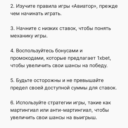
2. Изучите правила игры «Авиатор», прежде
чем начинать играть.
3. Начните с низких ставок, чтобы понять
механику игры.
4. Воспользуйтесь бонусами и
промокодами, которые предлагает 1xbet,
чтобы увеличить свои шансы на победу.
5. Будьте осторожны и не превышайте
предел своей доступной суммы для ставок.
6. Используйте стратегии игры, такие как
мартингиал или анти-мартингиал, чтобы
увеличить свои шансы на выигрыш.