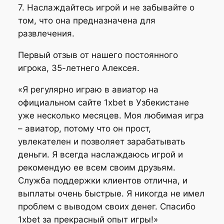
7. Наслаждайтесь игрой и не забывайте о
том, что она предназначена для
развлечения.
Первый отзыв от нашего постоянного
игрока, 35-летнего Алексея.
«Я регулярно играю в авиатор на
официальном сайте 1xbet в Узбекистане
уже несколько месяцев. Моя любимая игра
– авиатор, потому что он прост,
увлекателен и позволяет зарабатывать
деньги. Я всегда наслаждаюсь игрой и
рекомендую ее всем своим друзьям.
Служба поддержки клиентов отлична, и
выплаты очень быстрые. Я никогда не имел
проблем с выводом своих денег. Спасибо
1xbet за прекрасный опыт игры!»