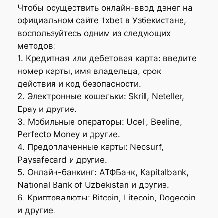
Чтобы осуществить онлайн-ввод денег на
официальном сайте 1xbet в Узбекистане,
воспользуйтесь одним из следующих
методов:
1. Кредитная или дебетовая карта: введите
номер карты, имя владельца, срок
действия и код безопасности.
2. Электронные кошельки: Skrill, Neteller,
Epay и другие.
3. Мобильные операторы: Ucell, Beeline,
Perfecto Money и другие.
4. Предоплаченные карты: Neosurf,
Paysafecard и другие.
5. Онлайн-банкинг: АТФБанк, Kapitalbank,
National Bank of Uzbekistan и другие.
6. Криптовалюты: Bitcoin, Litecoin, Dogecoin
и другие.