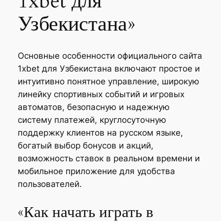
1xbet для
Узбекистана»
Основные особенности официального сайта
1xbet для Узбекистана включают простое и
интуитивно понятное управление, широкую
линейку спортивных событий и игровых
автоматов, безопасную и надежную
систему платежей, круглосуточную
поддержку клиентов на русском языке,
богатый выбор бонусов и акций,
возможность ставок в реальном времени и
мобильное приложение для удобства
пользователей.
«Как начать играть в