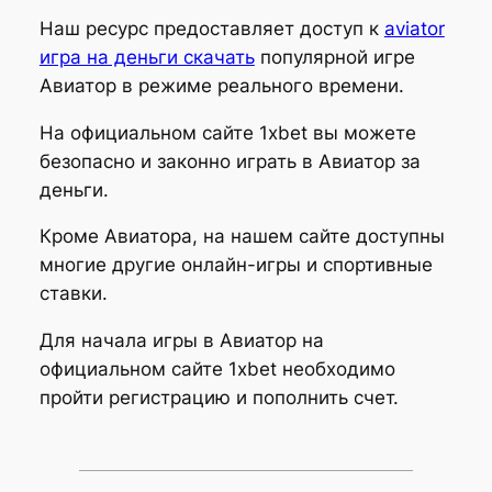
Наш ресурс предоставляет доступ к
aviator
игра на деньги скачать
популярной игре
Авиатор в режиме реального времени.
На официальном сайте 1xbet вы можете
безопасно и законно играть в Авиатор за
деньги.
Кроме Авиатора, на нашем сайте доступны
многие другие онлайн-игры и спортивные
ставки.
Для начала игры в Авиатор на
официальном сайте 1xbet необходимо
пройти регистрацию и пополнить счет.