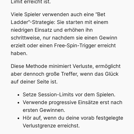
Limit erreicht ist.
Viele Spieler verwenden auch eine “Bet
Ladder”-Strategie: Sie starten mit einem
niedrigen Einsatz und erhöhen ihn
schrittweise, nur nachdem sie einen Gewinn
erzielt oder einen Free‑Spin-Trigger erreicht
haben.
Diese Methode minimiert Verluste, ermöglicht
aber dennoch große Treffer, wenn das Glück
auf deiner Seite ist.
Setze Session-Limits vor dem Spielen.
Verwende progressive Einsätze erst nach
ersten Gewinnen.
Hör auf, wenn du deine vorab festgelegte
Verlustgrenze erreichst.