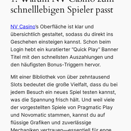
schnelllebigen Spieler passt
NV Casino
’s Oberfläche ist klar und
übersichtlich gestaltet, sodass du direkt ins
Geschehen einsteigen kannst. Schon beim
Login hebt ein kuratierter “Quick Play” Banner
Titel mit den schnellsten Auszahlungen und
den häufigsten Bonus-Triggern hervor.
Mit einer Bibliothek von über zehntausend
Slots bedeutet die große Vielfalt, dass du bei
jedem Besuch ein neues Spiel testen kannst,
was die Spannung frisch hält. Und weil viele
der vorgestellten Spiele von Pragmatic Play
und Novomatic stammen, kannst du auf
flüssige Grafiken und zuverlässige
Mechaniken vertrauen—essentiell für enge