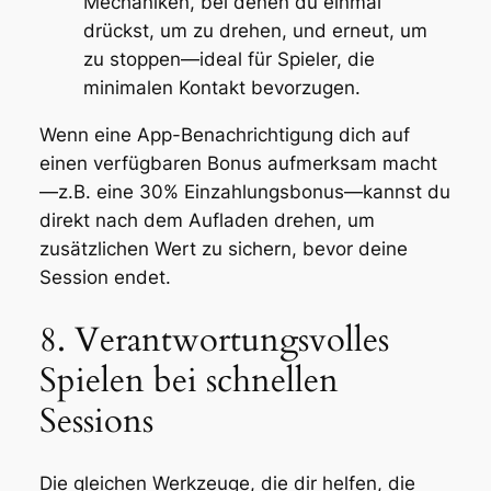
Mechaniken, bei denen du einmal
drückst, um zu drehen, und erneut, um
zu stoppen—ideal für Spieler, die
minimalen Kontakt bevorzugen.
Wenn eine App-Benachrichtigung dich auf
einen verfügbaren Bonus aufmerksam macht
—z.B. eine 30% Einzahlungsbonus—kannst du
direkt nach dem Aufladen drehen, um
zusätzlichen Wert zu sichern, bevor deine
Session endet.
8. Verantwortungsvolles
Spielen bei schnellen
Sessions
Die gleichen Werkzeuge, die dir helfen, die