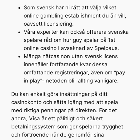
Som svensk har ni rätt att välja vilket
online gambling establishment du än vill,
oavsett licensiering.
Våra experter kan också offerera svenska
spelare råd om hur guy spelar på 1st
online casino i avsaknad av Spelpaus.
Många nätcasinon utan svensk licens
innehåller fortfarande kvar dessa
omfattande registreringar, även om “pay
in play”-metoden blir allting vanligare.
Du kan enkelt göra insättningar på ditt
casinokonto och sätta igång med att spela
med riktiga penningar på direkten. För det
andra, Visa är ett pålitligt och säkert
betalningssystem som ger spelarna trygghet
och förtroende när de genomför sina