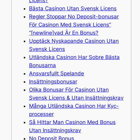
Licens?
Bästa Casinon Utan Svensk Licens
Regler Stoppar No Deposit-bonusar
För Casinon Med Svensk Licens”
“[newline]vad Är En Bonus?
Upptäck Nyskapande Casinon Utan
Svensk Licens
Utländska Casinon Har Sobre Bästa
Bonusarna
Ansvarsfullt Spelande
Insättningsbonusar
Olika Bonusar För Casinon Utan
Svensk Licens & Utan Insättningskrav
Många Utländska Casinon Har Kyc-
processer
Så Hittar Man Casinon Med Bonus
Utan Insättningskrav
No Deposit Bonus