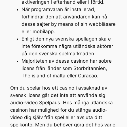
aktiveringen i efterhand eller i förtid.
När programvaran är installerad,
förhindrar den att användaren kan nå
dessa sajter by means of sin webbläsare
eller mobilapp.
Enligt den nya svenska spellagen ska e
inte förekomma några utländska aktörer
på den svenska spelmarknaden.
Majoriteten av dessa casinon har sobre
licens från länder som Storbritannien,
The island of malta eller Curacao.
Om du spelar hos ett casino i avsaknad av
svensk licens går det inte att använda sig
audio-video Spelpaus. Hos många utländska
casinon har mulighed for du stänga audio-
video dig själv från spel eller avsluta ditt
spelkonto. Men du behöver göra det hos varje