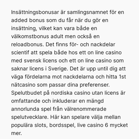
Insättningsbonusar är samlingsnamnet för en
added bonus som du får när du gör en
insättning, vilket kan vara både en
välkomstbonus adult men också en
reloadbonus. Det finns för- och nackdelar
scientif att spela både hos ett on line casino
med svensk licens och ett on line casino som
saknar licens i Sverige. Det är upp until dig att
väga fördelarna mot nackdelarna och hitta 1st
nätcasino som passar dina preferenser.
Spelutbudet på nordiska casino utan licens är
omfattande och inkluderar en mängd
annorlunda spel från välrenommerade
spelutvecklare. Här kan spelare välja mellan
populära slots, bordsspel, live casino 6 mycket
mer.