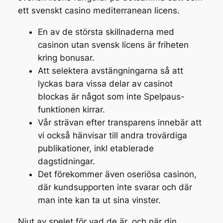
ett svenskt casino mediterranean licens.
En av de största skillnaderna med
casinon utan svensk licens är friheten
kring bonusar.
Att selektera avstängningarna så att
lyckas bara vissa delar av casinot
blockas är något som inte Spelpaus-
funktionen kirrar.
Vår strävan efter transparens innebär att
vi också hänvisar till andra trovärdiga
publikationer, inkl etablerade
dagstidningar.
Det förekommer även oseriösa casinon,
där kundsupporten inte svarar och där
man inte kan ta ut sina vinster.
Njut av spelet för vad de är, och när din