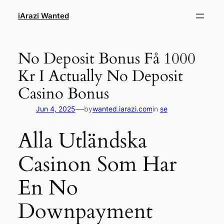
Skip
iArazi Wanted
to
content
No Deposit Bonus Få 1000
Kr I Actually No Deposit
Casino Bonus
—
Jun 4, 2025
by
wanted.iarazi.com
in
se
Alla Utländska
Casinon Som Har
En No
Downpayment