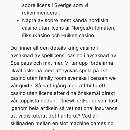
sobre licens i Sverige som vi
rekommenderar.
Några av sobre mest kända nordiska
casino utan licens är NorgesAutomaten,
FiksuKasino och Huikee casino.
Du finner all den details kring casino i
avsaknad av spellicens, casino i avsaknad av
Spelpaus och mkt mer. Vi tar upp fördelarna
likväl riskerna med att lyckas spela på 1st
casino utan family room svenska licensen we
vår guide. Så sätt igång med att hitta ett
casino utan licens efter dina önskemål direkt i
vår topplista nedan.” “[newline]För er som läst
igenom hela artikeln så vet national insurance
att vi diskuterat det här förut? Vad är
skillnaden mellan en slot machine games no