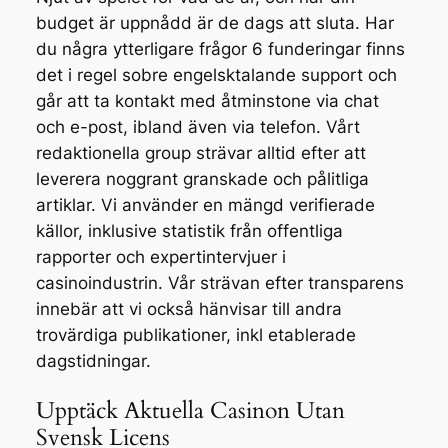
budget är uppnådd är de dags att sluta. Har
du några ytterligare frågor 6 funderingar finns
det i regel sobre engelsktalande support och
går att ta kontakt med åtminstone via chat
och e-post, ibland även via telefon. Vårt
redaktionella group strävar alltid efter att
leverera noggrant granskade och pålitliga
artiklar. Vi använder en mängd verifierade
källor, inklusive statistik från offentliga
rapporter och expertintervjuer i
casinoindustrin. Vår strävan efter transparens
innebär att vi också hänvisar till andra
trovärdiga publikationer, inkl etablerade
dagstidningar.
Upptäck Aktuella Casinon Utan
Svensk Licens