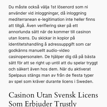
Du måste också välja 1st lösenord som ni
använder vid inloggningar, då inloggning
mediterranean e-legitimation inte heller finns
att tillgå. Även verifiering sker på ett
annorlunda sätt när de kommer till casinon
utan licens. Du skickar in kopior på
identitetshandling å adressuppgift som car
godkänns manuellt audio-video
casinopersonalen. De hjälper dig då på bästa
sätt för att se right up until att du spelar tryggt
och säkert även hos dem. När du aktiverat
Spelpaus stängs man av från de flesta typer
av spel som kräver durante licens i Sweden.
Casinon Utan Svensk Licens
Som Erbjuder Trustly