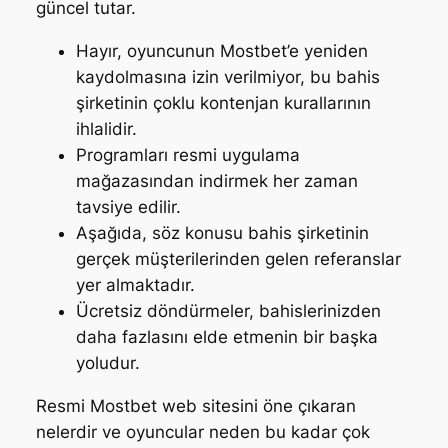
güncel tutar.
Hayır, oyuncunun Mostbet’e yeniden
kaydolmasına izin verilmiyor, bu bahis
şirketinin çoklu kontenjan kurallarının
ihlalidir.
Programları resmi uygulama
mağazasından indirmek her zaman
tavsiye edilir.
Aşağıda, söz konusu bahis şirketinin
gerçek müşterilerinden gelen referanslar
yer almaktadır.
Ücretsiz döndürmeler, bahislerinizden
daha fazlasını elde etmenin bir başka
yoludur.
Resmi Mostbet web sitesini öne çıkaran
nelerdir ve oyuncular neden bu kadar çok