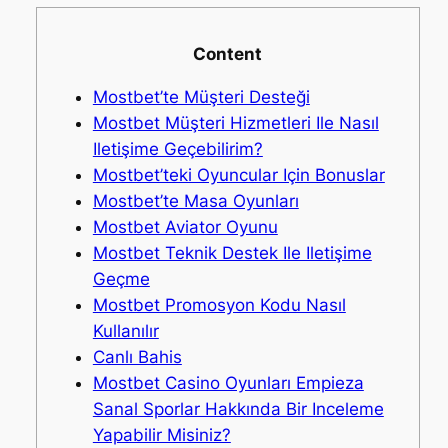
Content
Mostbet’te Müşteri Desteği
Mostbet Müşteri Hizmetleri Ile Nasıl
Iletişime Geçebilirim?
Mostbet’teki Oyuncular Için Bonuslar
Mostbet’te Masa Oyunları
Mostbet Aviator Oyunu
Mostbet Teknik Destek Ile Iletişime
Geçme
Mostbet Promosyon Kodu Nasıl
Kullanılır
Canlı Bahis
Mostbet Casino Oyunları Empieza
Sanal Sporlar Hakkında Bir Inceleme
Yapabilir Misiniz?