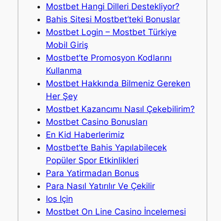
Mostbet Hangi Dilleri Destekliyor?
Bahis Sitesi Mostbet’teki Bonuslar
Mostbet Login – Mostbet Türkiye
Mobil Giriş
Mostbet’te Promosyon Kodlarını
Kullanma
Mostbet Hakkında Bilmeniz Gereken
Her Şey
Mostbet Kazancımı Nasıl Çekebilirim?
Mostbet Casino Bonusları
En Kid Haberlerimiz
Mostbet’te Bahis Yapılabilecek
Popüler Spor Etkinlikleri
Para Yatirmadan Bonus
Para Nasıl Yatırılır Ve Çekilir
Ios Için
Mostbet On Line Casino İncelemesi