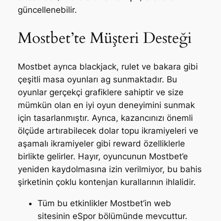
güncellenebilir.
Mostbet’te Müşteri Desteği
Mostbet ayrıca blackjack, rulet ve bakara gibi
çeşitli masa oyunları ag sunmaktadır. Bu
oyunlar gerçekçi grafiklere sahiptir ve size
mümkün olan en iyi oyun deneyimini sunmak
için tasarlanmıştır. Ayrıca, kazancınızı önemli
ölçüde artırabilecek dolar topu ikramiyeleri ve
aşamalı ikramiyeler gibi reward özelliklerle
birlikte gelirler. Hayır, oyuncunun Mostbet’e
yeniden kaydolmasına izin verilmiyor, bu bahis
şirketinin çoklu kontenjan kurallarının ihlalidir.
Tüm bu etkinlikler Mostbet’in web
sitesinin eSpor bölümünde mevcuttur.