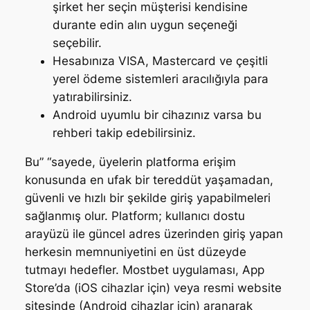
şirket her seçin müşterisi kendisine
durante edin alın uygun seçeneği
seçebilir.
Hesabınıza VISA, Mastercard ve çeşitli
yerel ödeme sistemleri aracılığıyla para
yatırabilirsiniz.
Android uyumlu bir cihazınız varsa bu
rehberi takip edebilirsiniz.
Bu” “sayede, üyelerin platforma erişim
konusunda en ufak bir tereddüt yaşamadan,
güvenli ve hızlı bir şekilde giriş yapabilmeleri
sağlanmış olur. Platform; kullanıcı dostu
arayüzü ile güncel adres üzerinden giriş yapan
herkesin memnuniyetini en üst düzeyde
tutmayı hedefler. Mostbet uygulaması, App
Store’da (iOS cihazlar için) veya resmi website
sitesinde (Android cihazlar için) aranarak