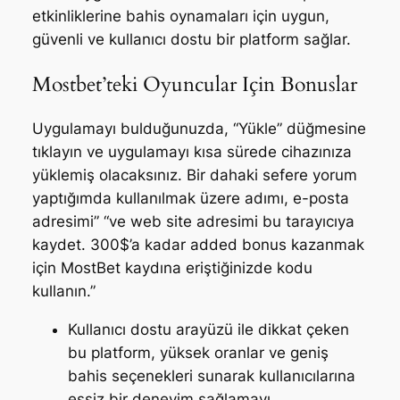
etkinliklerine bahis oynamaları için uygun,
güvenli ve kullanıcı dostu bir platform sağlar.
Mostbet’teki Oyuncular Için Bonuslar
Uygulamayı bulduğunuzda, “Yükle” düğmesine
tıklayın ve uygulamayı kısa sürede cihazınıza
yüklemiş olacaksınız. Bir dahaki sefere yorum
yaptığımda kullanılmak üzere adımı, e-posta
adresimi” “ve web site adresimi bu tarayıcıya
kaydet. 300$’a kadar added bonus kazanmak
için MostBet kaydına eriştiğinizde kodu
kullanın.”
Kullanıcı dostu arayüzü ile dikkat çeken
bu platform, yüksek oranlar ve geniş
bahis seçenekleri sunarak kullanıcılarına
eşsiz bir deneyim sağlamayı