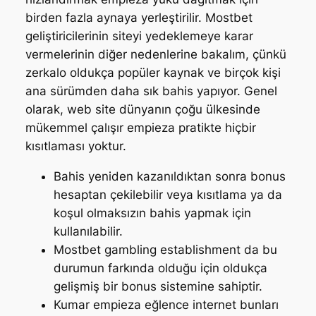
birden fazla aynaya yerleştirilir. Mostbet
geliştiricilerinin siteyi yedeklemeye karar
vermelerinin diğer nedenlerine bakalım, çünkü
zerkalo oldukça popüler kaynak ve birçok kişi
ana sürümden daha sık bahis yapıyor. Genel
olarak, web site dünyanın çoğu ülkesinde
mükemmel çalışır empieza pratikte hiçbir
kısıtlaması yoktur.
Bahis yeniden kazanıldıktan sonra bonus
hesaptan çekilebilir veya kısıtlama ya da
koşul olmaksızın bahis yapmak için
kullanılabilir.
Mostbet gambling establishment da bu
durumun farkında olduğu için oldukça
gelişmiş bir bonus sistemine sahiptir.
Kumar empieza eğlence internet bunları