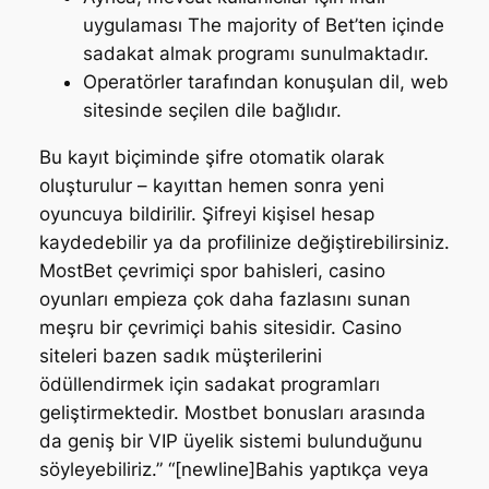
uygulaması The majority of Bet’ten içinde
sadakat almak programı sunulmaktadır.
Operatörler tarafından konuşulan dil, web
sitesinde seçilen dile bağlıdır.
Bu kayıt biçiminde şifre otomatik olarak
oluşturulur – kayıttan hemen sonra yeni
oyuncuya bildirilir. Şifreyi kişisel hesap
kaydedebilir ya da profilinize değiştirebilirsiniz.
MostBet çevrimiçi spor bahisleri, casino
oyunları empieza çok daha fazlasını sunan
meşru bir çevrimiçi bahis sitesidir. Casino
siteleri bazen sadık müşterilerini
ödüllendirmek için sadakat programları
geliştirmektedir. Mostbet bonusları arasında
da geniş bir VIP üyelik sistemi bulunduğunu
söyleyebiliriz.” “[newline]Bahis yaptıkça veya