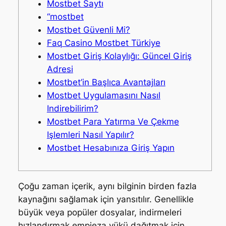
Mostbet Saytı
“mostbet
Mostbet Güvenli Mi?
Faq Casino Mostbet Türkiye
Mostbet Giriş Kolaylığı: Güncel Giriş
Adresi
Mostbet’in Başlıca Avantajları
Mostbet Uygulamasını Nasıl
Indirebilirim?
Mostbet Para Yatırma Ve Çekme
Işlemleri Nasıl Yapılır?
Mostbet Hesabınıza Giriş Yapın
Çoğu zaman içerik, aynı bilginin birden fazla
kaynağını sağlamak için yansıtılır. Genellikle
büyük veya popüler dosyalar, indirmeleri
hızlandırmak empieza yükü dağıtmak için