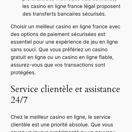
les casino en ligne france légal proposent
des transferts bancaires sécurisés.
Choisir un meilleur casino en ligne france avec
des options de paiement sécurisées est
essentiel pour une expérience de jeu en ligne
sans souci. Que vous préfériez un casino
gratuit en ligne ou un casino en ligne fiable,
assurez-vous que vos transactions sont
protégées.
Service clientèle et assistance
24/7
Chez le meilleur casino en ligne, le service
clientèle est une priorité absolue. Que vous