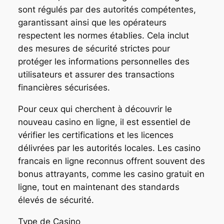
sont régulés par des autorités compétentes,
garantissant ainsi que les opérateurs
respectent les normes établies. Cela inclut
des mesures de sécurité strictes pour
protéger les informations personnelles des
utilisateurs et assurer des transactions
financières sécurisées.
Pour ceux qui cherchent à découvrir le
nouveau casino en ligne, il est essentiel de
vérifier les certifications et les licences
délivrées par les autorités locales. Les casino
francais en ligne reconnus offrent souvent des
bonus attrayants, comme les casino gratuit en
ligne, tout en maintenant des standards
élevés de sécurité.
Type de Casino