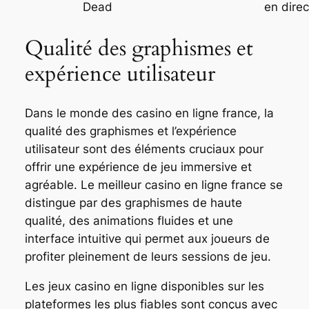
Dead
en direc
Qualité des graphismes et
expérience utilisateur
Dans le monde des casino en ligne france, la
qualité des graphismes et l’expérience
utilisateur sont des éléments cruciaux pour
offrir une expérience de jeu immersive et
agréable. Le meilleur casino en ligne france se
distingue par des graphismes de haute
qualité, des animations fluides et une
interface intuitive qui permet aux joueurs de
profiter pleinement de leurs sessions de jeu.
Les jeux casino en ligne disponibles sur les
plateformes les plus fiables sont conçus avec