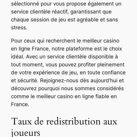
sélectionné pour vous propose également un
service clientèle réactif, garantissant que
chaque session de jeu est agréable et sans
stress.
Pour ceux qui recherchent le meilleur casino
en ligne France, notre plateforme est le choix
idéal. Avec un service clientèle disponible à
tout moment, vous pouvez profiter pleinement
de votre expérience de jeu, en toute confiance
et sécurité. Rejoignez-nous dès aujourd’hui et
découvrez pourquoi nous sommes considérés
comme le meilleur casino en ligne fiable en
France.
Taux de redistribution aux
joueurs