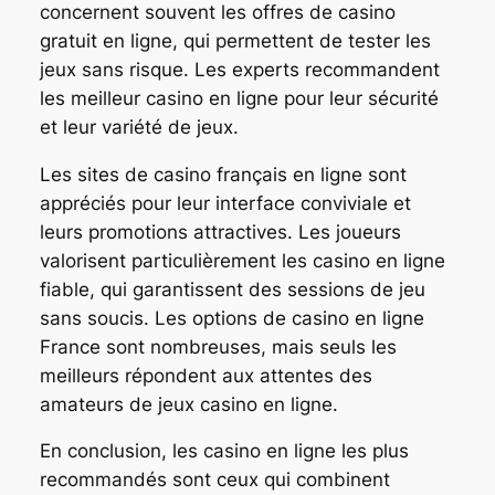
concernent souvent les offres de casino
gratuit en ligne, qui permettent de tester les
jeux sans risque. Les experts recommandent
les meilleur casino en ligne pour leur sécurité
et leur variété de jeux.
Les sites de casino français en ligne sont
appréciés pour leur interface conviviale et
leurs promotions attractives. Les joueurs
valorisent particulièrement les casino en ligne
fiable, qui garantissent des sessions de jeu
sans soucis. Les options de casino en ligne
France sont nombreuses, mais seuls les
meilleurs répondent aux attentes des
amateurs de jeux casino en ligne.
En conclusion, les casino en ligne les plus
recommandés sont ceux qui combinent