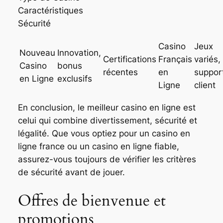
Caractéristiques
Sécurité
Casino
Jeux
Nouveau
Innovation,
Certifications
Français
variés,
Casino
bonus
récentes
en
suppor
en Ligne
exclusifs
Ligne
client
En conclusion, le meilleur casino en ligne est
celui qui combine divertissement, sécurité et
légalité. Que vous optiez pour un casino en
ligne france ou un casino en ligne fiable,
assurez-vous toujours de vérifier les critères
de sécurité avant de jouer.
Offres de bienvenue et
promotions