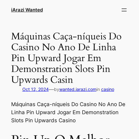
Skip
iArazi Wanted
to
content
Máquinas Caça-níqueis Do
Casino No Ano De Linha
Pin Upward Jogar Em
Demonstration Slots Pin
Upwards Casin
—
Oct 12, 2024
by
wanted.iarazi.com
in
casino
Máquinas Caça-níqueis Do Casino No Ano De
Linha Pin Upward Jogar Em Demonstration
Slots Pin Upwards Casino