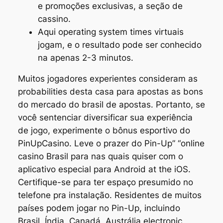
e promoções exclusivas, a seção de
cassino.
Aqui operating system times virtuais
jogam, e o resultado pode ser conhecido
na apenas 2-3 minutos.
Muitos jogadores experientes consideram as
probabilities desta casa para apostas as bons
do mercado do brasil de apostas. Portanto, se
você sentenciar diversificar sua experiência
de jogo, experimente o bônus esportivo do
PinUpCasino. Leve o prazer do Pin-Up” “online
casino Brasil para nas quais quiser com o
aplicativo especial para Android at the iOS.
Certifique-se para ter espaço presumido no
telefone pra instalação. Residentes de muitos
países podem jogar no Pin-Up, incluindo
Brasil, Índia, Canadá, Austrália electronic