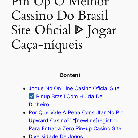
Pin Up O Melhor
Cassino Do Brasil
Site Oficial ᐈ Jogar
Caça-níqueis
Content
Jogue No On Line Casino Oficial Site
Pinup Brasil Com Huida De
Dinheiro
Por Que Vale A Pena Consultar No Pin
Upward Casino?” “[newline]registro
Para Entrada Zero Pin-up Casino Site
Diversidade De Jogos