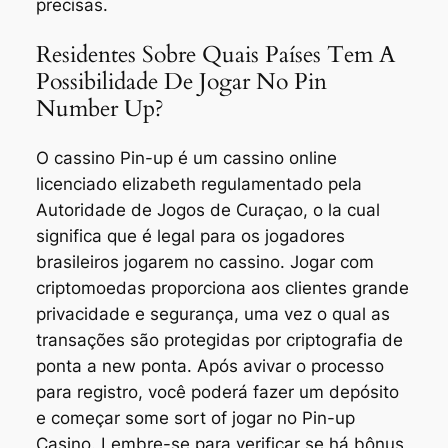
precisas.
Residentes Sobre Quais Países Tem A
Possibilidade De Jogar No Pin
Number Up?
O cassino Pin-up é um cassino online
licenciado elizabeth regulamentado pela
Autoridade de Jogos de Curaçao, o la cual
significa que é legal para os jogadores
brasileiros jogarem no cassino. Jogar com
criptomoedas proporciona aos clientes grande
privacidade e segurança, uma vez o qual as
transações são protegidas por criptografia de
ponta a new ponta. Após avivar o processo
para registro, você poderá fazer um depósito
e começar some sort of jogar no Pin-up
Casino. Lembre-se para verificar se há bônus