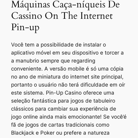
Máquinas Caça-níqueis De
Cassino On The Internet
Pin-up
Você tem a possibilidade de instalar o
aplicativo móvel em seu dispositivo e torcer a
a manubrio sempre que regarding
conveniente. A versão mobile é só uma cópia
no ano de miniatura do internet site principal,
portanto o usuário não terá dificuldade em oír
este sistema. Pin-Up Casino oferece uma
seleção fantástica para jogos de tabuleiro
clássicos para cambiar sua experiência de
jogo online ainda mais emocionante! Se você’é
fã de jogos de cartas tradicionais como
Blackjack e Poker ou prefere a natureza