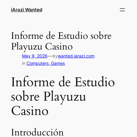
Skip
iArazi Wanted
to
content
Informe de Estudio sobre
Playuzu Casino
—
May 9, 2026
by
wanted.iarazi.com
in
Computers, Games
Informe de Estudio
sobre Playuzu
Casino
Introducción