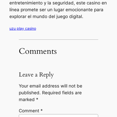
entretenimiento y la seguridad, este casino en
línea promete ser un lugar emocionante para
explorar el mundo del juego digital.
uzu play casino
Comments
Leave a Reply
Your email address will not be
published.
Required fields are
marked
*
Comment
*