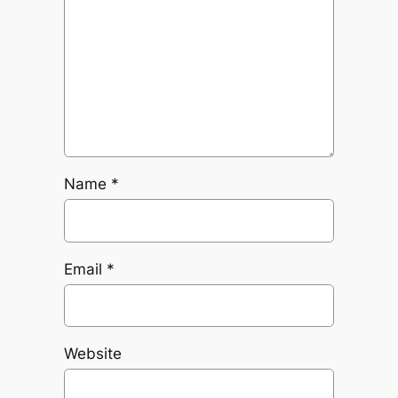
Name
*
Email
*
Website