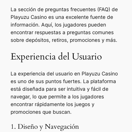
La sección de preguntas frecuentes (FAQ) de
Playuzu Casino es una excelente fuente de
información. Aquí, los jugadores pueden
encontrar respuestas a preguntas comunes
sobre depósitos, retiros, promociones y más.
Experiencia del Usuario
La experiencia del usuario en Playuzu Casino
es uno de sus puntos fuertes. La plataforma
está diseñada para ser intuitiva y fácil de
navegar, lo que permite a los jugadores
encontrar rápidamente los juegos y
promociones que buscan.
1. Diseño y Navegación