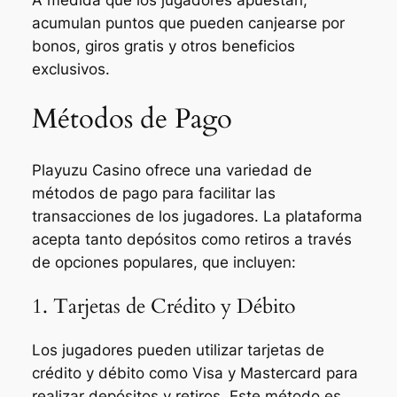
acumulan puntos que pueden canjearse por
bonos, giros gratis y otros beneficios
exclusivos.
Métodos de Pago
Playuzu Casino ofrece una variedad de
métodos de pago para facilitar las
transacciones de los jugadores. La plataforma
acepta tanto depósitos como retiros a través
de opciones populares, que incluyen:
1. Tarjetas de Crédito y Débito
Los jugadores pueden utilizar tarjetas de
crédito y débito como Visa y Mastercard para
realizar depósitos y retiros. Este método es