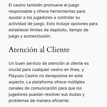
El casino también promueve el juego
responsable y ofrece herramientas para
ayudar a los jugadores a controlar su
actividad de juego. Esto incluye opciones para
establecer límites de depósito, tiempo de
juego y autoexclusión.
Atención al Cliente
Un buen servicio de atención al cliente es
crucial para cualquier casino en línea, y
Playuzu Casino no decepciona en este
aspecto. La plataforma ofrece múltiples
canales de comunicación para que los
jugadores puedan resolver sus dudas y
problemas de manera eficiente.