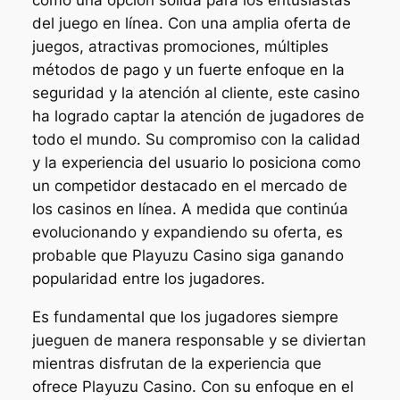
del juego en línea. Con una amplia oferta de
juegos, atractivas promociones, múltiples
métodos de pago y un fuerte enfoque en la
seguridad y la atención al cliente, este casino
ha logrado captar la atención de jugadores de
todo el mundo. Su compromiso con la calidad
y la experiencia del usuario lo posiciona como
un competidor destacado en el mercado de
los casinos en línea. A medida que continúa
evolucionando y expandiendo su oferta, es
probable que Playuzu Casino siga ganando
popularidad entre los jugadores.
Es fundamental que los jugadores siempre
jueguen de manera responsable y se diviertan
mientras disfrutan de la experiencia que
ofrece Playuzu Casino. Con su enfoque en el