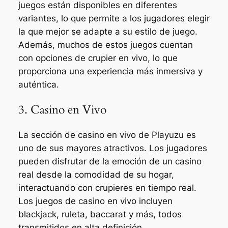
juegos están disponibles en diferentes
variantes, lo que permite a los jugadores elegir
la que mejor se adapte a su estilo de juego.
Además, muchos de estos juegos cuentan
con opciones de crupier en vivo, lo que
proporciona una experiencia más inmersiva y
auténtica.
3. Casino en Vivo
La sección de casino en vivo de Playuzu es
uno de sus mayores atractivos. Los jugadores
pueden disfrutar de la emoción de un casino
real desde la comodidad de su hogar,
interactuando con crupieres en tiempo real.
Los juegos de casino en vivo incluyen
blackjack, ruleta, baccarat y más, todos
transmitidos en alta definición.