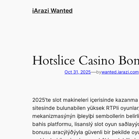
Skip
iArazi Wanted
to
content
Hotslice Casino Bon
—
Oct 31, 2025
by
wanted.iarazi.com
2025’te slot makineleri içerisinde kazanma
sitesinde bulunabilen yüksek RTPli oyunl
mekanizmasýnýn iþleyiþi sembollerin belir
bahis platformu, lisanslý slot oyun saðlayý
bonusu aracýlýðýyla güvenli bir þekilde oyun