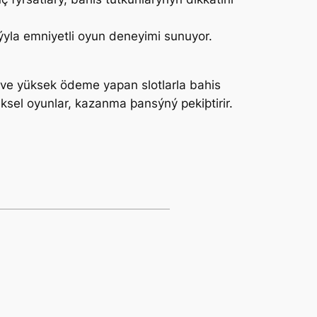
larýyla emniyetli oyun deneyimi sunuyor.
i ve yüksek ödeme yapan slotlarla bahis
ksel oyunlar, kazanma þansýný pekiþtirir.