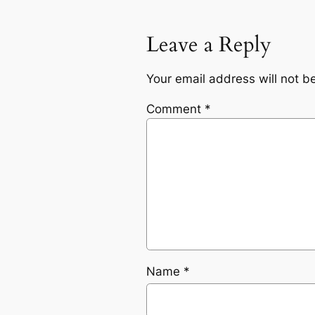
Leave a Reply
Your email address will not b
Comment
*
Name
*