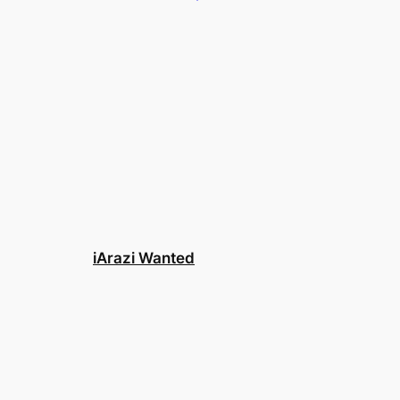
iArazi Wanted