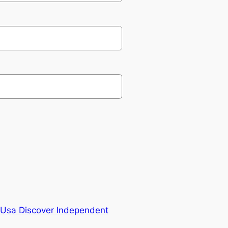
k Usa Discover Independent