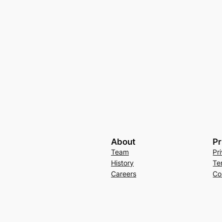
About
Pr
Team
Pr
History
Te
Careers
Co