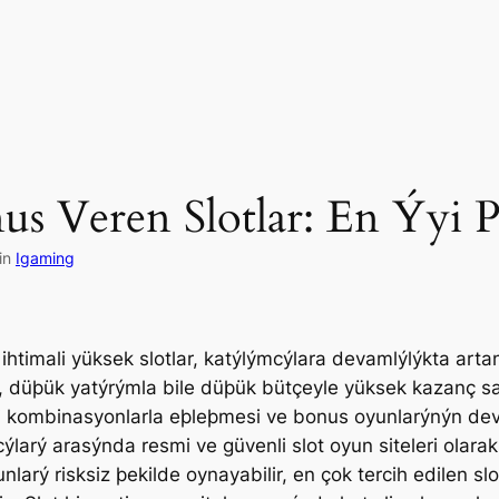
us Veren Slotlar: En Ýyi 
in
Igaming
 ihtimali yüksek slotlar, katýlýmcýlara devamlýlýkta art
ar, düþük yatýrýmla bile düþük bütçeyle yüksek kazanç s
li kombinasyonlarla eþleþmesi ve bonus oyunlarýnýn dev
cýlarý arasýnda resmi ve güvenli slot oyun siteleri olara
larý risksiz þekilde oynayabilir, en çok tercih edilen sl