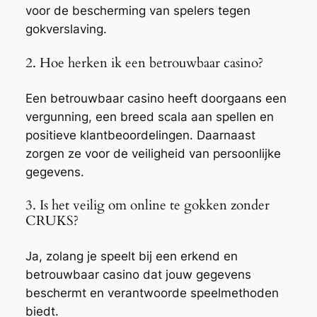
voor de bescherming van spelers tegen
gokverslaving.
2. Hoe herken ik een betrouwbaar casino?
Een betrouwbaar casino heeft doorgaans een
vergunning, een breed scala aan spellen en
positieve klantbeoordelingen. Daarnaast
zorgen ze voor de veiligheid van persoonlijke
gegevens.
3. Is het veilig om online te gokken zonder
CRUKS?
Ja, zolang je speelt bij een erkend en
betrouwbaar casino dat jouw gegevens
beschermt en verantwoorde speelmethoden
biedt.