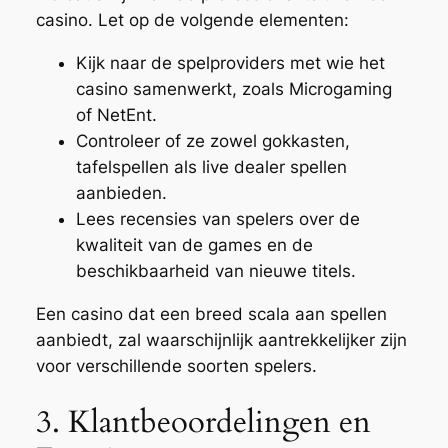
casino. Let op de volgende elementen:
Kijk naar de spelproviders met wie het
casino samenwerkt, zoals Microgaming
of NetEnt.
Controleer of ze zowel gokkasten,
tafelspellen als live dealer spellen
aanbieden.
Lees recensies van spelers over de
kwaliteit van de games en de
beschikbaarheid van nieuwe titels.
Een casino dat een breed scala aan spellen
aanbiedt, zal waarschijnlijk aantrekkelijker zijn
voor verschillende soorten spelers.
3. Klantbeoordelingen en