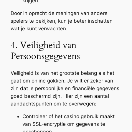
krijgen.
Door in oprecht de meningen van andere
spelers te bekijken, kun je beter inschatten
wat je kunt verwachten.
4. Veiligheid van
Persoonsgegevens
Veiligheid is van het grootste belang als het
gaat om online gokken. Je wilt er zeker van
zijn dat je persoonlijke en financiële gegevens
goed beschermd zijn. Hier zijn een aantal
aandachtspunten om te overwegen:
Controleer of het casino gebruik maakt
van SSL-encryptie om gegevens te
beschermen.