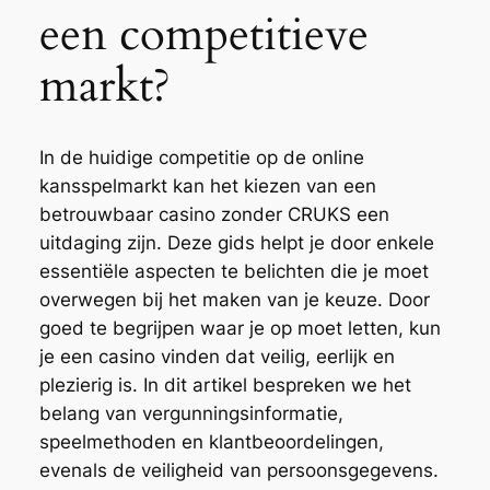
een competitieve
markt?
In de huidige competitie op de online
kansspelmarkt kan het kiezen van een
betrouwbaar casino zonder CRUKS een
uitdaging zijn. Deze gids helpt je door enkele
essentiële aspecten te belichten die je moet
overwegen bij het maken van je keuze. Door
goed te begrijpen waar je op moet letten, kun
je een casino vinden dat veilig, eerlijk en
plezierig is. In dit artikel bespreken we het
belang van vergunningsinformatie,
speelmethoden en klantbeoordelingen,
evenals de veiligheid van persoonsgegevens.