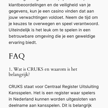
klantbeoordelingen en de veiligheid van je
gegevens, kun je een casino vinden dat aan
jouw verwachtingen voldoet. Neem de tijd om
je keuzes te overwegen en speel verantwoord.
Uiteindelijk is het leuk om te spelen in een
betrouwbare omgeving die je een geweldige
ervaring biedt.
FAQ
1. Wat is CRUKS en waarom is het
belangrijk?
CRUKS staat voor Centraal Register Uitsluiting
Kansspelen. Het is een register waar spelers
in Nederland kunnen worden uitgesloten van
deelname aan kansspelen. Dit is belangrijk