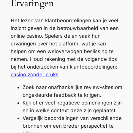
Ervaringen
Het lezen van klantbeoordelingen kan je veel
inzicht geven in de betrouwbaarheid van een
online casino. Spelers delen vaak hun
ervaringen over het platform, wat je kan
helpen om een weloverwogen beslissing te
nemen. Houd rekening met de volgende tips
bij het onderzoeken van klantbeoordelingen:
casino zonder cruks
Zoek naar onafhankelijke review-sites om
ongekleurde feedback te krijgen.
Kijk of er veel negatieve opmerkingen zijn
en in welke context deze zijn geplaatst.
Vergelijk beoordelingen van verschillende
bronnen om een breder perspectief te