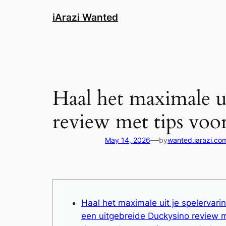
Skip
iArazi Wanted
to
content
Haal het maximale u
review met tips voo
—
May 14, 2026
by
wanted.iarazi.co
Haal het maximale uit je spelervarin
een uitgebreide Duckysino review 