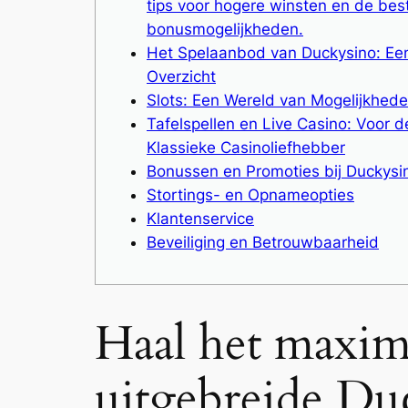
tips voor hogere winsten en de bes
bonusmogelijkheden.
Het Spelaanbod van Duckysino: Ee
Overzicht
Slots: Een Wereld van Mogelijkhed
Tafelspellen en Live Casino: Voor d
Klassieke Casinoliefhebber
Bonussen en Promoties bij Duckysi
Stortings- en Opnameopties
Klantenservice
Beveiliging en Betrouwbaarheid
Haal het maxima
uitgebreide Du