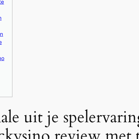
te
n
en
e
no
le uit je spelervarin
ckysino review met t