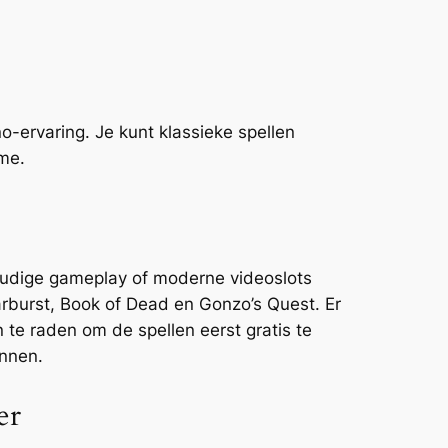
no-ervaring. Je kunt klassieke spellen
ime.
voudige gameplay of moderne videoslots
arburst, Book of Dead en Gonzo’s Quest. Er
n te raden om de spellen eerst gratis te
ennen.
er