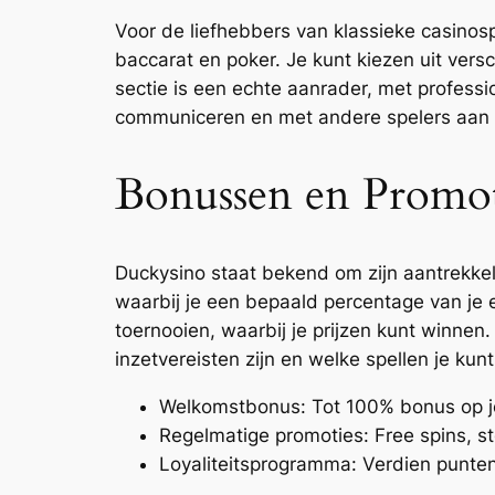
Voor de liefhebbers van klassieke casinosp
baccarat en poker. Je kunt kiezen uit versc
sectie is een echte aanrader, met professi
communiceren en met andere spelers aan de t
Bonussen en Promot
Duckysino staat bekend om zijn aantrekke
waarbij je een bepaald percentage van je 
toernooien, waarbij je prijzen kunt winne
inzetvereisten zijn en welke spellen je ku
Welkomstbonus: Tot 100% bonus op je
Regelmatige promoties: Free spins, s
Loyaliteitsprogramma: Verdien punte