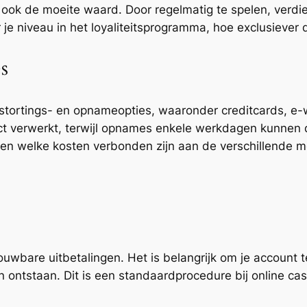
ook de moeite waard. Door regelmatig te spelen, verdien
e niveau in het loyaliteitsprogramma, hoe exclusiever
s
stortings- en opnameopties, waaronder creditcards, e-w
t verwerkt, terwijl opnames enkele werkdagen kunnen du
d en welke kosten verbonden zijn aan de verschillende 
uwbare uitbetalingen. Het is belangrijk om je account t
ontstaan. Dit is een standaardprocedure bij online casi