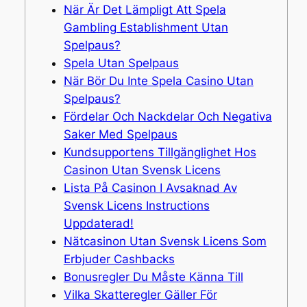
När Är Det Lämpligt Att Spela
Gambling Establishment Utan
Spelpaus?
Spela Utan Spelpaus
När Bör Du Inte Spela Casino Utan
Spelpaus?
Fördelar Och Nackdelar Och Negativa
Saker Med Spelpaus
Kundsupportens Tillgänglighet Hos
Casinon Utan Svensk Licens
Lista På Casinon I Avsaknad Av
Svensk Licens Instructions
Uppdaterad!
Nätcasinon Utan Svensk Licens Som
Erbjuder Cashbacks
Bonusregler Du Måste Känna Till
Vilka Skatteregler Gäller För