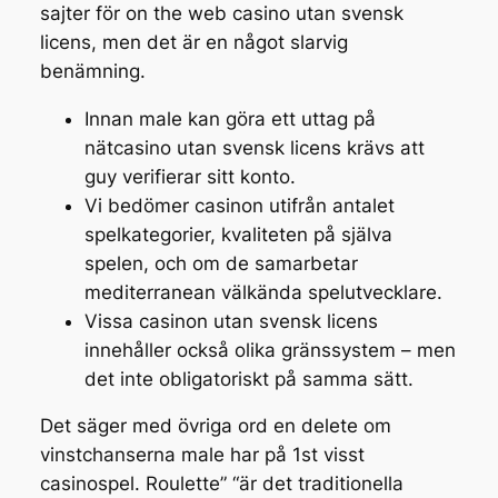
sajter för on the web casino utan svensk
licens, men det är en något slarvig
benämning.
Innan male kan göra ett uttag på
nätcasino utan svensk licens krävs att
guy verifierar sitt konto.
Vi bedömer casinon utifrån antalet
spelkategorier, kvaliteten på själva
spelen, och om de samarbetar
mediterranean välkända spelutvecklare.
Vissa casinon utan svensk licens
innehåller också olika gränssystem – men
det inte obligatoriskt på samma sätt.
Det säger med övriga ord en delete om
vinstchanserna male har på 1st visst
casinospel. Roulette” “är det traditionella