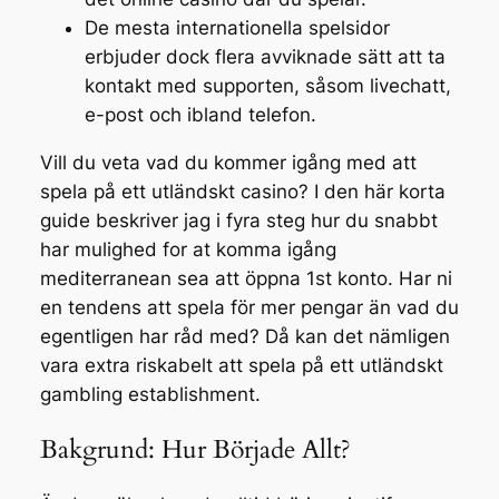
De mesta internationella spelsidor
erbjuder dock flera avviknade sätt att ta
kontakt med supporten, såsom livechatt,
e-post och ibland telefon.
Vill du veta vad du kommer igång med att
spela på ett utländskt casino? I den här korta
guide beskriver jag i fyra steg hur du snabbt
har mulighed for at komma igång
mediterranean sea att öppna 1st konto. Har ni
en tendens att spela för mer pengar än vad du
egentligen har råd med? Då kan det nämligen
vara extra riskabelt att spela på ett utländskt
gambling establishment.
Bakgrund: Hur Började Allt?