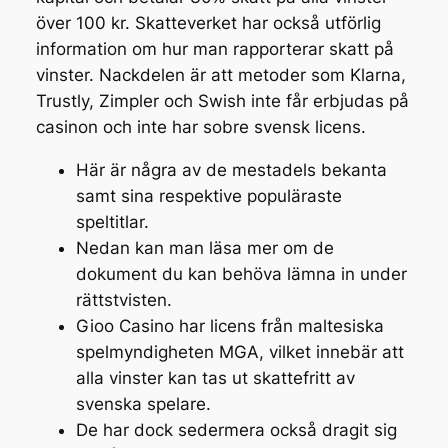
över 100 kr. Skatteverket har också utförlig
information om hur man rapporterar skatt på
vinster. Nackdelen är att metoder som Klarna,
Trustly, Zimpler och Swish inte får erbjudas på
casinon och inte har sobre svensk licens.
Här är några av de mestadels bekanta
samt sina respektive populäraste
speltitlar.
Nedan kan man läsa mer om de
dokument du kan behöva lämna in under
rättstvisten.
Gioo Casino har licens från maltesiska
spelmyndigheten MGA, vilket innebär att
alla vinster kan tas ut skattefritt av
svenska spelare.
De har dock sedermera också dragit sig