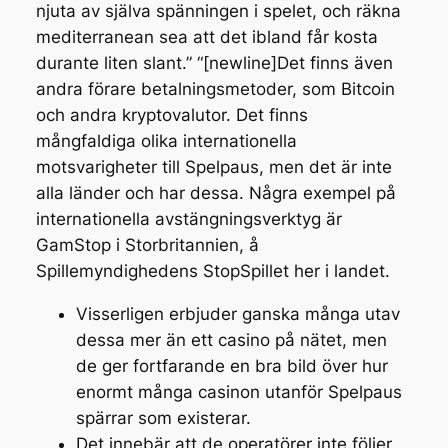
njuta av själva spänningen i spelet, och räkna
mediterranean sea att det ibland får kosta
durante liten slant.” “[newline]Det finns även
andra förare betalningsmetoder, som Bitcoin
och andra kryptovalutor. Det finns
mångfaldiga olika internationella
motsvarigheter till Spelpaus, men det är inte
alla länder och har dessa. Några exempel på
internationella avstängningsverktyg är
GamStop i Storbritannien, å
Spillemyndighedens StopSpillet her i landet.
Visserligen erbjuder ganska många utav
dessa mer än ett casino på nätet, men
de ger fortfarande en bra bild över hur
enormt många casinon utanför Spelpaus
spärrar som existerar.
Det innebär att de operatörer inte följer