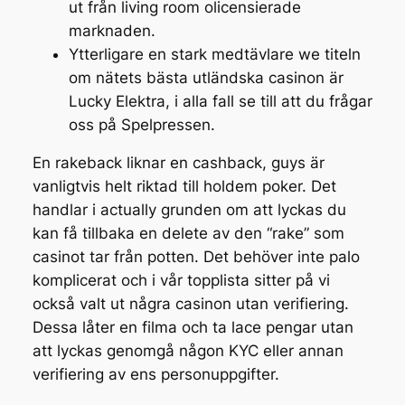
ut från living room olicensierade
marknaden.
Ytterligare en stark medtävlare we titeln
om nätets bästa utländska casinon är
Lucky Elektra, i alla fall se till att du frågar
oss på Spelpressen.
En rakeback liknar en cashback, guys är
vanligtvis helt riktad till holdem poker. Det
handlar i actually grunden om att lyckas du
kan få tillbaka en delete av den “rake” som
casinot tar från potten. Det behöver inte palo
komplicerat och i vår topplista sitter på vi
också valt ut några casinon utan verifiering.
Dessa låter en filma och ta lace pengar utan
att lyckas genomgå någon KYC eller annan
verifiering av ens personuppgifter.