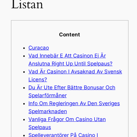
Listan
Content
Curacao
Vad Innebär E Att Casinon Ej Är
Anslutna Right Up Until Spelpaus?
Vad Är Casinon I Avsaknad Av Svensk
Licens?
Du Är Ute Efter Bättre Bonusar Och
Spelarförmåner
Info Om Regleringen Av Den Sveriges
Spelmarknaden
Vanliga Frågor Om Casino Utan
Spelpaus
Spelleverantörer På Casino I