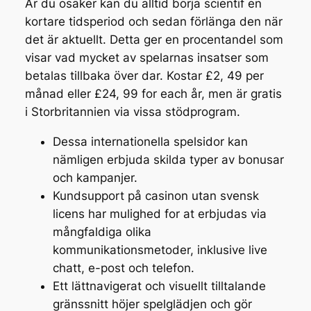
Är du osäker kan du alltid börja scientif en
kortare tidsperiod och sedan förlänga den när
det är aktuellt. Detta ger en procentandel som
visar vad mycket av spelarnas insatser som
betalas tillbaka över dar. Kostar £2, 49 per
månad eller £24, 99 for each år, men är gratis
i Storbritannien via vissa stödprogram.
Dessa internationella spelsidor kan
nämligen erbjuda skilda typer av bonusar
och kampanjer.
Kundsupport på casinon utan svensk
licens har mulighed for at erbjudas via
mångfaldiga olika
kommunikationsmetoder, inklusive live
chatt, e-post och telefon.
Ett lättnavigerat och visuellt tilltalande
gränssnitt höjer spelglädjen och gör