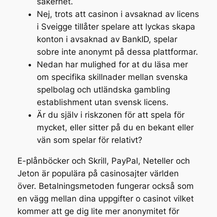
säkerhet.
Nej, trots att casinon i avsaknad av licens
i Sveigge tillåter spelare att lyckas skapa
konton i avsaknad av BankID, spelar
sobre inte anonymt på dessa plattformar.
Nedan har mulighed for at du läsa mer
om specifika skillnader mellan svenska
spelbolag och utländska gambling
establishment utan svensk licens.
Är du själv i riskzonen för att spela för
mycket, eller sitter på du en bekant eller
vän som spelar för relativt?
E-plånböcker och Skrill, PayPal, Neteller och
Jeton är populära på casinosajter världen
över. Betalningsmetoden fungerar också som
en vägg mellan dina uppgifter o casinot vilket
kommer att ge dig lite mer anonymitet för