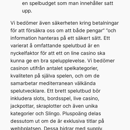
en spelbudget som man innehåller satt
upp.
Vi bedömer även säkerheten kring betalningar
för att försäkra oss om att både pengar” “och
information hanteras på ett säkert sätt. Ett
varierat å omfattande spelutbud är en
nyckelfaktor för att ett on line casino ska
kunna ge en bra spelupplevelse. Vi bedömer
casinon utifrån antalet spelkategorier,
kvaliteten på själva spelen, och om de
samarbetar mediterranean välkända
spelutvecklare. Ett brett spelutbud bör
inkludera slots, bordsspel, live casino,
jackpottar, skraplotter och även unika
kategorier och Slingo. Pluspoäng delas
dessutom ut om de är exklusiva titlar på
webbplatsen. Dessa bidrar med supply,