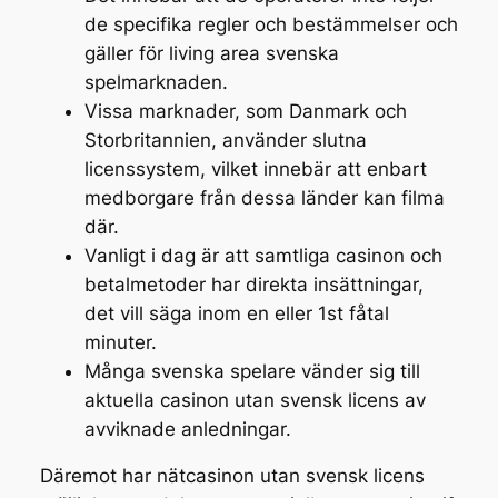
de specifika regler och bestämmelser och
gäller för living area svenska
spelmarknaden.
Vissa marknader, som Danmark och
Storbritannien, använder slutna
licenssystem, vilket innebär att enbart
medborgare från dessa länder kan filma
där.
Vanligt i dag är att samtliga casinon och
betalmetoder har direkta insättningar,
det vill säga inom en eller 1st fåtal
minuter.
Många svenska spelare vänder sig till
aktuella casinon utan svensk licens av
avviknade anledningar.
Däremot har nätcasinon utan svensk licens