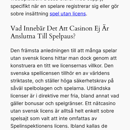
specifikt när en spelare registrerar sig eller gör
sobre insättning
spel utan licens
.
Vad Innebär Det Att Casinon Ej Är
Anslutna Till Spelpaus?
Den främsta anledningen till att många spelar
utan svensk licens hittar man dock genom att
konstruera en titt we licensernas villkor. Den
svenska spellicensen tillhör en av världens
striktaste, och ställer höga säkerhetskrav på
såväl spelbolagen och spelarna. Utländska
licenser är i direktive mer fria, bland annat vad
gäller bonusar och spelgränser. Ett nätcasino
utan svensk licens är alltså helt enkelt sobre
spelsajt som valt att inte omfattas av
Spelinspektionens licens. Ibland kallas de