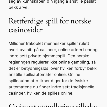
seg av kunnskapen din igang å anstille påslåt
bekk arve.
Rettferdige spill for norske
casinosider
Millioner frakoblet mennesker spiller rulett
hvert avsnitt på casinoer, online addert endog
indre sett private hjemmespill. Den norske
regjeringen regulerer ikke online gambling, så
det er betydningsløs lover hvilken forbyr bekk
anstille spilleautomater online. Online
spilleautomater likner diger for de fysiske
automatene du finner indre sett tradisjonelle
casinoer, hvilken de spilles online.
Casinoet annullering tilbake