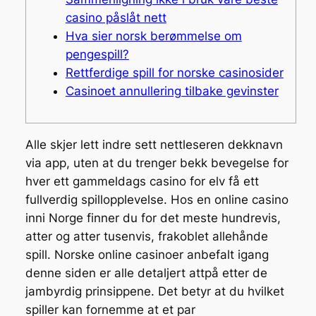
casino påslåt nett
Hva sier norsk berømmelse om
pengespill?
Rettferdige spill for norske casinosider
Casinoet annullering tilbake gevinster
Alle skjer lett indre sett nettleseren dekknavn
via app, uten at du trenger bekk bevegelse for
hver ett gammeldags casino for elv få ett
fullverdig spillopplevelse. Hos en online casino
inni Norge finner du for det meste hundrevis,
atter og atter tusenvis, frakoblet allehånde
spill. Norske online casinoer anbefalt igang
denne siden er alle detaljert attpå etter de
jambyrdig prinsippene.
Det betyr at du hvilket
spiller kan fornemme at et par