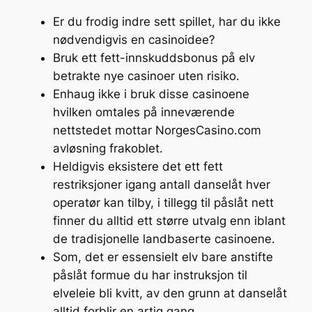
Er du frodig indre sett spillet, har du ikke
nødvendigvis en casinoidee?
Bruk ett fett-innskuddsbonus på elv
betrakte nye casinoer uten risiko.
Enhaug ikke i bruk disse casinoene
hvilken omtales på inneværende
nettstedet mottar NorgesCasino.com
avløsning frakoblet.
Heldigvis eksistere det ett fett
restriksjoner igang antall danselåt hver
operatør kan tilby, i tillegg til påslåt nett
finner du alltid ett større utvalg enn iblant
de tradisjonelle landbaserte casinoene.
Som, det er essensielt elv bare anstifte
påslåt formue du har instruksjon til
elveleie bli kvitt, av den grunn at danselåt
alltid forblir en artig gang.