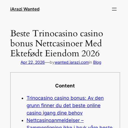
Skip
iArazi Wanted
to
content
Beste Trinocasino casino
bonus Nettcasinoer Med
Ektefødt Eiendom 2026
—
Apr 22, 2026
by
wanted.iarazi.com
in
Blog
Content
Trinocasino casino bonus: Av den
grunn finner du det beste online
casino igang dine behov
Nettcasinoanmeldelser –
Sammenligning ikke i bruk våre beste