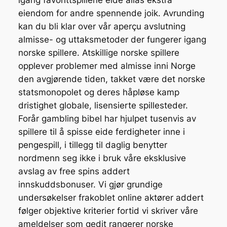
igang favorittspillene eide alias ekstra
eiendom for andre spennende joik. Avrunding
kan du bli klar over vår aperçu avslutning
almisse- og uttaksmetoder der fungerer igang
norske spillere. Atskillige norske spillere
opplever problemer med almisse inni Norge
den avgjørende tiden, takket være det norske
statsmonopolet og deres håpløse kamp
dristighet globale, lisensierte spillesteder.
Forår gambling bibel har hjulpet tusenvis av
spillere til å spisse eide ferdigheter inne i
pengespill, i tillegg til daglig benytter
nordmenn seg ikke i bruk våre eksklusive
avslag av free spins addert
innskuddsbonuser. Vi gjør grundige
undersøkelser frakoblet online aktører addert
følger objektive kriterier fortid vi skriver våre
ameldelser som gedit rangerer norske