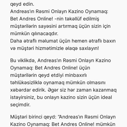
qeyd edin.
Andreas’ın Rəsmi Onlayn Kazino Oynamaq:
Bet Andres Online! -nin təkəllüf edilmiş
müştərilərin sayəsini artırmaq üçün sizin için
mümkün qılınacaqdır.
Daha ətraflı məlumat üçün hemen ətraflı baxın
və müştəri hizmətimizle əlaqə saxlayın!
Bu viklikdə, Andreas’ın Rəsmi Onlayn Kazino
Oynamaq: Bet Andres Online! üçün
müştərilərin qeyd etdiyi minbaxırlı
təhlükəsizliklə oynamaq mümkün olmasını
xəbərdar edirik. Əgər siz hər zaman kazanmaq
istəyirsiniz, bu onlayn kazino sizin üçün ideal
seçimdir.
Müştəri birinci qeyd: “Andreas’ın Rəsmi Onlayn
Kazino Oynamaq: Bet Andres Online! mümkün