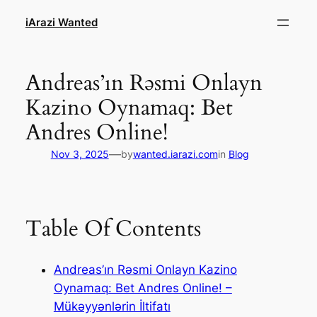
Skip
iArazi Wanted
to
content
Andreas’ın Rəsmi Onlayn
Kazino Oynamaq: Bet
Andres Online!
—
Nov 3, 2025
by
wanted.iarazi.com
in
Blog
Table Of Contents
Andreas’ın Rəsmi Onlayn Kazino
Oynamaq: Bet Andres Online! –
Mükəyyənlərin İltifatı