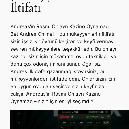
İltifatı
Andreas’ın Rəsmi Onlayn Kazino Oynamaq:
Bet Andres Online! – bu mükəyyənlərin iltifatı,
sizin işsizlik dövrünü keçirən və keyfi verməyi
sevirən mükəyyənlərə təşəkkür edir. Bu onlayn
kazino, sizin için mükəmməl oyun təknikləri və
daha çox ödəniş imkanı sunar. Əgər siz
Andres ilk dəfə qazanmaq istəyirsiniz, bu
mükəyyənlərdən istifadə edin. Onlar sizin için
en uygun oyunları seçir və sizin keyfinizə
çalışır. Andreas’ın Rəsmi Onlayn Kazino
Oynamaq – sizin için en iyi seçimdir!