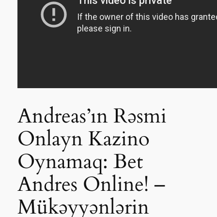
Andreas’ın Rəsmi
Onlayn Kazino
Oynamaq: Bet
Andres Online! –
Mükəyyənlərin