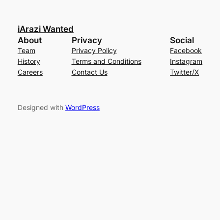
iArazi Wanted
About
Privacy
Social
Team
Privacy Policy
Facebook
History
Terms and Conditions
Instagram
Careers
Contact Us
Twitter/X
Designed with
WordPress