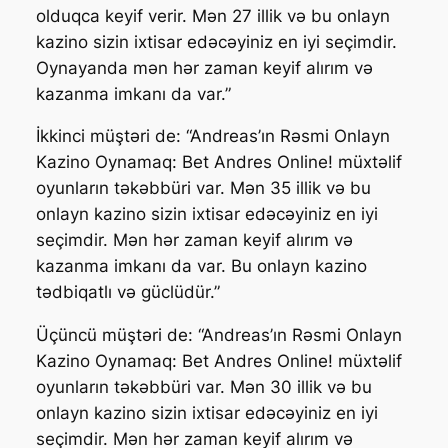
olduqca keyif verir. Mən 27 illik və bu onlayn
kazino sizin ixtisar edəcəyiniz en iyi seçimdir.
Oynayanda mən hər zaman keyif alırım və
kazanma imkanı da var.”
İkkinci müştəri de: “Andreas’ın Rəsmi Onlayn
Kazino Oynamaq: Bet Andres Online! müxtəlif
oyunların təkəbbüri var. Mən 35 illik və bu
onlayn kazino sizin ixtisar edəcəyiniz en iyi
seçimdir. Mən hər zaman keyif alırım və
kazanma imkanı da var. Bu onlayn kazino
tədbiqatlı və güclüdür.”
Üçüncü müştəri de: “Andreas’ın Rəsmi Onlayn
Kazino Oynamaq: Bet Andres Online! müxtəlif
oyunların təkəbbüri var. Mən 30 illik və bu
onlayn kazino sizin ixtisar edəcəyiniz en iyi
seçimdir. Mən hər zaman keyif alırım və