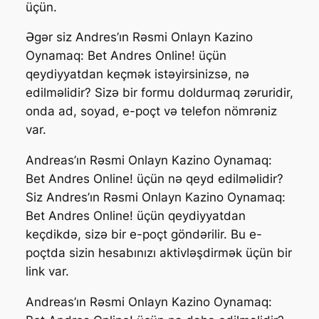
üçün.
Əgər siz Andres’ın Rəsmi Onlayn Kazino
Oynamaq: Bet Andres Online! üçün
qeydiyyatdan keçmək istəyirsinizsə, nə
edilməlidir? Sizə bir formu doldurmaq zəruridir,
onda ad, soyad, e-poçt və telefon nömrəniz
var.
Andreas’ın Rəsmi Onlayn Kazino Oynamaq:
Bet Andres Online! üçün nə qeyd edilməlidir?
Siz Andres’ın Rəsmi Onlayn Kazino Oynamaq:
Bet Andres Online! üçün qeydiyyatdan
keçdikdə, sizə bir e-poçt göndərilir. Bu e-
poçtda sizin hesabınızı aktivləşdirmək üçün bir
link var.
Andreas’ın Rəsmi Onlayn Kazino Oynamaq: