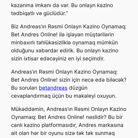
kazanma imkanı da var. Bu onlayn kazino
tədbiqatlı və güclüdür.”
Biz Andreas’ın Rəsmi Onlayn Kazino Oynamaq:
Bet Andres Online! ilə işləyən müştərilərin
minbaxırlı təhlükəsizliklə oynamaq mümkün
olduğunu xəbərdar edirik. Bu onlayn kazino
sizin ixtisar edəcəyiniz en iyi seçimdir.
Andreas’ın Rəsmi Onlayn Kazino Oynamaq:
Bet Andres Online! sizin için necə edə biləcək?
Bu soruları
betandreas
düzgün
cevaplandırmaq üçün bu makaleyi oxuyun.
Mükəddəmin, Andreas’ın Rəsmi Onlayn Kazino
Oynamaq: Bet Andres Online! nəslidir? Bu bir
canlı kazino platformasıdır, Andres markasına
ait olan hər bir oyunu sizə tək tək sunmaq