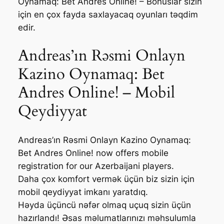
Oynamaq: Bet Andres Online! – Bonuslar sizin
için en çox fayda saxlayacaq oyunları təqdim
edir.
Andreas’ın Rəsmi Onlayn
Kazino Oynamaq: Bet
Andres Online! – Mobil
Qeydiyyat
Andreas’ın Rəsmi Onlayn Kazino Oynamaq:
Bet Andres Online! now offers mobile
registration for our Azerbaijani players.
Daha çox komfort vermək üçün biz sizin için
mobil qeydiyyat imkanı yaratdıq.
Həyda üçüncü nəfər olmaq uçuq sizin üçün
hazırlandı! Əsas məlumatlarınızı məhsulumla