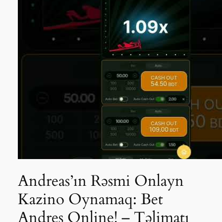
Andreas’ın Rəsmi Onlayn
Kazino Oynamaq: Bet
Andres Online! – Təlimatı