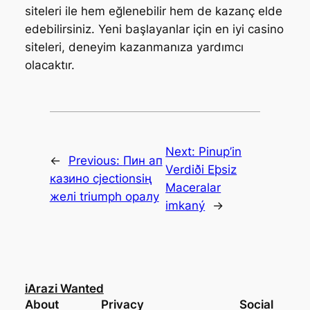
siteleri ile hem eğlenebilir hem de kazanç elde
edebilirsiniz. Yeni başlayanlar için en iyi casino
siteleri, deneyim kazanmanıza yardımcı
olacaktır.
Next:
Pinup’in
←
Previous:
Пин ап
Verdiði Eþsiz
казино сjectionsің
Maceralar
желі triumph оралу
imkaný
→
iArazi Wanted
About
Privacy
Social