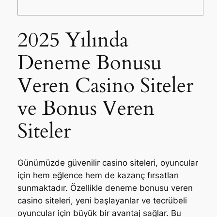
2025 Yılında
Deneme Bonusu
Veren Casino Siteler
ve Bonus Veren
Siteler
Günümüzde güvenilir casino siteleri, oyuncular
için hem eğlence hem de kazanç fırsatları
sunmaktadır. Özellikle deneme bonusu veren
casino siteleri, yeni başlayanlar ve tecrübeli
oyuncular için büyük bir avantaj sağlar. Bu