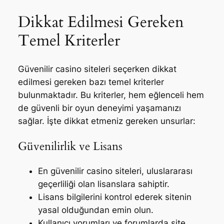
Dikkat Edilmesi Gereken
Temel Kriterler
Güvenilir casino siteleri seçerken dikkat
edilmesi gereken bazı temel kriterler
bulunmaktadır. Bu kriterler, hem eğlenceli hem
de güvenli bir oyun deneyimi yaşamanızı
sağlar. İşte dikkat etmeniz gereken unsurlar:
Güvenilirlik ve Lisans
En güvenilir casino siteleri, uluslararası
geçerliliği olan lisanslara sahiptir.
Lisans bilgilerini kontrol ederek sitenin
yasal olduğundan emin olun.
Kullanıcı yorumları ve forumlarda site