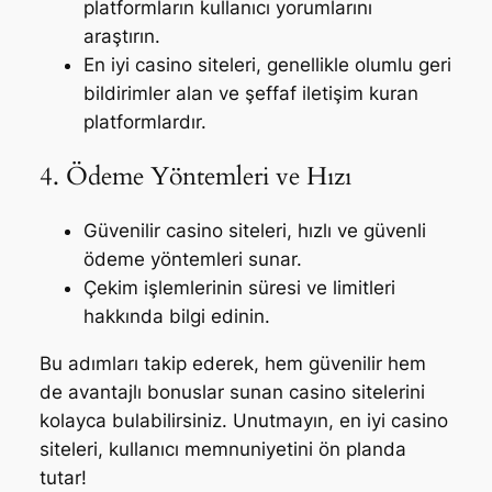
platformların kullanıcı yorumlarını
araştırın.
En iyi casino siteleri, genellikle olumlu geri
bildirimler alan ve şeffaf iletişim kuran
platformlardır.
4. Ödeme Yöntemleri ve Hızı
Güvenilir casino siteleri, hızlı ve güvenli
ödeme yöntemleri sunar.
Çekim işlemlerinin süresi ve limitleri
hakkında bilgi edinin.
Bu adımları takip ederek, hem güvenilir hem
de avantajlı bonuslar sunan casino sitelerini
kolayca bulabilirsiniz. Unutmayın, en iyi casino
siteleri, kullanıcı memnuniyetini ön planda
tutar!