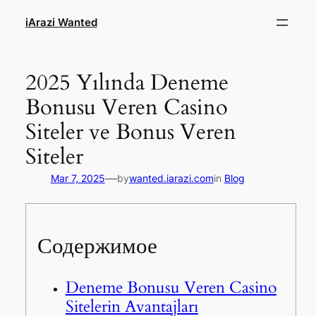
Skip
iArazi Wanted
to
content
2025 Yılında Deneme
Bonusu Veren Casino
Siteler ve Bonus Veren
Siteler
—
Mar 7, 2025
by
wanted.iarazi.com
in
Blog
Содержимое
Deneme Bonusu Veren Casino
Sitelerin Avantajları