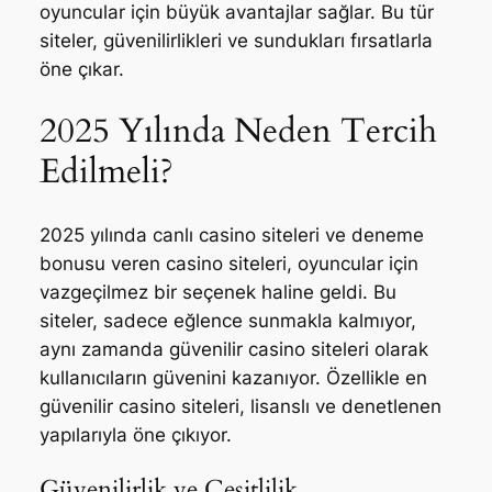
oyuncular için büyük avantajlar sağlar. Bu tür
siteler, güvenilirlikleri ve sundukları fırsatlarla
öne çıkar.
2025 Yılında Neden Tercih
Edilmeli?
2025 yılında canlı casino siteleri ve deneme
bonusu veren casino siteleri, oyuncular için
vazgeçilmez bir seçenek haline geldi. Bu
siteler, sadece eğlence sunmakla kalmıyor,
aynı zamanda güvenilir casino siteleri olarak
kullanıcıların güvenini kazanıyor. Özellikle en
güvenilir casino siteleri, lisanslı ve denetlenen
yapılarıyla öne çıkıyor.
Güvenilirlik ve Çeşitlilik