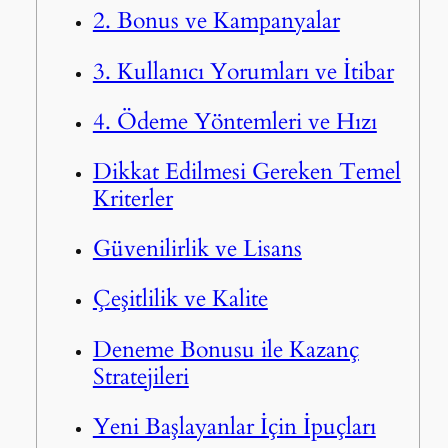
2. Bonus ve Kampanyalar
3. Kullanıcı Yorumları ve İtibar
4. Ödeme Yöntemleri ve Hızı
Dikkat Edilmesi Gereken Temel
Kriterler
Güvenilirlik ve Lisans
Çeşitlilik ve Kalite
Deneme Bonusu ile Kazanç
Stratejileri
Yeni Başlayanlar İçin İpuçları