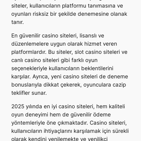
siteler, kullanıcıların platformu tanımasına ve
oyunları risksiz bir şekilde denemesine olanak
tanır.
En güvenilir casino siteleri, lisanslı ve
düzenlemelere uygun olarak hizmet veren
platformlardır. Bu siteler, slot casino siteleri ve
canlı casino siteleri gibi farklı oyun
seçenekleriyle kullanıcıların beklentilerini
karşılar. Ayrıca, yeni casino siteleri de deneme
bonuslarıyla dikkat çekerek, oyunculara cazip
teklifler sunar.
2025 yılında en iyi casino siteleri, hem kaliteli
oyun deneyimi hem de güvenilir ödeme
yöntemleriyle öne çıkmaktadır. Casino siteleri,
kullanıcıların ihtiyaçlarını karşılamak için sürekli
olarak kendini yenilemekte ve yenilikçi