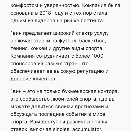
комфортом и уверенностью. Компания была
основана в 2018 году и с тех пор стала
одним из лидеров на рынке беттинга.
1вин предлагает широкий спектр услуг,
включая ставки на футбол, баскетбол,
теннис, хоккей и другие виды спорта.
Компания сотрудничает с более 1000
спонсоров из разных стран, что
обеспечивает ее высокую репутацию и
доверие клиентов.
1вин – это не только букмекерская контора,
это сообщество любителей спорта, где вы
можете делиться своими прогнозами и
обсуждать последние события в мире
спорта. Вам доступны различные типы
ставок, включая singles, accumulator,