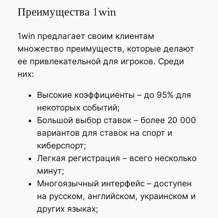
Преимущества 1win
1win предлагает своим клиентам
множество преимуществ, которые делают
ее привлекательной для игроков. Среди
них:
Высокие коэффициенты – до 95% для
некоторых событий;
Большой выбор ставок – более 20 000
вариантов для ставок на спорт и
киберспорт;
Легкая регистрация – всего несколько
минут;
Многоязычный интерфейс – доступен
на русском, английском, украинском и
других языках;