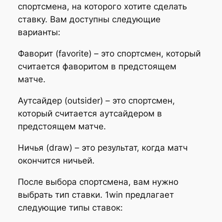
спортсмена, на которого хотите сделать
ставку. Вам доступны следующие
варианты:
Фаворит (favorite) – это спортсмен, который
считается фаворитом в предстоящем
матче.
Аутсайдер (outsider) – это спортсмен,
который считается аутсайдером в
предстоящем матче.
Ничья (draw) – это результат, когда матч
окончится ничьей.
После выбора спортсмена, вам нужно
выбрать тип ставки. 1win предлагает
следующие типы ставок: