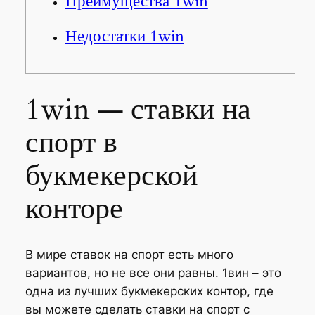
Преимущества 1win
Недостатки 1win
1win — ставки на
спорт в
букмекерской
конторе
В мире ставок на спорт есть много
вариантов, но не все они равны. 1вин – это
одна из лучших букмекерских контор, где
вы можете сделать ставки на спорт с