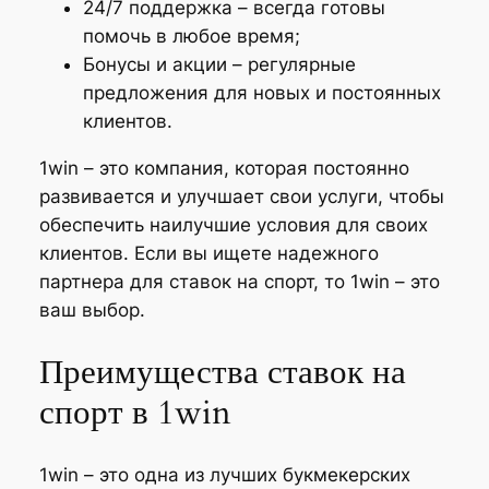
24/7 поддержка – всегда готовы
помочь в любое время;
Бонусы и акции – регулярные
предложения для новых и постоянных
клиентов.
1win – это компания, которая постоянно
развивается и улучшает свои услуги, чтобы
обеспечить наилучшие условия для своих
клиентов. Если вы ищете надежного
партнера для ставок на спорт, то 1win – это
ваш выбор.
Преимущества ставок на
спорт в 1win
1win – это одна из лучших букмекерских