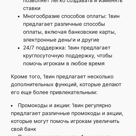
позволяет легко создавать и изменять
ставки
Многообразие способов оплаты: 1вин
предлагает различные способы
оплаты, включая банковские карты,
электронные деньги и другие
24/7 поддержка: 1вин предлагает
круглосуточную поддержку, чтобы
помочь игрокам в любое время
Кроме того, 1вин предлагает несколько
дополнительных функций, которые делают
его еще более привлекательным:
Промокоды и акции: 1вин регулярно
предлагает различные промокоды и акции,
которые могут помочь игрокам увеличить
свой банк