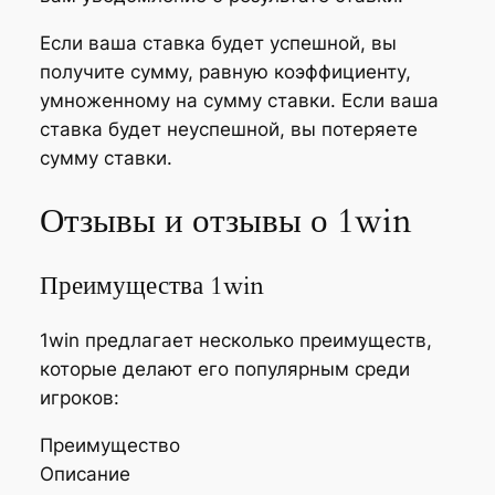
Если ваша ставка будет успешной, вы
получите сумму, равную коэффициенту,
умноженному на сумму ставки. Если ваша
ставка будет неуспешной, вы потеряете
сумму ставки.
Отзывы и отзывы о 1win
Преимущества 1win
1win предлагает несколько преимуществ,
которые делают его популярным среди
игроков:
Преимущество
Описание