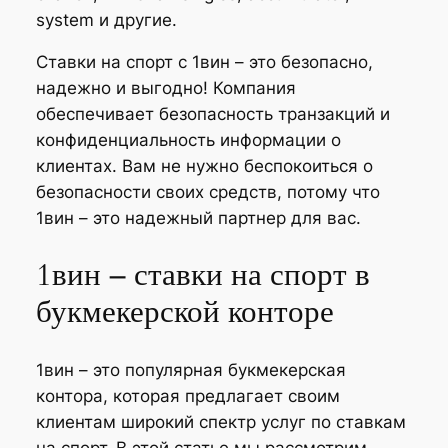
system и другие.
Ставки на спорт с 1вин – это безопасно,
надежно и выгодно! Компания
обеспечивает безопасность транзакций и
конфиденциальность информации о
клиентах. Вам не нужно беспокоиться о
безопасности своих средств, потому что
1вин – это надежный партнер для вас.
1вин – ставки на спорт в
букмекерской конторе
1вин – это популярная букмекерская
контора, которая предлагает своим
клиентам широкий спектр услуг по ставкам
на спорт. В этой статье мы рассмотрим