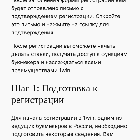
После заполнения формы регистрации вам
будет отправлено письмо с
подтверждением регистрации. Откройте
это письмо и нажмите на ссылку для
подтверждения.
После регистрации вы сможете начать
делать ставки, получать доступ к функциям
букмекера и наслаждаться всеми
преимуществами 1win.
Шаг 1: Подготовка к
регистрации
Для начала регистрации в 1win, одним из
ведущих букмекеров в России, необходимо
подготовить некоторые сведения. Вам