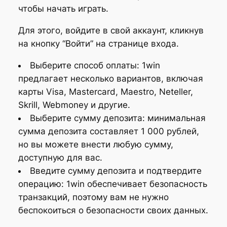
чтобы начать играть.
Для этого, войдите в свой аккаунт, кликнув
на кнопку “Войти” на странице входа.
Выберите способ оплаты: 1win
предлагает несколько вариантов, включая
карты Visa, Mastercard, Maestro, Neteller,
Skrill, Webmoney и другие.
Выберите сумму депозита: минимальная
сумма депозита составляет 1 000 рублей,
но вы можете внести любую сумму,
доступную для вас.
Введите сумму депозита и подтвердите
операцию: 1win обеспечивает безопасность
транзакций, поэтому вам не нужно
беспокоиться о безопасности своих данных.