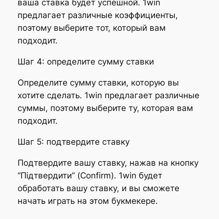
ваша ставка будет успешной. 1win
предлагает различные коэффициенты,
поэтому выберите тот, который вам
подходит.
Шаг 4: определите сумму ставки
Определите сумму ставки, которую вы
хотите сделать. 1win предлагает различные
суммы, поэтому выберите ту, которая вам
подходит.
Шаг 5: подтвердите ставку
Подтвердите вашу ставку, нажав на кнопку
“Підтвердити” (Confirm). 1win будет
обработать вашу ставку, и вы сможете
начать играть на этом букмекере.