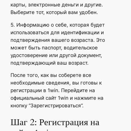
карты, электронные деньги и другие.
Выберите тот, который вам удобен.
5. Информацию о себе, которая будет
использоваться для идентификации и
подтверждения вашего возраста. Это
может быть паспорт, водительское
удостоверение или другой документ,
подтверждающий ваш возраст.
После того, как вы соберете все
необходимые сведения, вы готовы к
регистрации в 1win. Перейдите на
официальный сайт 1win и нажмите на
кнопку “Зарегистрироваться”.
Шаг 2: Регистрация на