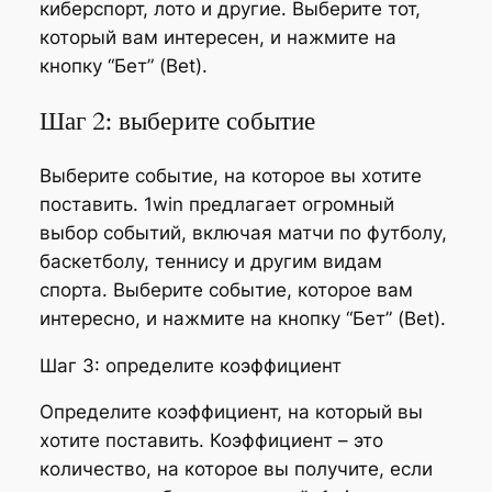
киберспорт, лото и другие. Выберите тот,
который вам интересен, и нажмите на
кнопку “Бет” (Bet).
Шаг 2: выберите событие
Выберите событие, на которое вы хотите
поставить. 1win предлагает огромный
выбор событий, включая матчи по футболу,
баскетболу, теннису и другим видам
спорта. Выберите событие, которое вам
интересно, и нажмите на кнопку “Бет” (Bet).
Шаг 3: определите коэффициент
Определите коэффициент, на который вы
хотите поставить. Коэффициент – это
количество, на которое вы получите, если