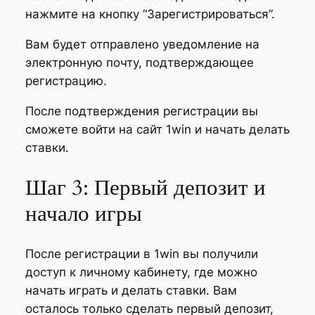
нажмите на кнопку “Зарегистрироваться”.
Вам будет отправлено уведомление на
электронную почту, подтверждающее
регистрацию.
После подтверждения регистрации вы
сможете войти на сайт 1win и начать делать
ставки.
Шаг 3: Первый депозит и
начало игры
После регистрации в 1win вы получили
доступ к личному кабинету, где можно
начать играть и делать ставки. Вам
осталось только сделать первый депозит,