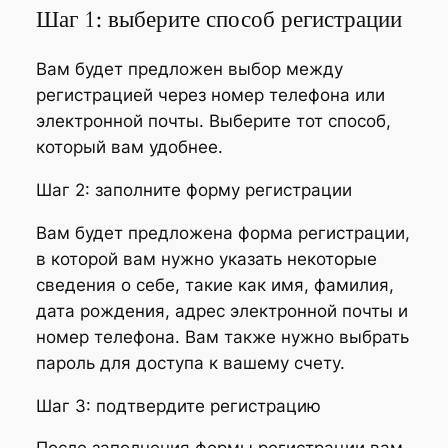
Шаг 1: выберите способ регистрации
Вам будет предложен выбор между
регистрацией через номер телефона или
электронной почты. Выберите тот способ,
который вам удобнее.
Шаг 2: заполните форму регистрации
Вам будет предложена форма регистрации,
в которой вам нужно указать некоторые
сведения о себе, такие как имя, фамилия,
дата рождения, адрес электронной почты и
номер телефона. Вам также нужно выбрать
пароль для доступа к вашему счету.
Шаг 3: подтвердите регистрацию