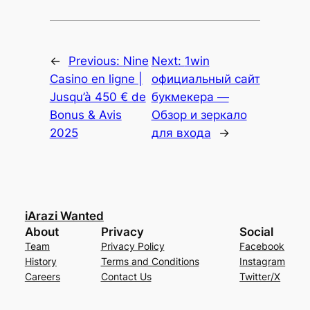
←
Previous:
Nine
Next:
1win
Casino en ligne |
официальный сайт
Jusqu’à 450 € de
букмекера —
Bonus & Avis
Обзор и зеркало
2025
для входа
→
iArazi Wanted
About
Privacy
Social
Team
Privacy Policy
Facebook
History
Terms and Conditions
Instagram
Careers
Contact Us
Twitter/X