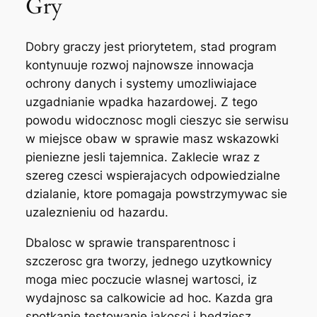
Gry
Dobry graczy jest priorytetem, stad program
kontynuuje rozwoj najnowsze innowacja
ochrony danych i systemy umozliwiajace
uzgadnianie wpadka hazardowej. Z tego
powodu widocznosc mogli cieszyc sie serwisu
w miejsce obaw w sprawie masz wskazowki
pieniezne jesli tajemnica. Zaklecie wraz z
szereg czesci wspierajacych odpowiedzialne
dzialanie, ktore pomagaja powstrzymywac sie
uzaleznieniu od hazardu.
Dbalosc w sprawie transparentnosc i
szczerosc gra tworzy, jednego uzytkownicy
moga miec poczucie wlasnej wartosci, iz
wydajnosc sa calkowicie ad hoc. Kazda gra
spotkanie testowanie jakosci i bedziesz