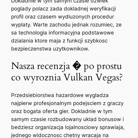
Dokladnie w tym samym czasie dzwiek
poglady polacz zada dokladnej weryfikacji
profil oraz czasem wydluzonych procedur
wyplaty. Warte zachodu jednak rozumiec, ze
sa technologia informacyjna podstawowe
dzialania ktore maja z funkcji szybkosc
bezpieczenstwa uzytkownikow.
Nasza recenzja � po prostu
co wyroznia Vulkan Vegas?
Przedsiebiorstwa hazardowe wygladza
najpierw profesjonalnym podejsciem z graczy
oraz bogata oferta gier. Dokladnie w tym
samym czasie rozbudowany uklad bonusow i
bedziesz organizacja lojalnosciowy sprawiaja,
jednego widocznosc chetny wracaja na