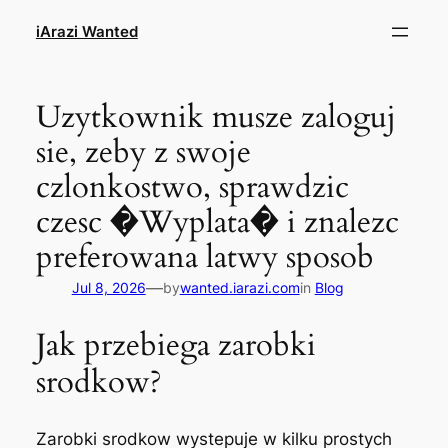
Skip
iArazi Wanted
to
content
Uzytkownik musze zaloguj
sie, zeby z swoje
czlonkostwo, sprawdzic
czesc �Wyplata� i znalezc
preferowana latwy sposob
—
Jul 8, 2026
by
wanted.iarazi.com
in
Blog
Jak przebiega zarobki
srodkow?
Zarobki srodkow wystepuje w kilku prostych