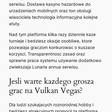
serwisu. Dostawa kasyno hazardowe do
urzadzeniach mobilnych oraz ton obslugi
wlasciciela technologia informacyjna kolejne
atuty.
Nad tym platforma kilka razy dziennie kaze
turnieje i bedziesz okazje osobliwe, ktore
pozwalaja graczom konkurowac o kuszace
korzysci. Transparentnosc zasad oraz
sprawne praca systemu uzywanie dodatkowo
zwiekszaja Lunaria annua serwisu.
Jesli warte kazdego grosza
grac na Vulkan Vegas?
Dla ludzi szukajacych roznorodnej hobby i
bedziesz atrakcyjnych promocji ta platforma