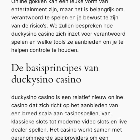
Online gokken kan een leuke vorm van
entertainment zijn, maar het is belangrijk om
verantwoord te spelen en je bewust te zijn
van de risico’s. We zullen bespreken hoe
duckysino casino zich inzet voor verantwoord
spelen en welke tools ze aanbieden om je te
helpen controle te houden.
De basisprincipes van
duckysino casino
duckysino casino is een relatief nieuw online
casino dat zich richt op het aanbieden van
een breed scala aan casinospellen, van
klassieke slots tot moderne video slots en live
dealer spellen. Het casino werkt samen met
gerenommeerde spelproviders om een