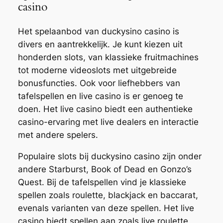
casino
Het spelaanbod van duckysino casino is
divers en aantrekkelijk. Je kunt kiezen uit
honderden slots, van klassieke fruitmachines
tot moderne videoslots met uitgebreide
bonusfuncties. Ook voor liefhebbers van
tafelspellen en live casino is er genoeg te
doen. Het live casino biedt een authentieke
casino-ervaring met live dealers en interactie
met andere spelers.
Populaire slots bij duckysino casino zijn onder
andere Starburst, Book of Dead en Gonzo’s
Quest. Bij de tafelspellen vind je klassieke
spellen zoals roulette, blackjack en baccarat,
evenals varianten van deze spellen. Het live
casino biedt spellen aan zoals live roulette,