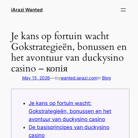
Skip
iArazi Wanted
to
content
Je kans op fortuin wacht
Gokstrategieën, bonussen en
het avontuur van duckysino
casino – копія
—
May 15, 2026
by
wanted.iarazi.com
in
Blog
Je kans op fortuin wacht:
Gokstrategieën, bonussen en het
avontuur van duckysino casino
De basisprincipes van duckysino
casino