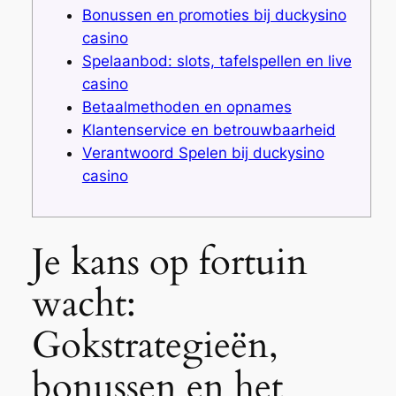
Bonussen en promoties bij duckysino
casino
Spelaanbod: slots, tafelspellen en live
casino
Betaalmethoden en opnames
Klantenservice en betrouwbaarheid
Verantwoord Spelen bij duckysino
casino
Je kans op fortuin
wacht:
Gokstrategieën,
bonussen en het