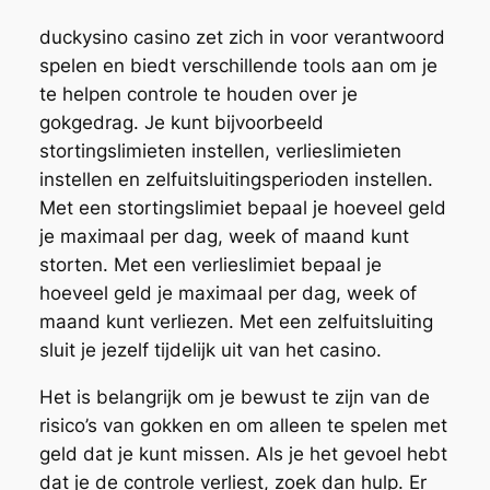
duckysino casino zet zich in voor verantwoord
spelen en biedt verschillende tools aan om je
te helpen controle te houden over je
gokgedrag. Je kunt bijvoorbeeld
stortingslimieten instellen, verlieslimieten
instellen en zelfuitsluitingsperioden instellen.
Met een stortingslimiet bepaal je hoeveel geld
je maximaal per dag, week of maand kunt
storten. Met een verlieslimiet bepaal je
hoeveel geld je maximaal per dag, week of
maand kunt verliezen. Met een zelfuitsluiting
sluit je jezelf tijdelijk uit van het casino.
Het is belangrijk om je bewust te zijn van de
risico’s van gokken en om alleen te spelen met
geld dat je kunt missen. Als je het gevoel hebt
dat je de controle verliest, zoek dan hulp. Er