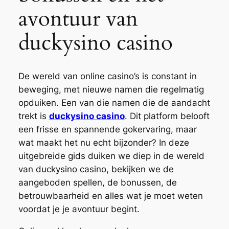
avontuur van
duckysino casino
De wereld van online casino’s is constant in
beweging, met nieuwe namen die regelmatig
opduiken. Een van die namen die de aandacht
trekt is
duckysino casino
. Dit platform belooft
een frisse en spannende gokervaring, maar
wat maakt het nu echt bijzonder? In deze
uitgebreide gids duiken we diep in de wereld
van duckysino casino, bekijken we de
aangeboden spellen, de bonussen, de
betrouwbaarheid en alles wat je moet weten
voordat je je avontuur begint.