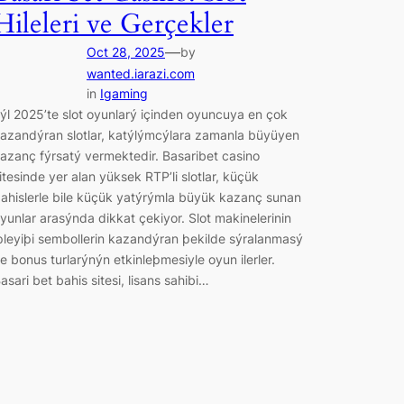
Hileleri ve Gerçekler
—
Oct 28, 2025
by
wanted.iarazi.com
in
Igaming
ýl 2025’te slot oyunlarý içinden oyuncuya en çok
azandýran slotlar, katýlýmcýlara zamanla büyüyen
azanç fýrsatý vermektedir. Basaribet casino
itesinde yer alan yüksek RTP’li slotlar, küçük
ahislerle bile küçük yatýrýmla büyük kazanç sunan
yunlar arasýnda dikkat çekiyor. Slot makinelerinin
þleyiþi sembollerin kazandýran þekilde sýralanmasý
e bonus turlarýnýn etkinleþmesiyle oyun ilerler.
asari bet bahis sitesi, lisans sahibi…