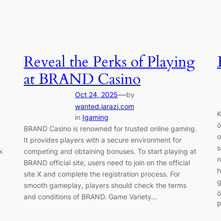
Reveal the Perks of Playing
at BRAND Casino
—
Oct 24, 2025
by
wanted.iarazi.com
K
in
Igaming
ö
BRAND Casino is renowned for trusted online gaming.
o
It provides players with a secure environment for
s
k
competing and obtaining bonuses. To start playing at
m
BRAND official site, users need to join on the official
h
site X and complete the registration process. For
g
smooth gameplay, players should check the terms
ö
and conditions of BRAND. Game Variety…
P