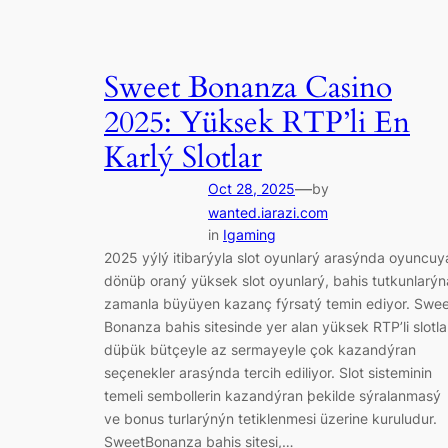
Sweet Bonanza Casino
2025: Yüksek RTP’li En
Karlý Slotlar
—
Oct 28, 2025
by
wanted.iarazi.com
in
Igaming
2025 yýlý itibarýyla slot oyunlarý arasýnda oyuncuy
dönüþ oraný yüksek slot oyunlarý, bahis tutkunlarýn
zamanla büyüyen kazanç fýrsatý temin ediyor. Swee
Bonanza bahis sitesinde yer alan yüksek RTP’li slotla
düþük bütçeyle az sermayeyle çok kazandýran
seçenekler arasýnda tercih ediliyor. Slot sisteminin
temeli sembollerin kazandýran þekilde sýralanmasý
ve bonus turlarýnýn tetiklenmesi üzerine kuruludur.
SweetBonanza bahis sitesi,…