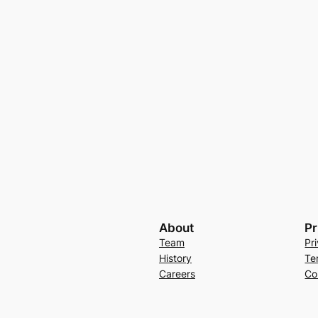
About
Pr
Team
Pr
History
Te
Careers
Co