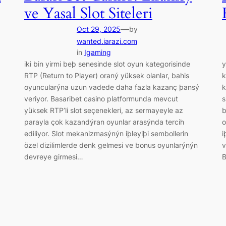
ve Yasal Slot Siteleri
—
Oct 29, 2025
by
wanted.iarazi.com
in
Igaming
iki bin yirmi beþ senesinde slot oyun kategorisinde
y
RTP (Return to Player) oraný yüksek olanlar, bahis
k
oyuncularýna uzun vadede daha fazla kazanç þansý
k
veriyor. Basaribet casino platformunda mevcut
s
yüksek RTP’li slot seçenekleri, az sermayeyle az
b
parayla çok kazandýran oyunlar arasýnda tercih
o
ediliyor. Slot mekanizmasýnýn iþleyiþi sembollerin
i
özel dizilimlerde denk gelmesi ve bonus oyunlarýnýn
v
devreye girmesi…
B