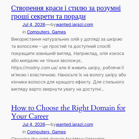
Створення краси і стилю за розумні
гроші секрети та поради
—
Jul 4, 2026
by
wanted.iarazi.com
in
Computers, Games
Використання натуральних олій у догляді за шкірою
та волоссям – це простий та доступний спосіб
покращити зовнішній вигляд. Наприклад, олія кокоса
або мигдалю не тільки зволожує,
https://modny.com.ua/ але й живить шкіру, роблячи її
м’якою і еластичною. Наносьте їх на вологу шкіру або
кінчики волосся для кращого ефекту. Для стильного
вигляду варто звернути увагу на доступні…
How to Choose the Right Domain for
Your Career
—
Jul 4, 2026
by
wanted.iarazi.com
in
Computers, Games
Choosing the right domain for https://intership-