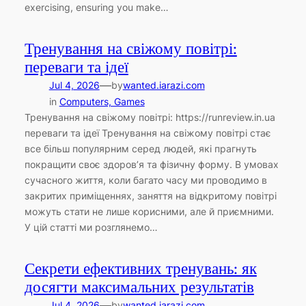
exercising, ensuring you make…
Тренування на свіжому повітрі:
переваги та ідеї
—
Jul 4, 2026
by
wanted.iarazi.com
in
Computers, Games
Тренування на свіжому повітрі: https://runreview.in.ua
переваги та ідеї Тренування на свіжому повітрі стає
все більш популярним серед людей, які прагнуть
покращити своє здоров’я та фізичну форму. В умовах
сучасного життя, коли багато часу ми проводимо в
закритих приміщеннях, заняття на відкритому повітрі
можуть стати не лише корисними, але й приємними.
У цій статті ми розглянемо…
Секрети ефективних тренувань: як
досягти максимальних результатів
—
Jul 4, 2026
by
wanted.iarazi.com