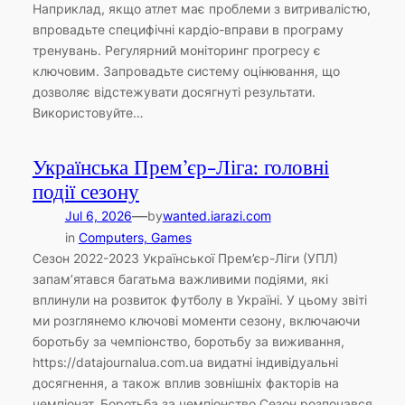
Наприклад, якщо атлет має проблеми з витривалістю,
впровадьте специфічні кардіо-вправи в програму
тренувань. Регулярний моніторинг прогресу є
ключовим. Запровадьте систему оцінювання, що
дозволяє відстежувати досягнуті результати.
Використовуйте…
Українська Прем’єр-Ліга: головні
події сезону
—
Jul 6, 2026
by
wanted.iarazi.com
in
Computers, Games
Сезон 2022-2023 Української Прем’єр-Ліги (УПЛ)
запам’ятався багатьма важливими подіями, які
вплинули на розвиток футболу в Україні. У цьому звіті
ми розглянемо ключові моменти сезону, включаючи
боротьбу за чемпіонство, боротьбу за виживання,
https://datajournalua.com.ua видатні індивідуальні
досягнення, а також вплив зовнішніх факторів на
чемпіонат. Боротьба за чемпіонство Сезон розпочався