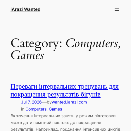
Skip
iArazi Wanted
to
content
Category:
Computers,
Games
Переваги інтервальних тренувань для
покращення результатів бігунів
—
Jul 7, 2026
by
wanted.iarazi.com
in
Computers, Games
Включення інтервальних занять у режим підготовки
може дати помітний поштовх до покращення
результатів. Наприклад, поєднання інтенсивних циклів