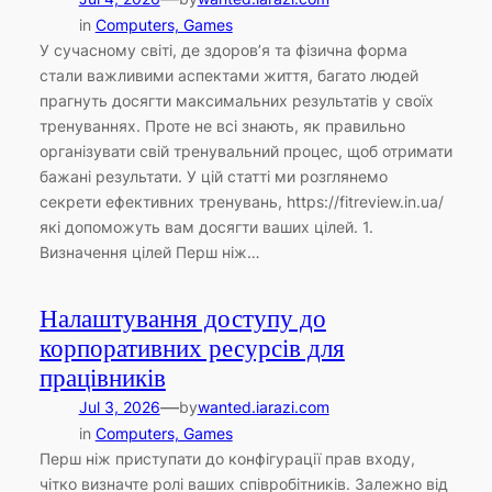
in
Computers, Games
У сучасному світі, де здоров’я та фізична форма
стали важливими аспектами життя, багато людей
прагнуть досягти максимальних результатів у своїх
тренуваннях. Проте не всі знають, як правильно
організувати свій тренувальний процес, щоб отримати
бажані результати. У цій статті ми розглянемо
секрети ефективних тренувань, https://fitreview.in.ua/
які допоможуть вам досягти ваших цілей. 1.
Визначення цілей Перш ніж…
Налаштування доступу до
корпоративних ресурсів для
працівників
—
Jul 3, 2026
by
wanted.iarazi.com
in
Computers, Games
Перш ніж приступати до конфігурації прав входу,
чітко визначте ролі ваших співробітників. Залежно від